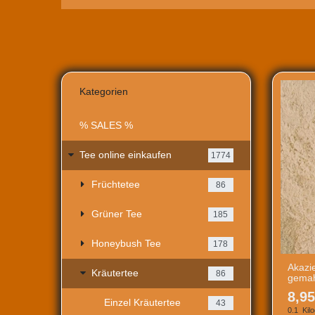
Kategorien
% SALES %
Tee online einkaufen
1774
Früchtetee
86
Grüner Tee
185
Honeybush Tee
178
Akazi
Kräutertee
86
gemah
8,95
Einzel Kräutertee
43
0.1
Kil