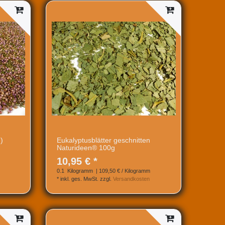
)
Eukalyptusblätter geschnitten
Naturideen® 100g
10,95 € *
0.1
Kilogramm
| 109,50 € / Kilogramm
*
inkl. ges. MwSt.
zzgl.
Versandkosten