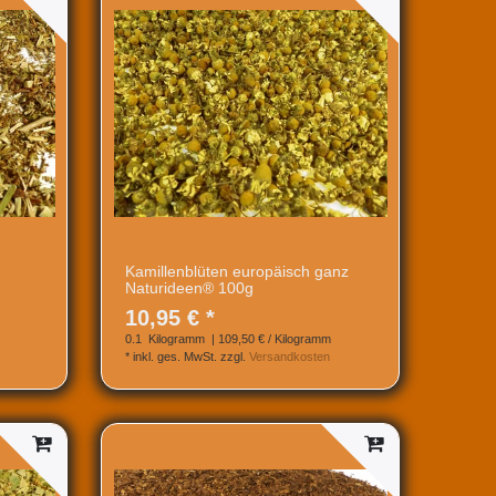
Kamillenblüten europäisch ganz
Naturideen® 100g
10,95 € *
0.1
Kilogramm
| 109,50 € / Kilogramm
*
inkl. ges. MwSt.
zzgl.
Versandkosten