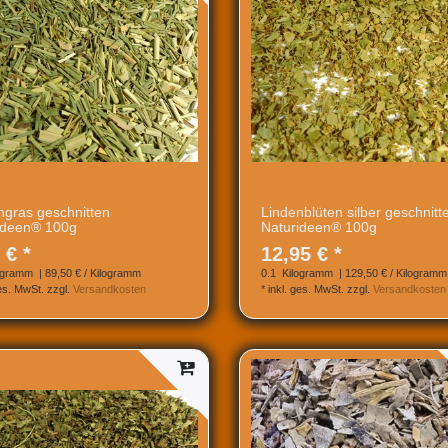
gras geschnitten
Lindenblüten silber geschnitt
ideen® 100g
Naturideen® 100g
 € *
12,95 € *
ogramm
| 89,50 € / Kilogramm
0.1
Kilogramm
| 129,50 € / Kilogramm
ges. MwSt.
zzgl.
Versandkosten
*
inkl. ges. MwSt.
zzgl.
Versandkosten