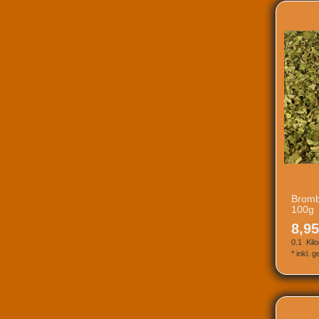
Bromb
100g
8,95
0.1
Kil
*
inkl. 