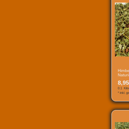
Himbe
Natur
8,95
0.1
Kil
*
inkl. 