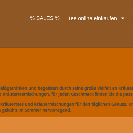
% SALES %
Tee online einkaufen
 Heißgetränken und begeistert durch seine große Vielfalt an Kräu
te Kräuterteemischungen, für jeden Geschmack finden Sie die pass
 Kräutertees und Kräutermischungen für den täglichen Genuss. K
h gekühlt im Sommer hervorragend.