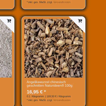
*
inkl. ges. MwSt.
zzgl.
Versandkosten
Angelikawurzel chinesisch
geschnitten Naturideen® 100g
16,95 € *
0.1
Kilogramm
| 169,50 € / Kilogramm
*
inkl. ges. MwSt.
zzgl.
Versandkosten