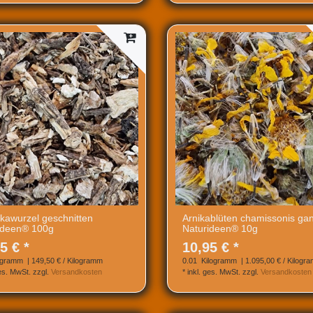
ikawurzel geschnitten
Arnikablüten chamissonis ga
ideen® 100g
Naturideen® 10g
5 € *
10,95 € *
ogramm
| 149,50 € / Kilogramm
0.01
Kilogramm
| 1.095,00 € / Kilogr
ges. MwSt.
zzgl.
Versandkosten
*
inkl. ges. MwSt.
zzgl.
Versandkosten