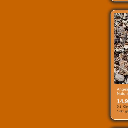
Angel
Natur
14,9
0.1
Kil
*
inkl. 