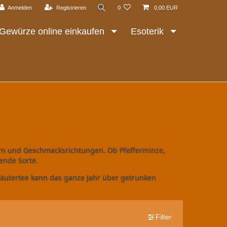
Anmelden
Registrieren
0
0,00 EUR
Gewürze online einkaufen
Esoterik
tern und Geschmacksrichtungen. Ob Pfefferminze,
ende Sorte.
räutertee kann das ganze Jahr über getrunken
Filter