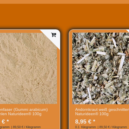
enfaser (Gummi arabicum)
Andornkraut weiß geschnitte
len Naturideen® 100g
Naturideen® 100g
 € *
8,95 € *
ogramm
| 89,50 € / Kilogramm
0.1
Kilogramm
| 89,50 € / Kilogramm