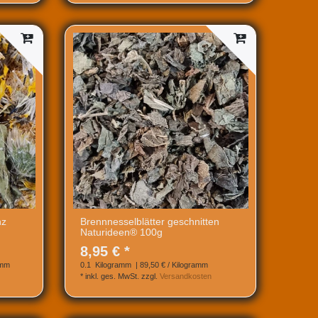
nz
Brennnesselblätter geschnitten
Naturideen® 100g
8,95 € *
amm
0.1
Kilogramm
| 89,50 € / Kilogramm
*
inkl. ges. MwSt.
zzgl.
Versandkosten