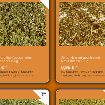
erblätter geschnitten
Johanniskraut geschnitten
ideen® 100g
Naturideen® 100g
 € *
8,95 € *
ogramm
| 89,50 € / Kilogramm
0.1
Kilogramm
| 89,50 € / Kilogramm
ges. MwSt.
zzgl.
Versandkosten
*
inkl. ges. MwSt.
zzgl.
Versandkosten