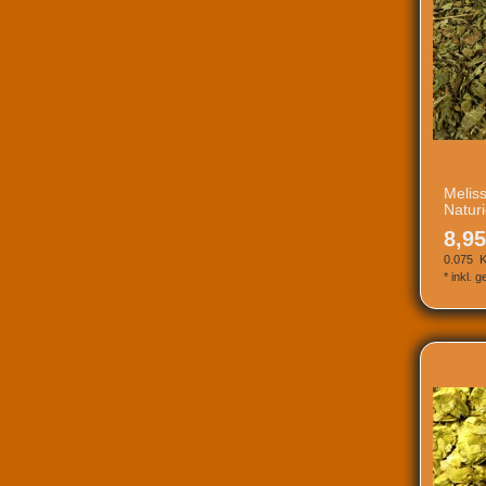
Meliss
Natur
8,95
0.075
K
*
inkl. 