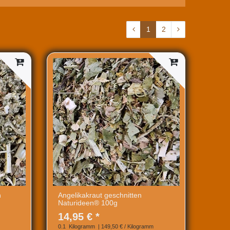
1
2
n
Angelikakraut geschnitten
Naturideen® 100g
14,95 € *
0.1
Kilogramm
| 149,50 € / Kilogramm