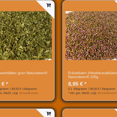
eerblätter grün Naturideen®
Erikablüten (Heidekrautblüten
Naturideen® 100g
 € *
8,95 € *
ogramm
| 89,50 € / Kilogramm
0.1
Kilogramm
| 89,50 € / Kilogramm
ges. MwSt.
zzgl.
Versandkosten
*
inkl. ges. MwSt.
zzgl.
Versandkosten