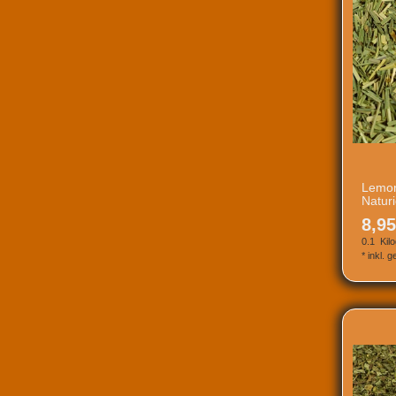
Lemon
Natur
8,95
0.1
Kil
*
inkl. 