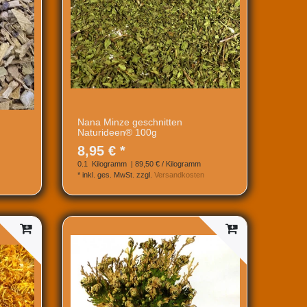
Nana Minze geschnitten
Naturideen® 100g
8,95 € *
0.1
Kilogramm
| 89,50 € / Kilogramm
*
inkl. ges. MwSt.
zzgl.
Versandkosten