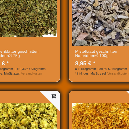
enblätter geschnitten
Mistelkraut geschnitten
ideen® 75g
Naturideen® 100g
 € *
8,95 € *
ilogramm
| 119,33 € / Kilogramm
0.1
Kilogramm
| 89,50 € / Kilogramm
ges. MwSt.
zzgl.
Versandkosten
*
inkl. ges. MwSt.
zzgl.
Versandkosten