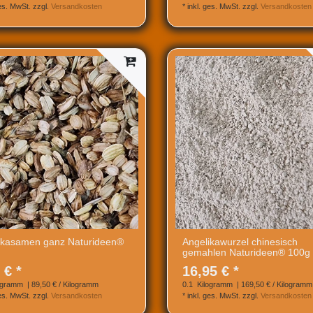
ges. MwSt.
zzgl.
Versandkosten
*
inkl. ges. MwSt.
zzgl.
Versandkosten
ikasamen ganz Naturideen®
Angelikawurzel chinesisch
gemahlen Naturideen® 100g
 € *
16,95 € *
ogramm
| 89,50 € / Kilogramm
0.1
Kilogramm
| 169,50 € / Kilogramm
ges. MwSt.
zzgl.
Versandkosten
*
inkl. ges. MwSt.
zzgl.
Versandkosten