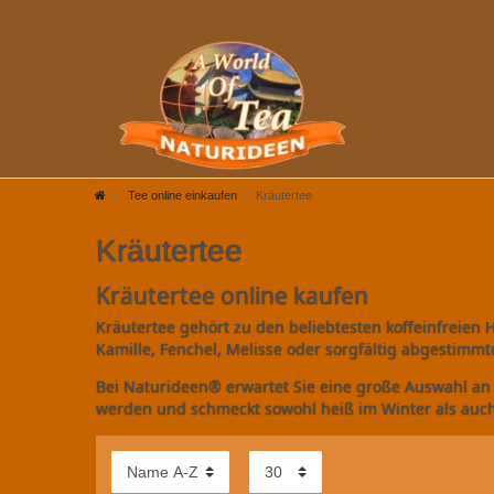
Tee online einkaufen
Kräutertee
Kräutertee
Kräutertee online kaufen
Kräutertee gehört zu den beliebtesten koffeinfreien
Kamille, Fenchel, Melisse oder sorgfältig abgestimm
Bei Naturideen® erwartet Sie eine große Auswahl an
werden und schmeckt sowohl heiß im Winter als auc