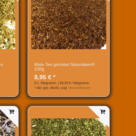
en
Mate Tee geröstet Naturideen®
100g
8,95 € *
0.1
Kilogramm
| 89,50 € / Kilogramm
*
inkl. ges. MwSt.
zzgl.
Versandkosten