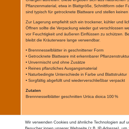
Pflanzenmaterial, etwa in Blattgröße, Schnittform oder
sind typisch für getrocknete Blattware und stellen keinen
Zur Lagerung empfiehlt sich ein trockener, kühler und l
Öffnen sollte die Verpackung wieder gut verschlossen w
vor Feuchtigkeit und äußeren Einflüssen zu schützen.
bleibt die Kräuterware lange verwendbar.
• Brennnesselblätter in geschnittener Form
• Getrocknete Blattware mit erkennbarer Pflanzenstruktu
• Unvermischt und ohne Zusätze
• Reines pflanzliches Ausgangsmaterial
• Naturbedingte Unterschiede in Farbe und Blattstruktur
• Sorgfältig abgefüllt und wiederverschließbar verpackt
Zutaten
Brennnesselblätter geschnitten Urtica dioica 100 %
Wir verwenden Cookies und ähnliche Technologien auf 
Besucher:innen unserer Webseite (z.B. IP-Adresse), um z