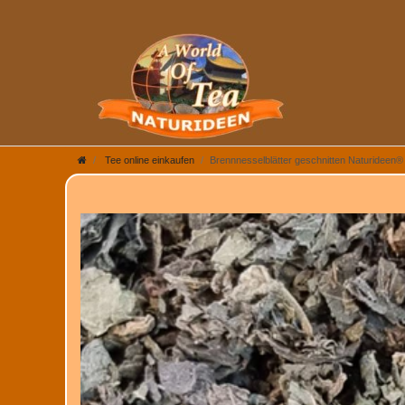
Tee online einkaufen
Brennnesselblätter geschnitten Naturideen®