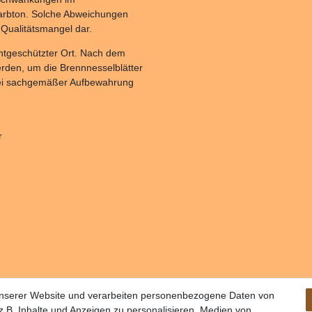
 Farbton. Solche Abweichungen
 Qualitätsmangel dar.
ichtgeschützter Ort. Nach dem
erden, um die Brennnesselblätter
 Bei sachgemäßer Aufbewahrung
r
unserer Website und verarbeiten personenbezogene Daten von
.B. Inhalte und Anzeigen zu personalisieren, Medien von