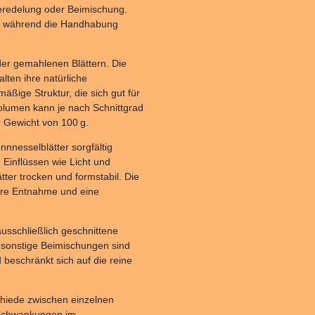
Veredelung oder Beimischung.
ten, während die Handhabung
der gemahlenen Blättern. Die
alten ihre natürliche
mäßige Struktur, die sich gut für
olumen kann je nach Schnittgrad
e Gewicht von 100 g.
nesselblätter sorgfältig
 Einflüssen wie Licht und
tter trocken und formstabil. Die
ere Entnahme und eine
ausschließlich geschnittene
r sonstige Beimischungen sind
d beschränkt sich auf die reine
chiede zwischen einzelnen
 Schwankungen im