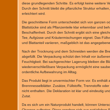
diese grundlegenden Schritte. Es erfolgt keine weitere 
Durch den Schnitt bleibt die pflanzliche Struktur erhal
erleichtert wird.
Die geschnittene Form unterscheidet sich von ganzen o
Blattstücke sind als Pflanzenteile klar erkennbar und beh
Beschaffenheit. Durch den Schnitt ergibt sich eine gleich
Tee, Aufgüsse und Kräutermischungen eignet. Das Füllv
und Blattanteil variieren, maßgeblich ist das angegeben
Nach der Trocknung und dem Schneiden werden die Brenn
abgefüllt. Die Verpackung schützt den Inhalt vor äußeren
Feuchtigkeit. Bei sachgerechter Lagerung bleiben die Blä
wiederverschließbare Verpackung ermöglicht eine saub
ordentliche Aufbewahrung im Alltag.
Das Produkt liegt in unvermischter Form vor. Es enthält 
Brennnesselblätter. Zusätze, Füllstoffe, Trennstoffe ode
nicht enthalten. Die Deklaration ist klar und eindeutig un
Zutat.
Da es sich um ein Naturprodukt handelt, können Unters
Chargen auftreten. Diese ergeben sich aus natürlichen