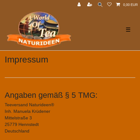
0,00 EUR
☰
Impressum
Angaben gemäß § 5 TMG:
Teeversand Naturideen®
Inh. Manuela Krüdener
Mittelstraße 3
25779 Hennstedt
Deutschland