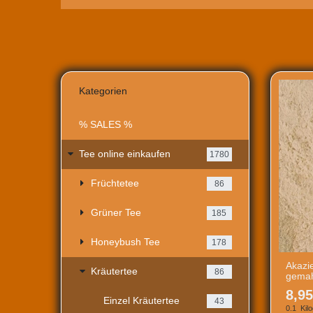
Kategorien
% SALES %
Tee online einkaufen
1780
Früchtetee
86
Grüner Tee
185
Honeybush Tee
178
Akazi
Kräutertee
86
gemah
8,95
Einzel Kräutertee
43
0.1
Kil