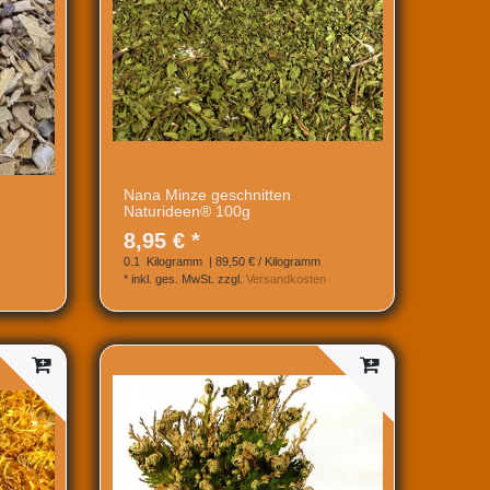
Nana Minze geschnitten
Naturideen® 100g
8,95 € *
0.1
Kilogramm
| 89,50 € / Kilogramm
*
inkl. ges. MwSt.
zzgl.
Versandkosten