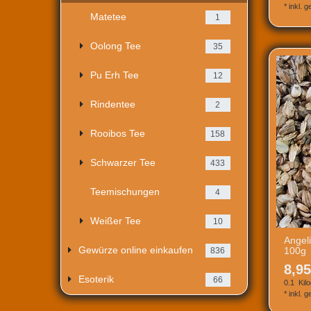
*
inkl. 
Matetee
1
Oolong Tee
35
Pu Erh Tee
12
Rindentee
2
Rooibos Tee
158
Schwarzer Tee
433
Teemischungen
4
Weißer Tee
10
Angel
Gewürze online einkaufen
100g
836
8,95
Esoterik
66
0.1
Kil
*
inkl. 