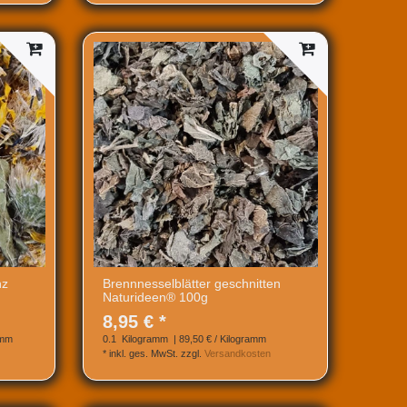
nz
Brennnesselblätter geschnitten
Naturideen® 100g
8,95 € *
amm
0.1
Kilogramm
| 89,50 € / Kilogramm
*
inkl. ges. MwSt.
zzgl.
Versandkosten