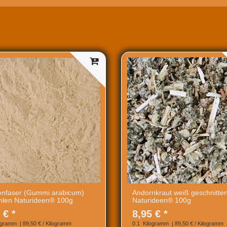
enfaser (Gummi arabicum)
Andornkraut weiß geschnitte
len Naturideen® 100g
Naturideen® 100g
 € *
8,95 € *
ogramm
| 89,50 € / Kilogramm
0.1
Kilogramm
| 89,50 € / Kilogramm