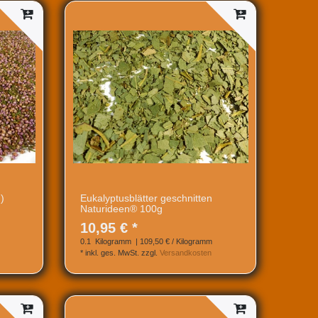
)
Eukalyptusblätter geschnitten
Naturideen® 100g
10,95 € *
0.1
Kilogramm
| 109,50 € / Kilogramm
*
inkl. ges. MwSt.
zzgl.
Versandkosten