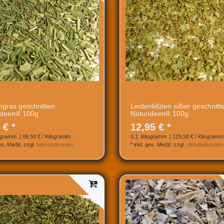
gras geschnitten
Lindenblüten silber geschnitt
ideen® 100g
Naturideen® 100g
 € *
12,95 € *
ogramm
| 89,50 € / Kilogramm
0.1
Kilogramm
| 129,50 € / Kilogramm
ges. MwSt.
zzgl.
Versandkosten
*
inkl. ges. MwSt.
zzgl.
Versandkosten