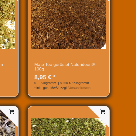
en
Mate Tee geröstet Naturideen®
100g
8,95 € *
0.1
Kilogramm
| 89,50 € / Kilogramm
*
inkl. ges. MwSt.
zzgl.
Versandkosten