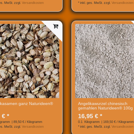
ges. MwSt.
zzgl.
Versandkosten
*
inkl. ges. MwSt.
zzgl.
Versandkosten
ikasamen ganz Naturideen®
Angelikawurzel chinesisch
gemahlen Naturideen® 100g
 € *
16,95 € *
ogramm
| 89,50 € / Kilogramm
0.1
Kilogramm
| 169,50 € / Kilogramm
ges. MwSt.
zzgl.
Versandkosten
*
inkl. ges. MwSt.
zzgl.
Versandkosten