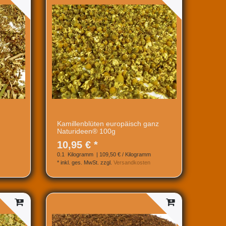
Kamillenblüten europäisch ganz
Naturideen® 100g
10,95 € *
0.1
Kilogramm
| 109,50 € / Kilogramm
*
inkl. ges. MwSt.
zzgl.
Versandkosten