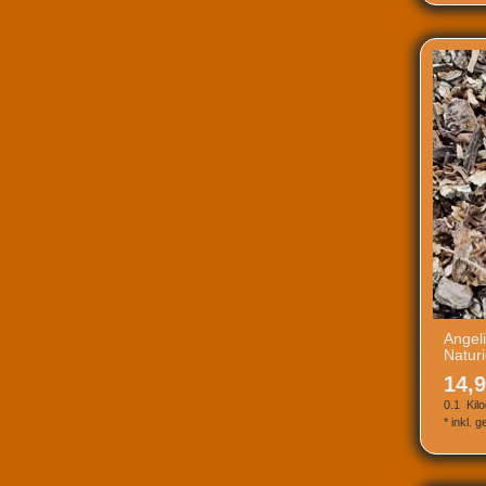
Angel
Natur
14,9
0.1
Kil
*
inkl. 