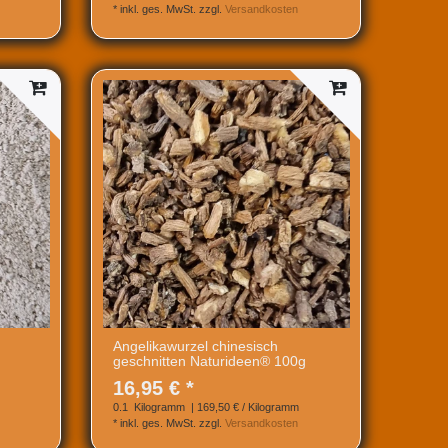
*
inkl. ges. MwSt.
zzgl.
Versandkosten
Angelikawurzel chinesisch
geschnitten Naturideen® 100g
16,95 € *
0.1
Kilogramm
| 169,50 € / Kilogramm
*
inkl. ges. MwSt.
zzgl.
Versandkosten