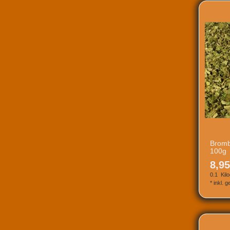
Bromb
100g
8,95
0.1
Kil
*
inkl. 