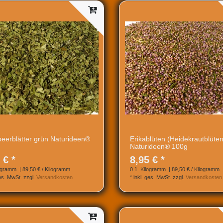
eerblätter grün Naturideen®
Erikablüten (Heidekrautblüten
Naturideen® 100g
 € *
8,95 € *
ogramm
| 89,50 € / Kilogramm
0.1
Kilogramm
| 89,50 € / Kilogramm
ges. MwSt.
zzgl.
Versandkosten
*
inkl. ges. MwSt.
zzgl.
Versandkosten