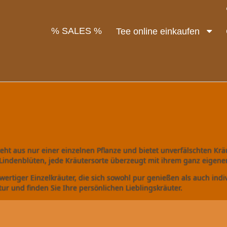
% SALES %
Tee online einkaufen
ht aus nur einer einzelnen Pflanze und bietet unverfälschten Krä
Lindenblüten, jede Kräutersorte überzeugt mit ihrem ganz eigene
ertiger Einzelkräuter, die sich sowohl pur genießen als auch ind
tur und finden Sie Ihre persönlichen Lieblingskräuter.