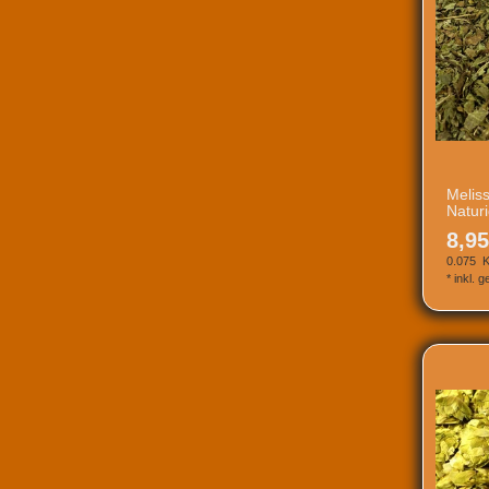
Meliss
Natur
8,95
0.075
K
*
inkl. 