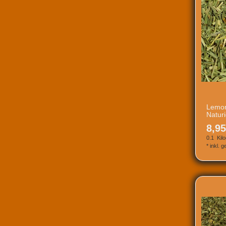
Lemon
Natur
8,95
0.1
Kil
*
inkl. 