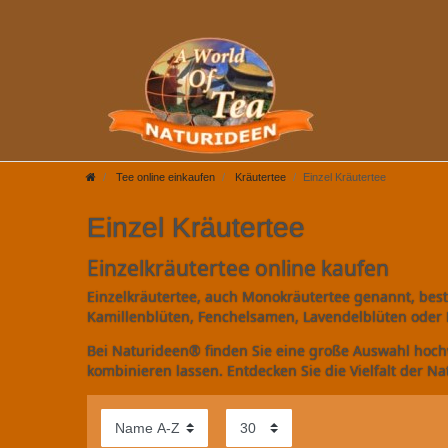
Tee online einkaufen
Kräutertee
Einzel Kräutertee
Einzel Kräutertee
Einzelkräutertee online kaufen
Einzelkräutertee, auch Monokräutertee genannt, beste
Kamillenblüten, Fenchelsamen, Lavendelblüten oder 
Bei Naturideen® finden Sie eine große Auswahl hochw
kombinieren lassen. Entdecken Sie die Vielfalt der Na