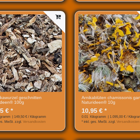
ikawurzel geschnitten
Arnikablüten chamissonis ga
ideen® 100g
Naturideen® 10g
5 € *
10,95 € *
ogramm
| 149,50 € / Kilogramm
0.01
Kilogramm
| 1.095,00 € / Kilogr
ges. MwSt.
zzgl.
Versandkosten
*
inkl. ges. MwSt.
zzgl.
Versandkosten