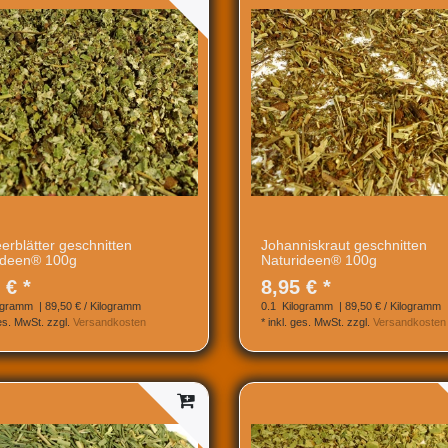
erblätter geschnitten
Johanniskraut geschnitten
ideen® 100g
Naturideen® 100g
 € *
8,95 € *
ogramm
| 89,50 € / Kilogramm
0.1
Kilogramm
| 89,50 € / Kilogramm
ges. MwSt.
zzgl.
Versandkosten
*
inkl. ges. MwSt.
zzgl.
Versandkosten