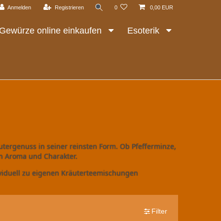
Anmelden
Registrieren
0
0,00 EUR
Gewürze online einkaufen
Esoterik
utergenuss in seiner reinsten Form. Ob Pfefferminze,
n Aroma und Charakter.
ividuell zu eigenen Kräuterteemischungen
Filter