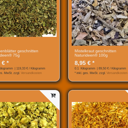
enblätter geschnitten
Mistelkraut geschnitten
ideen® 75g
Naturideen® 100g
 € *
8,95 € *
ilogramm
| 119,33 € / Kilogramm
0.1
Kilogramm
| 89,50 € / Kilogramm
ges. MwSt.
zzgl.
Versandkosten
*
inkl. ges. MwSt.
zzgl.
Versandkosten