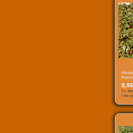
Himbe
Natur
8,95
0.1
Kil
*
inkl. 