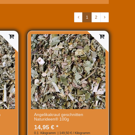
1
2
n
Angelikakraut geschnitten
Naturideen® 100g
14,95 € *
0.1
Kilogramm
| 149,50 € / Kilogramm