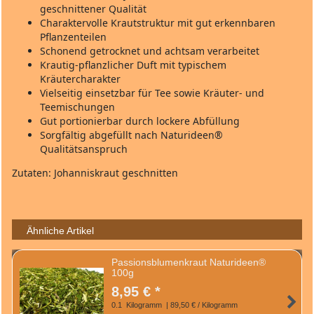
geschnittener Qualität
Charaktervolle Krautstruktur mit gut erkennbaren
Pflanzenteilen
Schonend getrocknet und achtsam verarbeitet
Krautig‑pflanzlicher Duft mit typischem
Kräutercharakter
Vielseitig einsetzbar für Tee sowie Kräuter‑ und
Teemischungen
Gut portionierbar durch lockere Abfüllung
Sorgfältig abgefüllt nach Naturideen®
Qualitätsanspruch
Zutaten: Johanniskraut geschnitten
Ähnliche Artikel
Passionsblumenkraut Naturideen®
100g
8,95 € *
0.1
Kilogramm
| 89,50 € / Kilogramm