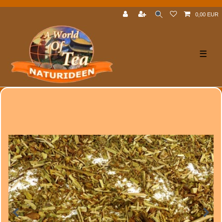
0,00 EUR
☰