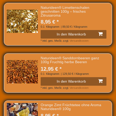
Naturideen® Limettenschalen
geschnitten 100g – frisches
Zitrusaroma
8,95 € *
0.1
Kilogramm
| 89,50 € / Kilogramm
In den Warenkorb
*
inkl. ges. MwSt.
zzgl.
Versandkosten
Naturideen® Sanddornbeeren ganz
100g Fruchtig herbe Beeren
12,95 € *
0.1
Kilogramm
| 129,50 € / Kilogramm
In den Warenkorb
*
inkl. ges. MwSt.
zzgl.
Versandkosten
Orange Zimt Früchtetee ohne Aroma
Naturideen® 100g
8,95 € *