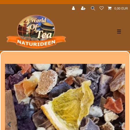
0,00 EUR
☰