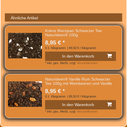
Ähnliche Artikel
Kokos Marzipan Schwarzer Tee
Naturideen® 100g
8,95 € *
0.1
Kilogramm
| 89,50 € / Kilogramm
In den Warenkorb
*
inkl. ges. MwSt.
zzgl.
Versandkosten
Naturideen® Vanille Rum Schwarzer
Tee 100g mit Weinbeeren und Vanille
8,95 € *
0.1
Kilogramm
| 89,50 € / Kilogramm
In den Warenkorb
*
inkl. ges. MwSt.
zzgl.
Versandkosten