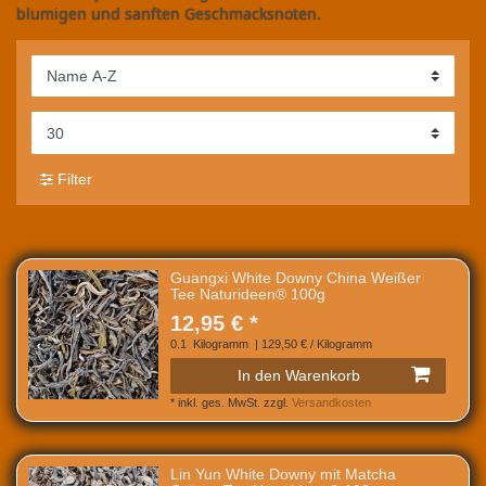
blumigen und sanften Geschmacksnoten.
Filter
Guangxi White Downy China Weißer
Tee Naturideen® 100g
12,95 € *
0.1
Kilogramm
| 129,50 € / Kilogramm
In den Warenkorb
*
inkl. ges. MwSt.
zzgl.
Versandkosten
Lin Yun White Downy mit Matcha