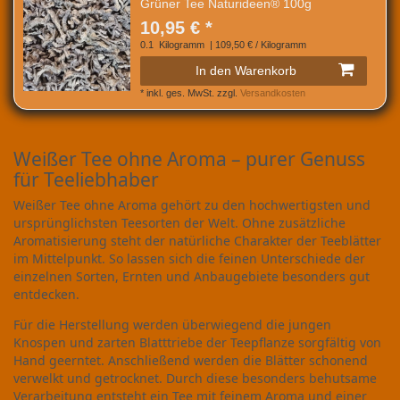
Grüner Tee Naturideen® 100g
10,95 € *
0.1
Kilogramm
| 109,50 € / Kilogramm
In den Warenkorb
*
inkl. ges. MwSt.
zzgl.
Versandkosten
Weißer Tee ohne Aroma – purer Genuss
für Teeliebhaber
Weißer Tee ohne Aroma gehört zu den hochwertigsten und
ursprünglichsten Teesorten der Welt. Ohne zusätzliche
Aromatisierung steht der natürliche Charakter der Teeblätter
im Mittelpunkt. So lassen sich die feinen Unterschiede der
einzelnen Sorten, Ernten und Anbaugebiete besonders gut
entdecken.
Für die Herstellung werden überwiegend die jungen
Knospen und zarten Blatttriebe der Teepflanze sorgfältig von
Hand geerntet. Anschließend werden die Blätter schonend
verwelkt und getrocknet. Durch diese besonders behutsame
Verarbeitung entsteht ein Tee mit feinem Aroma und einer