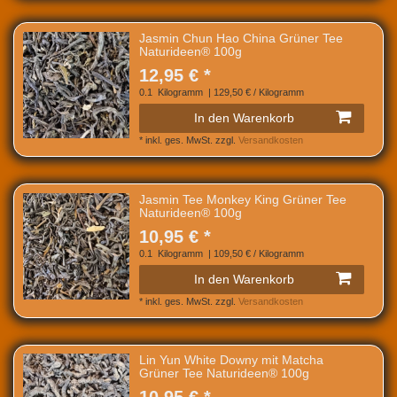
Jasmin Chun Hao China Grüner Tee
Naturideen® 100g
12,95 € *
0.1
Kilogramm
| 129,50 € / Kilogramm
In den Warenkorb
*
inkl. ges. MwSt.
zzgl.
Versandkosten
Jasmin Tee Monkey King Grüner Tee
Naturideen® 100g
10,95 € *
0.1
Kilogramm
| 109,50 € / Kilogramm
In den Warenkorb
*
inkl. ges. MwSt.
zzgl.
Versandkosten
Lin Yun White Downy mit Matcha
Grüner Tee Naturideen® 100g