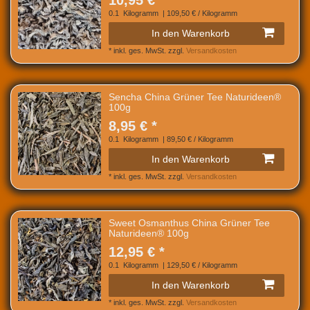
10,95 € *
0.1
Kilogramm
| 109,50 € / Kilogramm
In den Warenkorb
*
inkl. ges. MwSt.
zzgl.
Versandkosten
Sencha China Grüner Tee Naturideen®
100g
8,95 € *
0.1
Kilogramm
| 89,50 € / Kilogramm
In den Warenkorb
*
inkl. ges. MwSt.
zzgl.
Versandkosten
Sweet Osmanthus China Grüner Tee
Naturideen® 100g
12,95 € *
0.1
Kilogramm
| 129,50 € / Kilogramm
In den Warenkorb
*
inkl. ges. MwSt.
zzgl.
Versandkosten