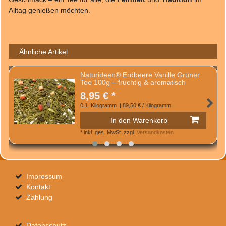
Alltag genießen möchten.
Ähnliche Artikel
Naturideen® Erdbeere Vanille Grüner
Tee 100g – fruchtig & aromatisch
8,95 € *
0.1
Kilogramm
| 89,50 € / Kilogramm
In den Warenkorb
*
inkl. ges. MwSt.
zzgl.
Versandkosten
Impressum
Kontakt
Zahlung
Datenschutz