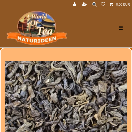
0,00 EUR
☰