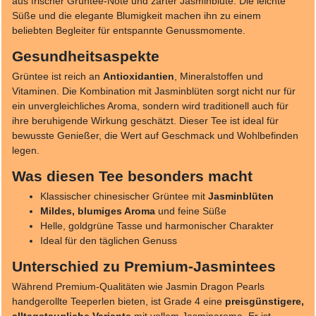
aus frischer Grüntee-Note und zarter Jasminblüte. Die leichte
Süße und die elegante Blumigkeit machen ihn zu einem
beliebten Begleiter für entspannte Genussmomente.
Gesundheitsaspekte
Grüntee ist reich an
Antioxidantien
, Mineralstoffen und
Vitaminen. Die Kombination mit Jasminblüten sorgt nicht nur für
ein unvergleichliches Aroma, sondern wird traditionell auch für
ihre beruhigende Wirkung geschätzt. Dieser Tee ist ideal für
bewusste Genießer, die Wert auf Geschmack und Wohlbefinden
legen.
Was diesen Tee besonders macht
Klassischer chinesischer Grüntee mit
Jasminblüten
Mildes, blumiges Aroma
und feine Süße
Helle, goldgrüne Tasse und harmonischer Charakter
Ideal für den täglichen Genuss
Unterschied zu Premium-Jasmintees
Während Premium-Qualitäten wie Jasmin Dragon Pearls
handgerollte Teeperlen bieten, ist Grade 4 eine
preisgünstigere,
alltagstaugliche Variante
mit vollem Jasminaroma. Er ist