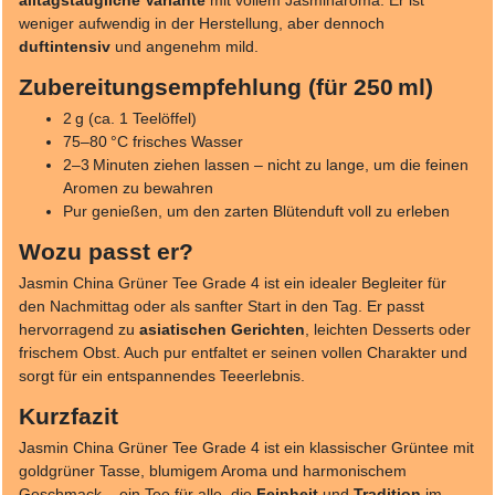
weniger aufwendig in der Herstellung, aber dennoch
duftintensiv
und angenehm mild.
Zubereitungsempfehlung (für 250 ml)
2 g (ca. 1 Teelöffel)
75–80 °C frisches Wasser
2–3 Minuten ziehen lassen – nicht zu lange, um die feinen
Aromen zu bewahren
Pur genießen, um den zarten Blütenduft voll zu erleben
Wozu passt er?
Jasmin China Grüner Tee Grade 4 ist ein idealer Begleiter für
den Nachmittag oder als sanfter Start in den Tag. Er passt
hervorragend zu
asiatischen Gerichten
, leichten Desserts oder
frischem Obst. Auch pur entfaltet er seinen vollen Charakter und
sorgt für ein entspannendes Teeerlebnis.
Kurzfazit
Jasmin China Grüner Tee Grade 4 ist ein klassischer Grüntee mit
goldgrüner Tasse, blumigem Aroma und harmonischem
Geschmack – ein Tee für alle, die
Feinheit
und
Tradition
im