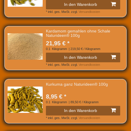
In den Warenkorb
*
inkl. ges. MwSt.
zzgl.
Versandkosten
Kardamom gemahlen ohne Schale
Naturideen® 100g
21,95 € *
0.1
Kilogramm
| 219,50 € / Kilogramm
In den Warenkorb
*
inkl. ges. MwSt.
zzgl.
Versandkosten
Kurkuma ganz Naturideen® 100g
8,95 € *
0.1
Kilogramm
| 89,50 € / Kilogramm
In den Warenkorb
*
inkl. ges. MwSt.
zzgl.
Versandkosten