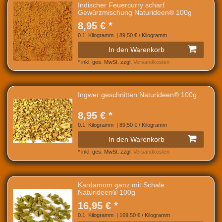
Indischer Feuercurry scharf
Gewürzmischung Naturideen® 100g
8,95 € *
0.1
Kilogramm
| 89,50 € / Kilogramm
In den Warenkorb
*
inkl. ges. MwSt.
zzgl.
Versandkosten
Ingwer geschnitten Naturideen® 100g
8,95 € *
0.1
Kilogramm
| 89,50 € / Kilogramm
In den Warenkorb
*
inkl. ges. MwSt.
zzgl.
Versandkosten
Kardamom ganz mit Schale
Naturideen® 100g
16,95 € *
0.1
Kilogramm
| 169,50 € / Kilogramm