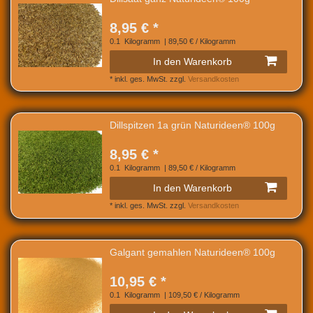
8,95 € *
0.1
Kilogramm
| 89,50 € / Kilogramm
In den Warenkorb
*
inkl. ges. MwSt.
zzgl.
Versandkosten
Dillspitzen 1a grün Naturideen® 100g
8,95 € *
0.1
Kilogramm
| 89,50 € / Kilogramm
In den Warenkorb
*
inkl. ges. MwSt.
zzgl.
Versandkosten
Galgant gemahlen Naturideen® 100g
10,95 € *
0.1
Kilogramm
| 109,50 € / Kilogramm