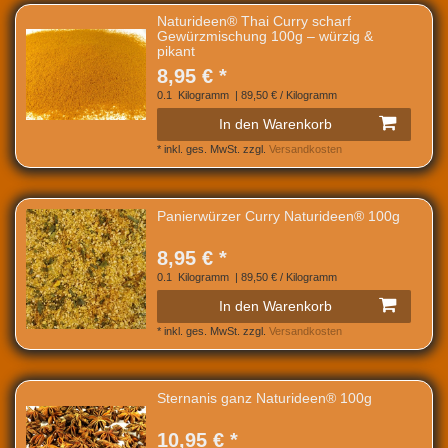
Naturideen® Thai Curry scharf
Gewürzmischung 100g – würzig &
pikant
8,95 € *
0.1
Kilogramm
| 89,50 € / Kilogramm
In den Warenkorb
*
inkl. ges. MwSt.
zzgl.
Versandkosten
Panierwürzer Curry Naturideen® 100g
8,95 € *
0.1
Kilogramm
| 89,50 € / Kilogramm
In den Warenkorb
*
inkl. ges. MwSt.
zzgl.
Versandkosten
Sternanis ganz Naturideen® 100g
10,95 € *