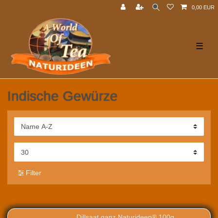
0,00 EUR
☰
Indische Gewürze
Filter
Dillsaat ganz Naturideen® 100g