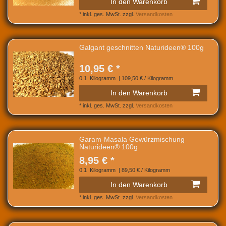
In den Warenkorb
*
inkl. ges. MwSt.
zzgl.
Versandkosten
Galgant geschnitten Naturideen® 100g
10,95 € *
0.1
Kilogramm
| 109,50 € / Kilogramm
In den Warenkorb
*
inkl. ges. MwSt.
zzgl.
Versandkosten
Garam-Masala Gewürzmischung
Naturideen® 100g
8,95 € *
0.1
Kilogramm
| 89,50 € / Kilogramm
In den Warenkorb
*
inkl. ges. MwSt.
zzgl.
Versandkosten