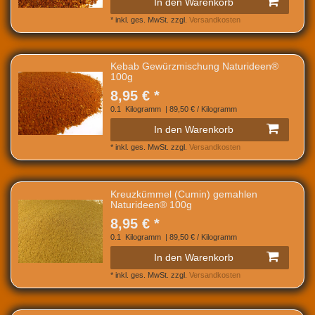
In den Warenkorb
*
inkl. ges. MwSt.
zzgl.
Versandkosten
Kebab Gewürzmischung Naturideen®
100g
8,95 € *
0.1
Kilogramm
| 89,50 € / Kilogramm
In den Warenkorb
*
inkl. ges. MwSt.
zzgl.
Versandkosten
Kreuzkümmel (Cumin) gemahlen
Naturideen® 100g
8,95 € *
0.1
Kilogramm
| 89,50 € / Kilogramm
In den Warenkorb
*
inkl. ges. MwSt.
zzgl.
Versandkosten