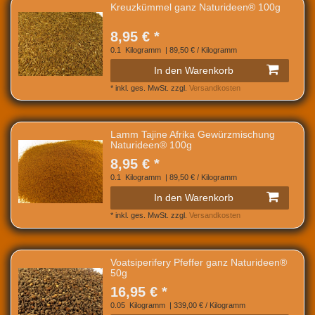
Kreuzkümmel ganz Naturideen® 100g
8,95 € *
0.1
Kilogramm
| 89,50 € / Kilogramm
In den Warenkorb
*
inkl. ges. MwSt.
zzgl.
Versandkosten
Lamm Tajine Afrika Gewürzmischung
Naturideen® 100g
8,95 € *
0.1
Kilogramm
| 89,50 € / Kilogramm
In den Warenkorb
*
inkl. ges. MwSt.
zzgl.
Versandkosten
Voatsiperifery Pfeffer ganz Naturideen®
50g
16,95 € *
0.05
Kilogramm
| 339,00 € / Kilogramm