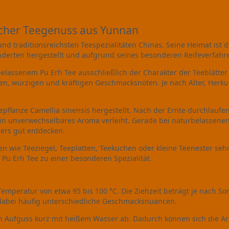
icher Teegenuss aus Yunnan
d traditionsreichsten Teespezialitäten Chinas. Seine Heimat ist 
underten hergestellt und aufgrund seines besonderen Reifeverfahr
belassenem Pu Erh Tee ausschließlich der Charakter der Teeblätter
gen, würzigen und kräftigen Geschmacksnoten. Je nach Alter, Her
epflanze Camellia sinensis hergestellt. Nach der Ernte durchlauf
in unverwechselbares Aroma verleiht. Gerade bei naturbelassenen
ers gut entdecken.
n wie Teeziegel, Teeplatten, Teekuchen oder kleine Teenester sehr 
Pu Erh Tee zu einer besonderen Spezialität.
Temperatur von etwa 95 bis 100 °C. Die Ziehzeit beträgt je nach So
abei häufig unterschiedliche Geschmacksnuancen.
ten Aufguss kurz mit heißem Wasser ab. Dadurch können sich die