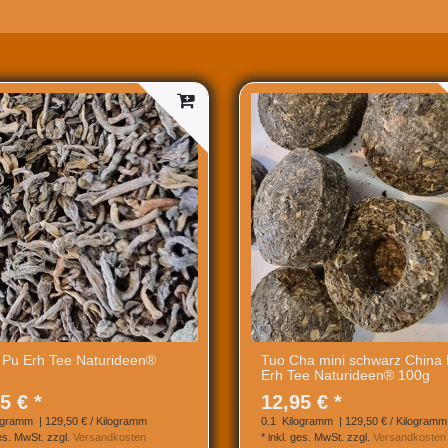
 Pu Erh Tee Naturideen®
Tuo Cha mini schwarz China
Erh Tee Naturideen® 100g
5 € *
12,95 € *
ogramm
| 129,50 € / Kilogramm
0.1
Kilogramm
| 129,50 € / Kilogramm
ges. MwSt.
zzgl.
Versandkosten
*
inkl. ges. MwSt.
zzgl.
Versandkosten