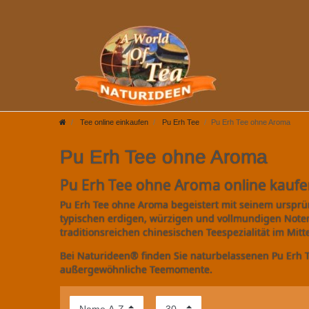
Tee online einkaufen
Pu Erh Tee
Pu Erh Tee ohne Aroma
Pu Erh Tee ohne Aroma
Pu Erh Tee ohne Aroma online kauf
Pu Erh Tee ohne Aroma begeistert mit seinem ursprün
typischen erdigen, würzigen und vollmundigen Noten,
traditionsreichen chinesischen Teespezialität im Mitt
Bei Naturideen® finden Sie naturbelassenen Pu Erh 
außergewöhnliche Teemomente.