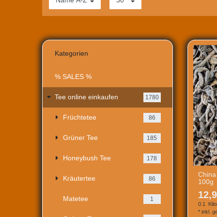
Kategorien
% SALES %
Tee online einkaufen
1780
Früchtetee
86
Grüner Tee
185
Honeybush Tee
178
China
Kräutertee
86
100g
12,9
Matetee
1
0.1
Kil
*
inkl. 