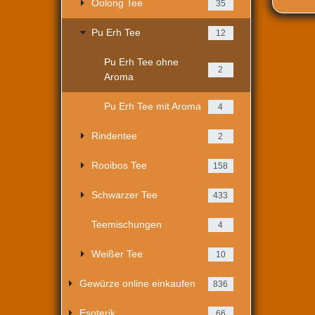
Oolong Tee
35
Pu Erh Tee
12
Pu Erh Tee ohne
2
Aroma
Pu Erh Tee mit Aroma
4
Rindentee
2
Rooibos Tee
158
Schwarzer Tee
433
Teemischungen
4
Weißer Tee
10
Gewürze online einkaufen
836
Esoterik
66