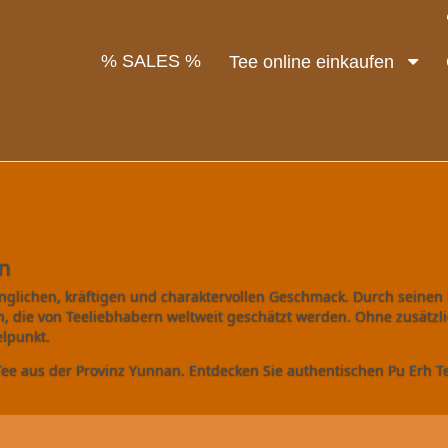
% SALES %
Tee online einkaufen
en
glichen, kräftigen und charaktervollen Geschmack. Durch seinen 
 die von Teeliebhabern weltweit geschätzt werden. Ohne zusätzli
elpunkt.
Tee aus der Provinz Yunnan. Entdecken Sie authentischen Pu Erh T