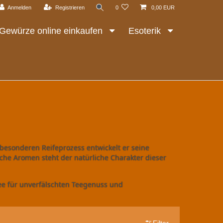
Anmelden
Registrieren
0
0,00 EUR
Gewürze online einkaufen
Esoterik
besonderen Reifeprozess entwickelt er seine
che Aromen steht der natürliche Charakter dieser
ee für unverfälschten Teegenuss und
Filter