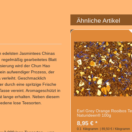
Ähnliche Artikel
n edelsten Jasmintees Chinas
, regelmäßig gearbeitetes Blatt
tisierung wird der Chun Hao
 ein aufwendiger Prozess, der
 verleiht. Geschmacklich
er durch eine spritzige Frische
 Tasse vereint. Aromageschützt in
tät lange erhalten. Neben diesem
iedene lose Teesorten.
Earl Grey Orange Rooibos T
Naturideen® 100g
8,95 € *
0.1
Kilogramm
| 89,50 € / Kilogramm