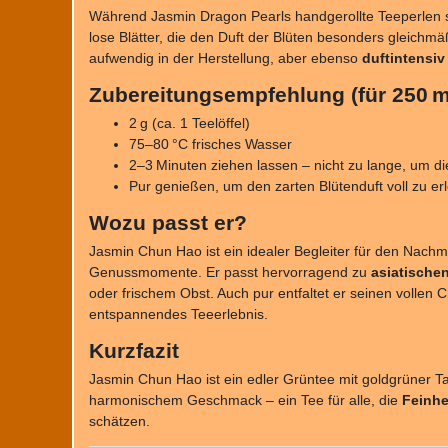
Während Jasmin Dragon Pearls handgerollte Teeperlen 
lose Blätter, die den Duft der Blüten besonders gleichm
aufwendig in der Herstellung, aber ebenso
duftintensiv
Zubereitungsempfehlung (für 250 m
2 g (ca. 1 Teelöffel)
75–80 °C frisches Wasser
2–3 Minuten ziehen lassen – nicht zu lange, um 
Pur genießen, um den zarten Blütenduft voll zu er
Wozu passt er?
Jasmin Chun Hao ist ein idealer Begleiter für den Nach
Genussmomente. Er passt hervorragend zu
asiatische
oder frischem Obst. Auch pur entfaltet er seinen vollen C
entspannendes Teeerlebnis.
Kurzfazit
Jasmin Chun Hao ist ein edler Grüntee mit goldgrüner 
harmonischem Geschmack – ein Tee für alle, die
Feinhe
schätzen.