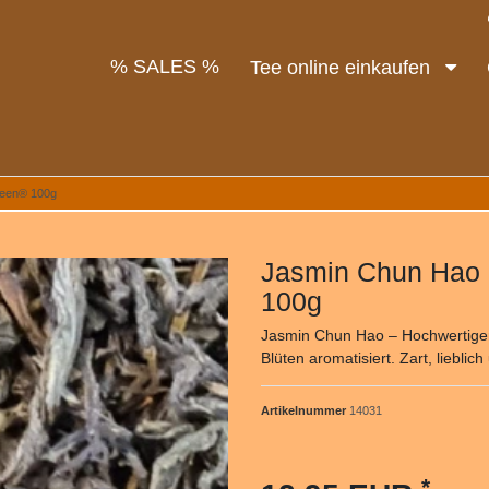
% SALES %
Tee online einkaufen
deen® 100g
Jasmin Chun Hao 
100g
Jasmin Chun Hao – Hochwertiger 
Blüten aromatisiert. Zart, lieblic
Artikelnummer
14031
*