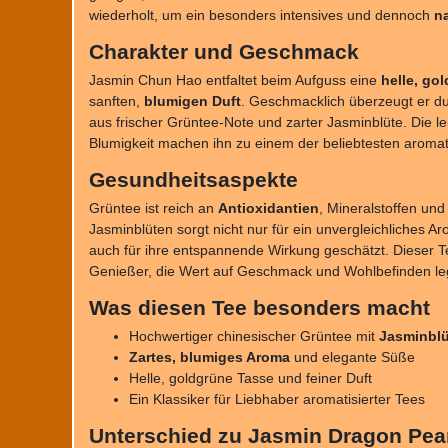
wiederholt, um ein besonders intensives und dennoch
n
Charakter und Geschmack
Jasmin Chun Hao entfaltet beim Aufguss eine
helle, go
sanften,
blumigen Duft
. Geschmacklich überzeugt er d
aus frischer Grüntee-Note und zarter Jasminblüte. Die l
Blumigkeit machen ihn zu einem der beliebtesten aromat
Gesundheitsaspekte
Grüntee ist reich an
Antioxidantien
, Mineralstoffen und
Jasminblüten sorgt nicht nur für ein unvergleichliches Ar
auch für ihre entspannende Wirkung geschätzt. Dieser Te
Genießer, die Wert auf Geschmack und Wohlbefinden le
Was diesen Tee besonders macht
Hochwertiger chinesischer Grüntee mit
Jasminbl
Zartes, blumiges Aroma
und elegante Süße
Helle, goldgrüne Tasse und feiner Duft
Ein Klassiker für Liebhaber aromatisierter Tees
Unterschied zu Jasmin Dragon Pea