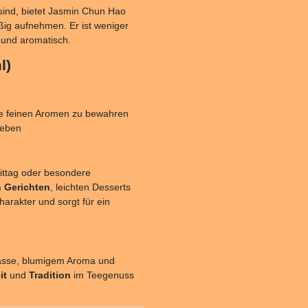
sind, bietet Jasmin Chun Hao
äßig aufnehmen. Er ist weniger
und aromatisch.
l)
die feinen Aromen zu bewahren
leben
mittag oder besondere
n Gerichten
, leichten Desserts
harakter und sorgt für ein
Tasse, blumigem Aroma und
it
und
Tradition
im Teegenuss