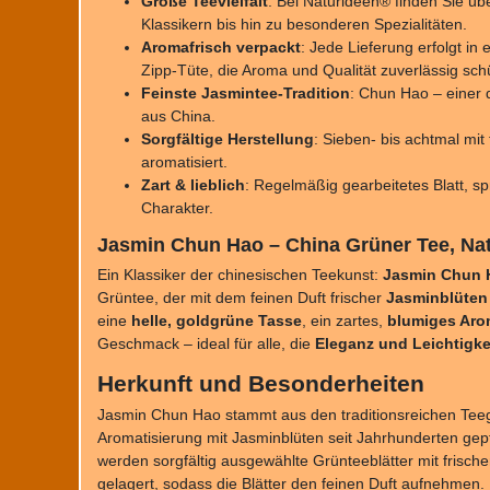
Große Teevielfalt
: Bei Naturideen® finden Sie üb
Klassikern bis hin zu besonderen Spezialitäten.
Aromafrisch verpackt
: Jede Lieferung erfolgt in
Zipp-Tüte, die Aroma und Qualität zuverlässig schü
Feinste Jasmintee-Tradition
: Chun Hao – einer 
aus China.
Sorgfältige Herstellung
: Sieben- bis achtmal mit
aromatisiert.
Zart & lieblich
: Regelmäßig gearbeitetes Blatt, s
Charakter.
Jasmin Chun Hao – China Grüner Tee, Na
Ein Klassiker der chinesischen Teekunst:
Jasmin Chun 
Grüntee, der mit dem feinen Duft frischer
Jasminblüten
eine
helle, goldgrüne Tasse
, ein zartes,
blumiges Ar
Geschmack – ideal für alle, die
Eleganz und Leichtigke
Herkunft und Besonderheiten
Jasmin Chun Hao stammt aus den traditionsreichen Teeg
Aromatisierung mit Jasminblüten seit Jahrhunderten gepf
werden sorgfältig ausgewählte Grünteeblätter mit frisch
gelagert, sodass die Blätter den feinen Duft aufnehmen.