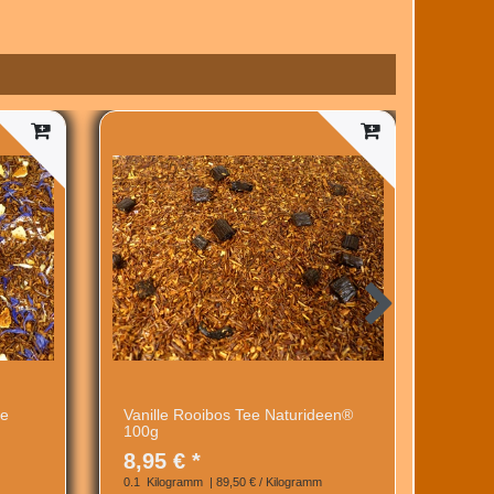
ee
Vanille Rooibos Tee Naturideen®
Sench
100g
Natur
8,95 € *
8,95
0.1
Kilogramm
| 89,50 € / Kilogramm
0.1
Kil