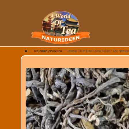
Tee online einkaufen
Jasmin Chun Hao China Grüner Tee Naturi