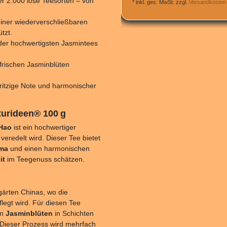
er 2.000 lose Teesorten – von
*
inkl. ges. MwSt.
zzgl.
Versandkosten
 einer wiederverschließbaren
tzt.
der hochwertigsten Jasmintees
 frischen Jasminblüten
pritzige Note und harmonischer
turideen® 100 g
Hao
ist ein hochwertiger
veredelt wird. Dieser Tee bietet
oma
und einen harmonischen
it
im Teegenuss schätzen.
ärten Chinas, wo die
legt wird. Für diesen Tee
en
Jasminblüten
in Schichten
 Dieser Prozess wird mehrfach