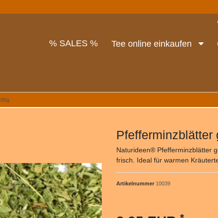
% SALES %
Tee online einkaufen
100g
Pfefferminzblätte
Naturideen® Pfefferminzblätter 
frisch. Ideal für warmen Kräutert
Artikelnummer
10039
*