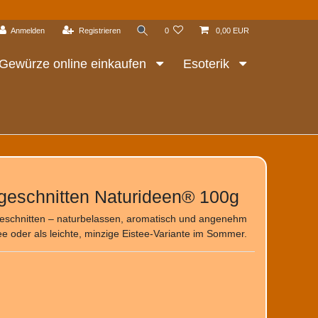
Anmelden
Registrieren
0
0,00 EUR
Gewürze online einkaufen
Esoterik
r geschnitten Naturideen® 100g
geschnitten – naturbelassen, aromatisch und angenehm
ee oder als leichte, minzige Eistee‑Variante im Sommer.