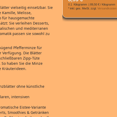
0.1
Kilogramm
| 89,50 € / Kilogramm
ter vielseitig einsetzbar. Sie
*
inkl. ges. MwSt.
zzgl.
Versandkosten
Kamille, Melisse,
so für hausgemachte
zt: Sie verleihen Desserts,
ntalischen und mediterranen
romatik passen sie sowohl zu
nügend Pfefferminze für
 Verfügung. Die Blätter
schließbaren Zipp‑Tüte
. So haben Sie die Minze
ve Kräuterideen.
nzblätter ohne künstliche
laren, intensiven
romatische Eistee‑Variante
serts, Smoothies & Getränken