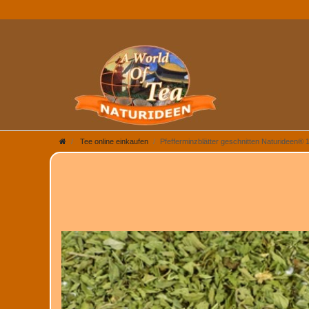
Tee online einkaufen
Pfefferminzblätter geschnitten Naturideen® 