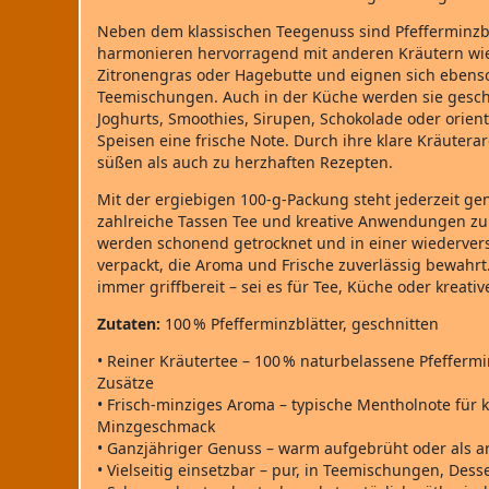
Neben dem klassischen Teegenuss sind Pfefferminzblät
harmonieren hervorragend mit anderen Kräutern wie 
Zitronengras oder Hagebutte und eignen sich eben
Teemischungen. Auch in der Küche werden sie geschät
Joghurts, Smoothies, Sirupen, Schokolade oder orie
Speisen eine frische Note. Durch ihre klare Kräutera
süßen als auch zu herzhaften Rezepten.
Mit der ergiebigen 100‑g‑Packung steht jederzeit ge
zahlreiche Tassen Tee und kreative Anwendungen zur
werden schonend getrocknet und in einer wiederver
verpackt, die Aroma und Frische zuverlässig bewahrt
immer griffbereit – sei es für Tee, Küche oder kreati
Zutaten:
100 % Pfefferminzblätter, geschnitten
• Reiner Kräutertee – 100 % naturbelassene Pfeffermi
Zusätze
• Frisch‑minziges Aroma – typische Mentholnote für k
Minzgeschmack
• Ganzjähriger Genuss – warm aufgebrüht oder als a
• Vielseitig einsetzbar – pur, in Teemischungen, Des