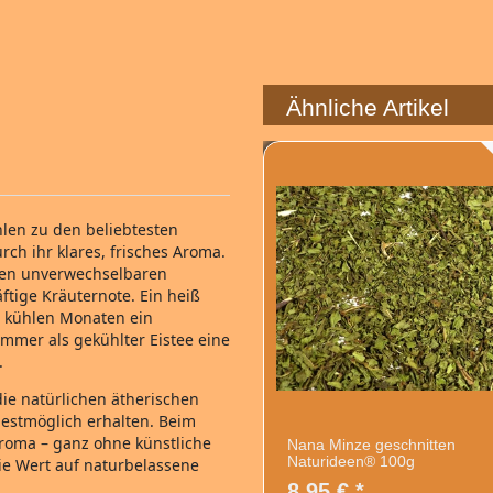
Ähnliche Artikel
len zu den beliebtesten
ch ihr klares, frisches Aroma.
hren unverwechselbaren
tige Kräuternote. Ein heiß
n kühlen Monaten ein
mmer als gekühlter Eistee eine
.
ie natürlichen ätherischen
bestmöglich erhalten. Beim
raroma – ganz ohne künstliche
Nana Minze geschnitten
Naturideen® 100g
 die Wert auf naturbelassene
8,95 € *