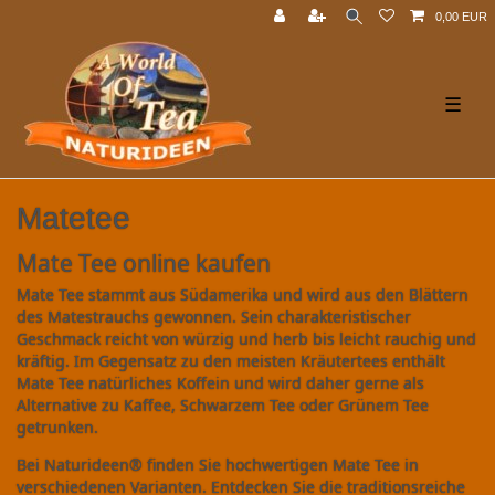
0,00 EUR
☰
Matetee
Mate Tee online kaufen
Mate Tee stammt aus Südamerika und wird aus den Blättern
des Matestrauchs gewonnen. Sein charakteristischer
Geschmack reicht von würzig und herb bis leicht rauchig und
kräftig. Im Gegensatz zu den meisten Kräutertees enthält
Mate Tee natürliches Koffein und wird daher gerne als
Alternative zu Kaffee, Schwarzem Tee oder Grünem Tee
getrunken.
Bei Naturideen® finden Sie hochwertigen Mate Tee in
verschiedenen Varianten. Entdecken Sie die traditionsreiche