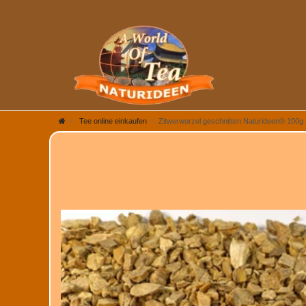
Tee online einkaufen
Zitwerwurzel geschnitten Naturideen® 100g