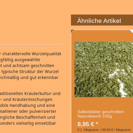
Ähnliche Artikel
 charaktervolle Wurzelqualität
rgfältig ausgewählte
et und achtsam geschnitten
 typische Struktur der Wurzel
leichmäßig und gut erkennbar
aditionellen Kräuterkultur und
Tee‑ und Kräutermischungen
lexible Handhabung und eine
emahlener oder pulverisierter
Salbeiblätter geschnitten
Naturideen® 100g
ngliche Beschaffenheit und
onders vielseitig einsetzbar
8,95 € *
0.1
Kilogramm
| 89,50 € / Kilogramm