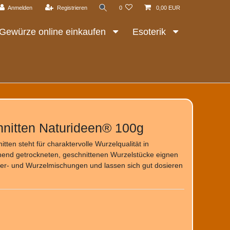
Anmelden
Registrieren
0
0,00 EUR
Gewürze online einkaufen
Esoterik
hnitten Naturideen® 100g
ten steht für charaktervolle Wurzelqualität in
nend getrockneten, geschnittenen Wurzelstücke eignen
äuter‑ und Wurzelmischungen und lassen sich gut dosieren