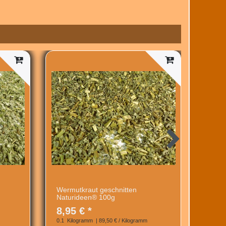
Wermutkraut geschnitten
Kard
Naturideen® 100g
Natur
8,95 € *
21,9
0.1
Kilogramm
| 89,50 € / Kilogramm
0.1
Kil