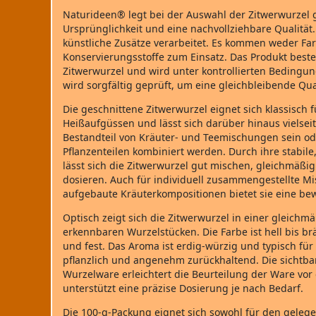
Naturideen® legt bei der Auswahl der Zitwerwurzel 
Ursprünglichkeit und eine nachvollziehbare Qualität
künstliche Zusätze verarbeitet. Es kommen weder Fa
Konservierungsstoffe zum Einsatz. Das Produkt beste
Zitwerwurzel und wird unter kontrollierten Bedingun
wird sorgfältig geprüft, um eine gleichbleibende Qual
Die geschnittene Zitwerwurzel eignet sich klassisch 
Heißaufgüssen und lässt sich darüber hinaus vielsei
Bestandteil von Kräuter‑ und Teemischungen sein o
Pflanzenteilen kombiniert werden. Durch ihre stabile
lässt sich die Zitwerwurzel gut mischen, gleichmäßig
dosieren. Auch für individuell zusammengestellte Mi
aufgebaute Kräuterkompositionen bietet sie eine be
Optisch zeigt sich die Zitwerwurzel in einer gleichm
erkennbaren Wurzelstücken. Die Farbe ist hell bis br
und fest. Das Aroma ist erdig‑würzig und typisch für 
pflanzlich und angenehm zurückhaltend. Die sichtba
Wurzelware erleichtert die Beurteilung der Ware vo
unterstützt eine präzise Dosierung je nach Bedarf.
Die 100‑g‑Packung eignet sich sowohl für den gelegen