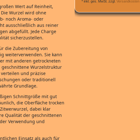
*
inkl. ges. MwSt.
zzgl.
Versandkosten
großen Wert auf Reinheit,
. Die Wurzel wird ohne
rb‑ noch Aroma‑ oder
ht ausschließlich aus reiner
gen abgefüllt. Jede Charge
ität sicherzustellen.
für die Zubereitung von
tig weiterverwenden. Sie kann
der mit anderen getrockneten
, geschnittene Wurzelstruktur
 verteilen und präzise
schungen oder traditionell
währte Grundlage.
äßigen Schnittgröße mit gut
äunlich, die Oberfläche trocken
Zitwerwurzel, dabei klar
re Qualität der geschnittenen
r der Verwendung und
tlichen Einsatz als auch für