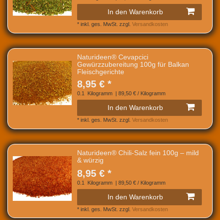
In den Warenkorb
*
inkl. ges. MwSt.
zzgl.
Versandkosten
Naturideen® Cevapcici
Gewürzzubereitung 100g für Balkan
Fleischgerichte
8,95 € *
0.1
Kilogramm
| 89,50 € / Kilogramm
In den Warenkorb
*
inkl. ges. MwSt.
zzgl.
Versandkosten
Naturideen® Chili-Salz fein 100g – mild
& würzig
8,95 € *
0.1
Kilogramm
| 89,50 € / Kilogramm
In den Warenkorb
*
inkl. ges. MwSt.
zzgl.
Versandkosten