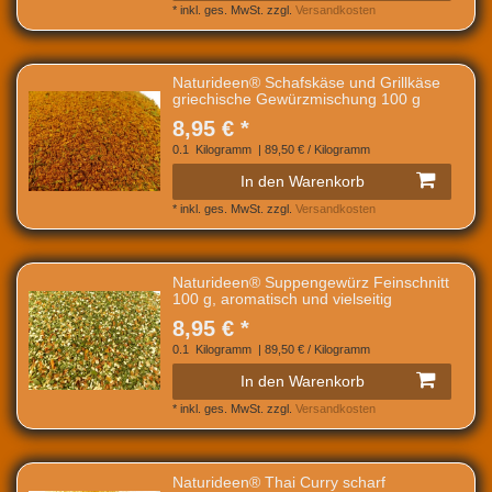
*
inkl. ges. MwSt.
zzgl.
Versandkosten
Naturideen® Schafskäse und Grillkäse
griechische Gewürzmischung 100 g
8,95 € *
0.1
Kilogramm
| 89,50 € / Kilogramm
In den Warenkorb
*
inkl. ges. MwSt.
zzgl.
Versandkosten
Naturideen® Suppengewürz Feinschnitt
100 g, aromatisch und vielseitig
8,95 € *
0.1
Kilogramm
| 89,50 € / Kilogramm
In den Warenkorb
*
inkl. ges. MwSt.
zzgl.
Versandkosten
Naturideen® Thai Curry scharf