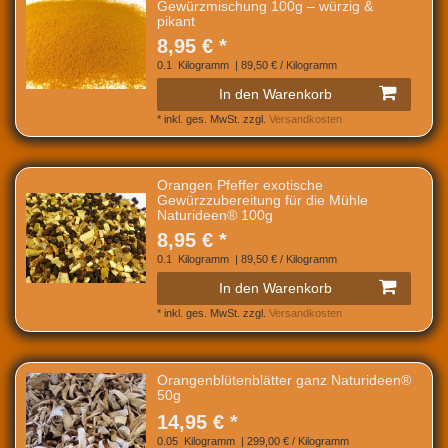
Gewürzmischung 100g – würzig &
pikant
8,95 € *
0.1
Kilogramm
| 89,50 € / Kilogramm
In den Warenkorb
*
inkl. ges. MwSt.
zzgl.
Versandkosten
Orangen Pfeffer exotische
Gewürzzubereitung für die Mühle
Naturideen® 100g
8,95 € *
0.1
Kilogramm
| 89,50 € / Kilogramm
In den Warenkorb
*
inkl. ges. MwSt.
zzgl.
Versandkosten
Orangenblütenblätter ganz Naturideen®
50g
14,95 € *
0.05
Kilogramm
| 299,00 € / Kilogramm