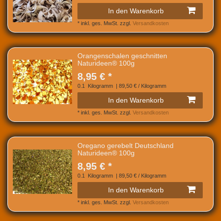
In den Warenkorb
*
inkl. ges. MwSt.
zzgl.
Versandkosten
Orangenschalen geschnitten
Naturideen® 100g
8,95 € *
0.1
Kilogramm
| 89,50 € / Kilogramm
In den Warenkorb
*
inkl. ges. MwSt.
zzgl.
Versandkosten
Oregano gerebelt Deutschland
Naturideen® 100g
8,95 € *
0.1
Kilogramm
| 89,50 € / Kilogramm
In den Warenkorb
*
inkl. ges. MwSt.
zzgl.
Versandkosten