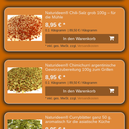
Naturideen® Chili-Salz grob 100g – für
die Mühle
8,95 € *
0.1
Kilogramm
| 89,50 € / Kilogramm
In den Warenkorb
*
inkl. ges. MwSt.
zzgl.
Versandkosten
Naturideen® Chimichurri argentinische
Gewürzzubereitung 100g zum Grillen
8,95 € *
0.1
Kilogramm
| 89,50 € / Kilogramm
In den Warenkorb
*
inkl. ges. MwSt.
zzgl.
Versandkosten
Naturideen® Curryblätter ganz 50 g,
aromatisch für die asiatische Küche