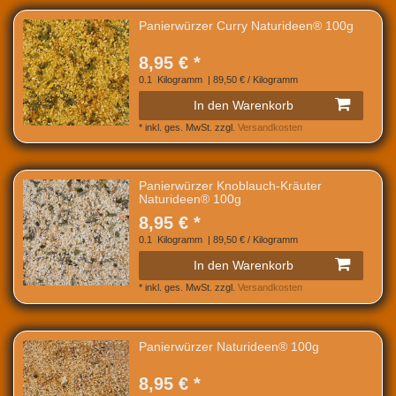
Panierwürzer Curry Naturideen® 100g
8,95 € *
0.1
Kilogramm
| 89,50 € / Kilogramm
In den Warenkorb
*
inkl. ges. MwSt.
zzgl.
Versandkosten
Panierwürzer Knoblauch-Kräuter
Naturideen® 100g
8,95 € *
0.1
Kilogramm
| 89,50 € / Kilogramm
In den Warenkorb
*
inkl. ges. MwSt.
zzgl.
Versandkosten
Panierwürzer Naturideen® 100g
8,95 € *