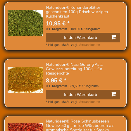
Naturideen® Korianderblätter
geschnitten 100g Frisch würziges
Küchenkraut
10,95 € *
0.1
Kilogramm
| 109,50 € / Kilogramm
In den Warenkorb
*
inkl. ges. MwSt.
zzgl.
Versandkosten
Naturideen® Nasi Goreng Asia
Gewürzzubereitung 100g – für
Reisgerichte
8,95 € *
0.1
Kilogramm
| 89,50 € / Kilogramm
In den Warenkorb
*
inkl. ges. MwSt.
zzgl.
Versandkosten
Naturideen® Rosa Schinusbeeren
Gewürz 50 g – milde Würzbeeren als
aromatische Spezialität für Steaks,