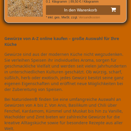
0.1
Kilogramm
| 89,50 € / Kilogramm
In den Warenkorb
*
inkl. ges. MwSt.
zzgl.
Versandkosten
Gewürze von A-Z online kaufen – große Auswahl für Ihre
Küche
Gewürze sind aus der modernen Küche nicht wegzudenken.
Sie verleihen Speisen ihr individuelles Aroma, sorgen für
geschmackliche Vielfalt und werden seit vielen Jahrhunderten
in unterschiedlichen Kulturen geschätzt. Ob würzig, scharf,
süßlich, herb oder exotisch, jedes Gewürz besitzt seine ganz
eigenen Eigenschaften und eröffnet neue Möglichkeiten bei
der Zubereitung von Speisen.
Bei Naturideen® finden Sie eine umfangreiche Auswahl an
Gewürzen von A bis Z. Von Anis, Basilikum und Chili über
Fenchel, Kardamom, Kümmel und Muskat bis hin zu Vanille,
Wacholder und Zimt bieten wir zahlreiche Gewürze für die
kreative Alltagsküche sowie für besondere Rezepte aus aller
Welt.