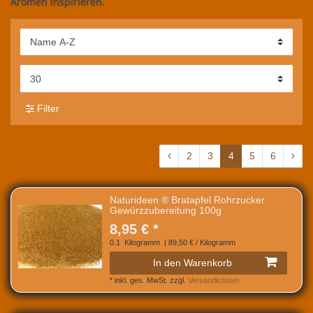
Aromen inspirieren.
Filter
2
3
4
5
6
Naturideen ® Bratapfel Rohrzucker
Gewürzzubereitung 100g
8,95 € *
0.1
Kilogramm
| 89,50 € / Kilogramm
In den Warenkorb
*
inkl. ges. MwSt.
zzgl.
Versandkosten