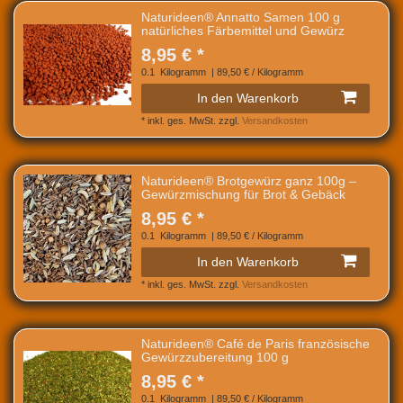
Naturideen® Annatto Samen 100 g
natürliches Färbemittel und Gewürz
8,95 € *
0.1
Kilogramm
| 89,50 € / Kilogramm
In den Warenkorb
*
inkl. ges. MwSt.
zzgl.
Versandkosten
Naturideen® Brotgewürz ganz 100g –
Gewürzmischung für Brot & Gebäck
8,95 € *
0.1
Kilogramm
| 89,50 € / Kilogramm
In den Warenkorb
*
inkl. ges. MwSt.
zzgl.
Versandkosten
Naturideen® Café de Paris französische
Gewürzzubereitung 100 g
8,95 € *
0.1
Kilogramm
| 89,50 € / Kilogramm