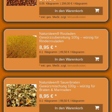
0.05
Kilogramm
| 299,00 € / Kilogramm
In den Warenkorb
*
inkl. ges. MwSt.
zzgl.
Versandkosten
Naturideen® Rouladen
Gewürzzubereitung 100g – würzig für
Rinderrouladen
8,95 € *
0.1
Kilogramm
| 89,50 € / Kilogramm
In den Warenkorb
*
inkl. ges. MwSt.
zzgl.
Versandkosten
Naturideen® Sauerbraten
Gewürzmischung 100g – würzig für
Braten & Marinaden
8,95 € *
0.1
Kilogramm
| 89,50 € / Kilogramm
In den Warenkorb