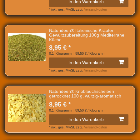
In den Warenkorb
*
inkl. ges. MwSt.
zzgl.
Versandkosten
Naturideen® Italienische Kräuter
Gewürzzubereitung 100g Mediterrane
Küche
8,95 € *
0.1
Kilogramm
| 89,50 € / Kilogramm
In den Warenkorb
*
inkl. ges. MwSt.
zzgl.
Versandkosten
Naturideen® Knoblauchscheiben
getrocknet 100 g, würzig-aromatisch
8,95 € *
0.1
Kilogramm
| 89,50 € / Kilogramm
In den Warenkorb
*
inkl. ges. MwSt.
zzgl.
Versandkosten