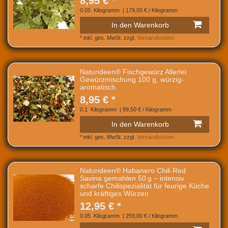
8,95 € *
0.05
Kilogramm
| 179,00 € / Kilogramm
In den Warenkorb
*
inkl. ges. MwSt.
zzgl.
Versandkosten
Naturideen® Fischgewürz Allerlei
Gewürzmischung 100 g, würzig-
aromatisch
8,95 € *
0.1
Kilogramm
| 89,50 € / Kilogramm
In den Warenkorb
*
inkl. ges. MwSt.
zzgl.
Versandkosten
Naturideen® Habanero Chili Red
Savina gemahlen 50 g – intensiv
scharfe Chilispezialität für feurige Küche
und kräftiges Würzen
12,95 € *
0.05
Kilogramm
| 259,00 € / Kilogramm