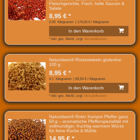
Fleischgerichte, Fisch, helle Saucen &
Salate
8,95 € *
0.05
Kilogramm
| 179,00 € / Kilogramm
In den Warenkorb
*
inkl. ges. MwSt.
zzgl.
Versandkosten
Naturideen® Röstzwiebeln glutenfrei
100 g
8,95 € *
0.1
Kilogramm
| 89,50 € / Kilogramm
In den Warenkorb
*
inkl. ges. MwSt.
zzgl.
Versandkosten
Naturideen® Roter Kampot Pfeffer ganz
50 g – aromatische Pfefferspezialität mit
vollmundiger, fruchtig‑warmem Würze
für feine Küche & Mühle
14,95 € *