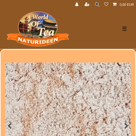
0,00 EUR
☰