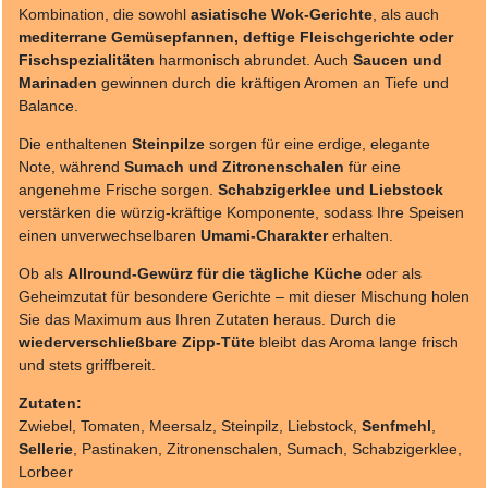
Kombination, die sowohl
asiatische Wok-Gerichte
, als auch
mediterrane Gemüsepfannen, deftige Fleischgerichte oder
Fischspezialitäten
harmonisch abrundet. Auch
Saucen und
Marinaden
gewinnen durch die kräftigen Aromen an Tiefe und
Balance.
Die enthaltenen
Steinpilze
sorgen für eine erdige, elegante
Note, während
Sumach und Zitronenschalen
für eine
angenehme Frische sorgen.
Schabzigerklee und Liebstock
verstärken die würzig-kräftige Komponente, sodass Ihre Speisen
einen unverwechselbaren
Umami-Charakter
erhalten.
Ob als
Allround-Gewürz für die tägliche Küche
oder als
Geheimzutat für besondere Gerichte – mit dieser Mischung holen
Sie das Maximum aus Ihren Zutaten heraus. Durch die
wiederverschließbare Zipp-Tüte
bleibt das Aroma lange frisch
und stets griffbereit.
Zutaten:
Zwiebel, Tomaten, Meersalz, Steinpilz, Liebstock,
Senfmehl
,
Sellerie
, Pastinaken, Zitronenschalen, Sumach, Schabzigerklee,
Lorbeer