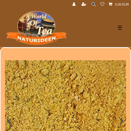
0,00 EUR
☰