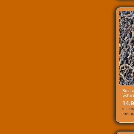
Balas
Schwa
14,9
0.1
Kil
*
inkl. 