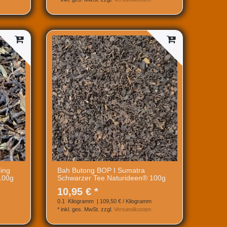
ing
Bah Butong BOP I Sumatra
100g
Schwarzer Tee Naturideen® 100g
10,95 € *
0.1
Kilogramm
| 109,50 € / Kilogramm
*
inkl. ges. MwSt.
zzgl.
Versandkosten