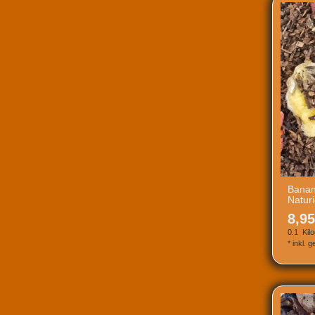
Banan
Natur
8,95
0.1
Kil
*
inkl. 