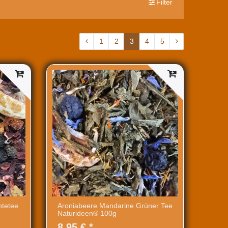
Filter
1
2
3
4
5
htetee
Aroniabeere Mandarine Grüner Tee
Naturideen® 100g
8,95 € *