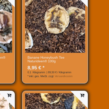
een®
Banane Honeybush Tee
Naturideen® 100g
8,95 € *
0.1
Kilogramm
| 89,50 € / Kilogramm
*
inkl. ges. MwSt.
zzgl.
Versandkosten