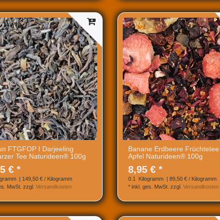
un FTGFOP I Darjeeling
Banane Erdbeere Früchtetee
rzer Tee Naturideen® 100g
Apfel Naturideen® 100g
5 € *
8,95 € *
ogramm
| 149,50 € / Kilogramm
0.1
Kilogramm
| 89,50 € / Kilogramm
ges. MwSt.
zzgl.
Versandkosten
*
inkl. ges. MwSt.
zzgl.
Versandkosten