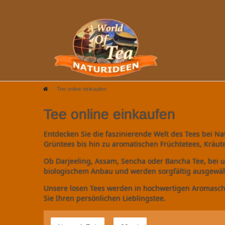
Tee online einkaufen
Tee online einkaufen
Entdecken Sie die faszinierende Welt des Tees bei N
Grüntees bis hin zu aromatischen Früchtetees, Krä
Ob Darjeeling, Assam, Sencha oder Bancha Tee, bei u
biologischem Anbau und werden sorgfältig ausgewäh
Unsere losen Tees werden in hochwertigen Aromaschutz
Sie Ihren persönlichen Lieblingstee.