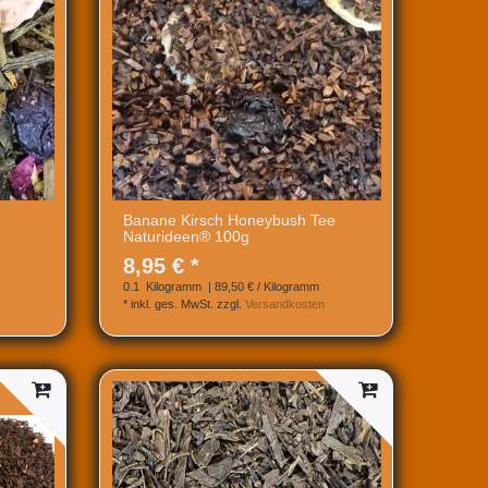
Banane Kirsch Honeybush Tee
Naturideen® 100g
8,95 € *
0.1
Kilogramm
| 89,50 € / Kilogramm
*
inkl. ges. MwSt.
zzgl.
Versandkosten