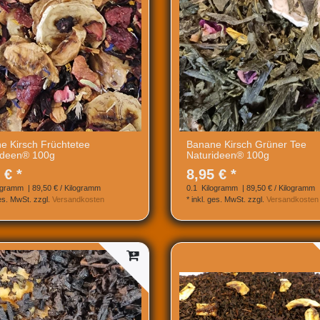
e Kirsch Früchtetee
Banane Kirsch Grüner Tee
ideen® 100g
Naturideen® 100g
 € *
8,95 € *
ogramm
| 89,50 € / Kilogramm
0.1
Kilogramm
| 89,50 € / Kilogramm
ges. MwSt.
zzgl.
Versandkosten
*
inkl. ges. MwSt.
zzgl.
Versandkosten