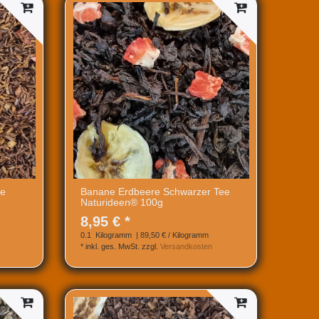
ee
Banane Erdbeere Schwarzer Tee
Naturideen® 100g
8,95 € *
0.1
Kilogramm
| 89,50 € / Kilogramm
*
inkl. ges. MwSt.
zzgl.
Versandkosten