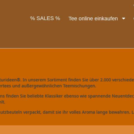
% SALES %
Tee online einkaufen
aturideen®. In unserem Sortiment finden Sie über 2.000 verschied
utertees und außergewöhnlichen Teemischungen.
ns finden Sie beliebte Klassiker ebenso wie spannende Neuentdec
lt.
beuteln verpackt, damit sie ihr volles Aroma lange bewahren. Las