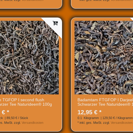
 TGFOP I second flush
Badamtam FTGFOP I Darjeel
rzer Tee Naturideen® 100g
Schwarzer Tee Naturideen® 
 € *
12,95 € *
ck
| 89,50 € / Stück
0.1
Kilogramm
| 129,50 € / Kilogramm
ges. MwSt.
zzgl.
Versandkosten
*
inkl. ges. MwSt.
zzgl.
Versandkosten