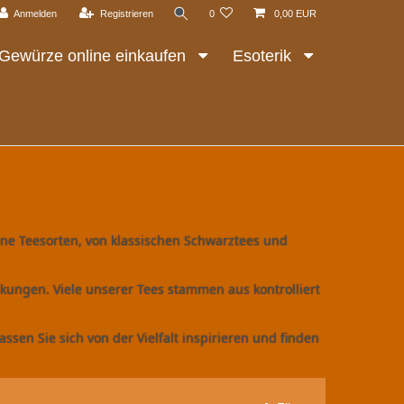
Anmelden
Registrieren
0
0,00 EUR
Gewürze online einkaufen
Esoterik
ene Teesorten, von klassischen Schwarztees und
kungen. Viele unserer Tees stammen aus kontrolliert
sen Sie sich von der Vielfalt inspirieren und finden