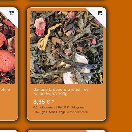
 ohne
Banane Erdbeere Grüner Tee
Naturideen® 100g
8,95 € *
0.1
Kilogramm
| 89,50 € / Kilogramm
*
inkl. ges. MwSt.
zzgl.
Versandkosten