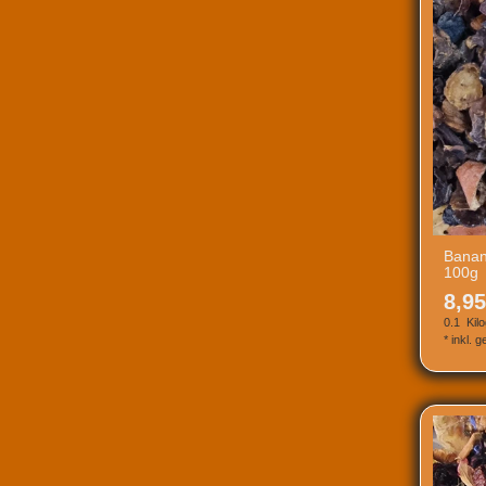
Banan
100g
8,95
0.1
Kil
*
inkl. 