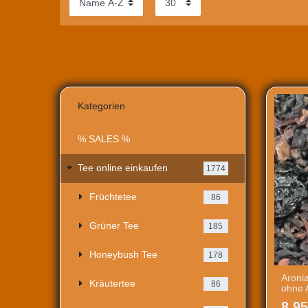
Kategorien
% SALES %
Tee online einkaufen
1774
Früchtetee
86
Grüner Tee
185
Honeybush Tee
178
Aroni
Kräutertee
86
ohne 
8,95