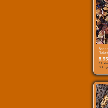
Banan
Natur
8,95
0.1
Kil
*
inkl. 