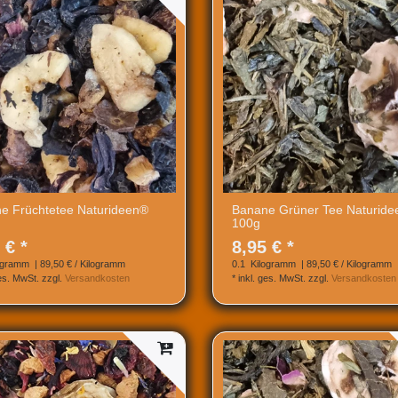
e Früchtetee Naturideen®
Banane Grüner Tee Naturid
100g
 € *
8,95 € *
ogramm
| 89,50 € / Kilogramm
0.1
Kilogramm
| 89,50 € / Kilogramm
ges. MwSt.
zzgl.
Versandkosten
*
inkl. ges. MwSt.
zzgl.
Versandkosten