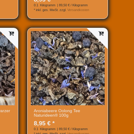
0.1
Kilogramm
| 89,50 € / Kilogramm
*
inkl. ges. MwSt.
zzgl.
Versandkosten
arzer
Aroniabeere Oolong Tee
Naturideen® 100g
8,95 € *
0.1
Kilogramm
| 89,50 € / Kilogramm
*
inkl. ges. MwSt.
zzgl.
Versandkosten