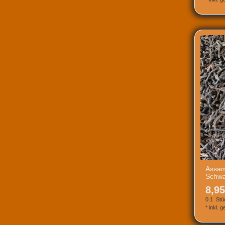
Assam
Schwa
8,95
0.1
Stü
*
inkl. 