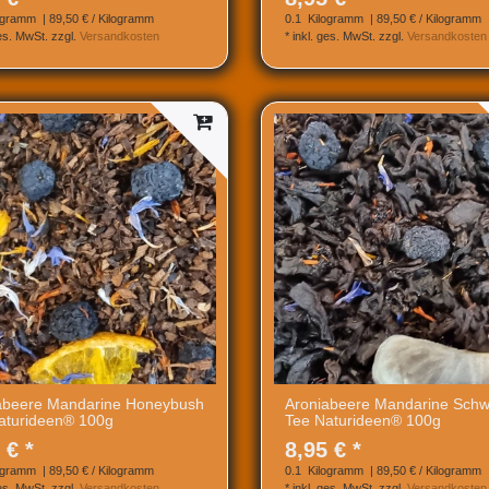
ogramm
| 89,50 € / Kilogramm
0.1
Kilogramm
| 89,50 € / Kilogramm
ges. MwSt.
zzgl.
Versandkosten
*
inkl. ges. MwSt.
zzgl.
Versandkosten
abeere Mandarine Honeybush
Aroniabeere Mandarine Schw
aturideen® 100g
Tee Naturideen® 100g
 € *
8,95 € *
ogramm
| 89,50 € / Kilogramm
0.1
Kilogramm
| 89,50 € / Kilogramm
ges. MwSt.
zzgl.
Versandkosten
*
inkl. ges. MwSt.
zzgl.
Versandkosten