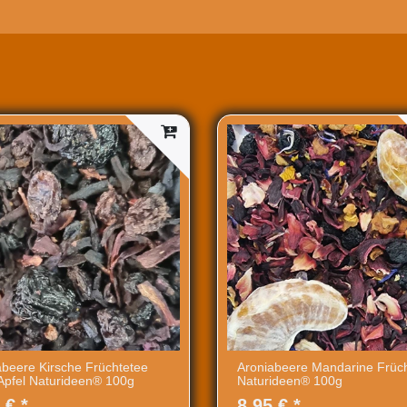
abeere Kirsche Früchtetee
Aroniabeere Mandarine Früc
Apfel Naturideen® 100g
Naturideen® 100g
 € *
8,95 € *