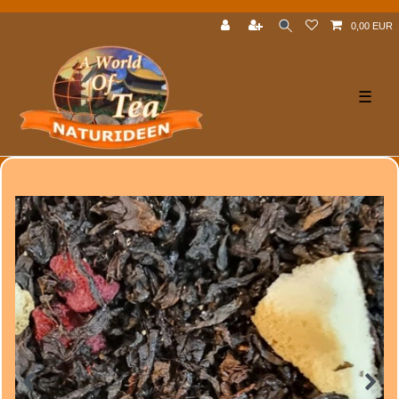
0,00 EUR
☰