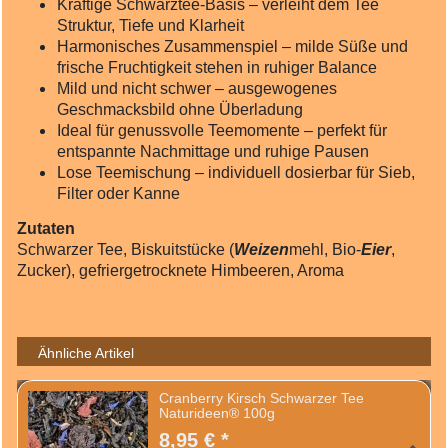
Kräftige Schwarztee‑Basis – verleiht dem Tee
Struktur, Tiefe und Klarheit
Harmonisches Zusammenspiel – milde Süße und
frische Fruchtigkeit stehen in ruhiger Balance
Mild und nicht schwer – ausgewogenes
Geschmacksbild ohne Überladung
Ideal für genussvolle Teemomente – perfekt für
entspannte Nachmittage und ruhige Pausen
Lose Teemischung – individuell dosierbar für Sieb,
Filter oder Kanne
Zutaten
Schwarzer Tee, Biskuitstücke (
Weizen
mehl, Bio‑
Eier
,
Zucker), gefriergetrocknete Himbeeren, Aroma
Ähnliche Artikel
Cranberry Kirsch Schwarzer Tee
Naturideen® 100g
8,95 € *