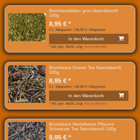
Brombeerblätter grün Naturideen®
100g
8,95 € *
0.1
Kilogramm
| 89,50 € / Kilogramm
In den Warenkorb
*
inkl. ges. MwSt.
zzgl.
Versandkosten
Brombeere Grüner Tee Naturideen®
100g
8,95 € *
0.1
Kilogramm
| 89,50 € / Kilogramm
In den Warenkorb
*
inkl. ges. MwSt.
zzgl.
Versandkosten
Brombeere Heidelbeere Pflaume
Schwarzer Tee Naturideen® 100g
8,95 € *