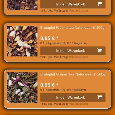
In den Warenkorb
*
inkl. ges. MwSt.
zzgl.
Versandkosten
Bratapfel Früchtetee Naturideen® 100g
8,95 € *
0.1
Kilogramm
| 89,50 € / Kilogramm
In den Warenkorb
*
inkl. ges. MwSt.
zzgl.
Versandkosten
Bratapfel Grüner Tee Naturideen® 100g
8,95 € *
0.1
Kilogramm
| 89,50 € / Kilogramm
In den Warenkorb
*
inkl. ges. MwSt.
zzgl.
Versandkosten