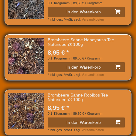
0.1
Kilogramm
| 89,50 € / Kilogramm
In den Warenkorb
*
inkl. ges. MwSt.
zzgl.
Versandkosten
Brombeere Sahne Honeybush Tee
Naturideen® 100g
8,95 € *
0.1
Kilogramm
| 89,50 € / Kilogramm
In den Warenkorb
*
inkl. ges. MwSt.
zzgl.
Versandkosten
Brombeere Sahne Rooibos Tee
Naturideen® 100g
8,95 € *
0.1
Kilogramm
| 89,50 € / Kilogramm
In den Warenkorb
*
inkl. ges. MwSt.
zzgl.
Versandkosten