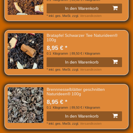
In den Warenkorb
*
inkl. ges. MwSt.
zzgl.
Versandkosten
Bratapfel Schwarzer Tee Naturideen®
100g
8,95 € *
0.1
Kilogramm
| 89,50 € / Kilogramm
In den Warenkorb
*
inkl. ges. MwSt.
zzgl.
Versandkosten
Brennnesselblätter geschnitten
Naturideen® 100g
8,95 € *
0.1
Kilogramm
| 89,50 € / Kilogramm
In den Warenkorb
*
inkl. ges. MwSt.
zzgl.
Versandkosten