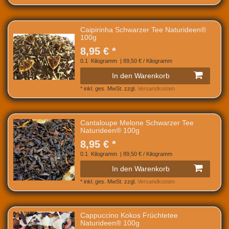
Caipirinha Schwarzer Tee Naturideen®
100g
8,95 € *
0.1
Kilogramm
| 89,50 € / Kilogramm
In den Warenkorb
*
inkl. ges. MwSt.
zzgl.
Versandkosten
Cantaloupe Melone Schwarzer Tee
Naturideen® 100g
8,95 € *
0.1
Kilogramm
| 89,50 € / Kilogramm
In den Warenkorb
*
inkl. ges. MwSt.
zzgl.
Versandkosten
Cappuccino Kokos Früchtetee
Naturideen® 100g