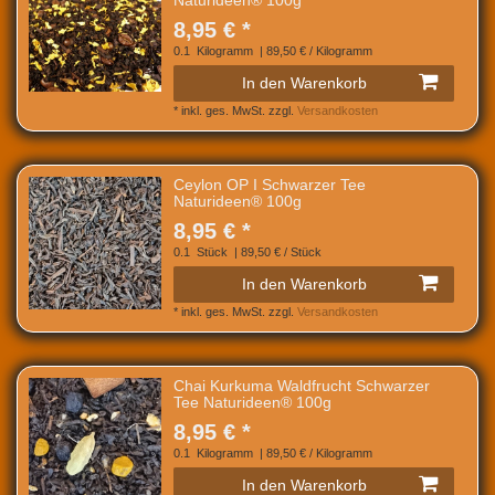
Naturideen® 100g
8,95 € *
0.1
Kilogramm
| 89,50 € / Kilogramm
In den Warenkorb
*
inkl. ges. MwSt.
zzgl.
Versandkosten
Ceylon OP I Schwarzer Tee
Naturideen® 100g
8,95 € *
0.1
Stück
| 89,50 € / Stück
In den Warenkorb
*
inkl. ges. MwSt.
zzgl.
Versandkosten
Chai Kurkuma Waldfrucht Schwarzer
Tee Naturideen® 100g
8,95 € *
0.1
Kilogramm
| 89,50 € / Kilogramm
In den Warenkorb