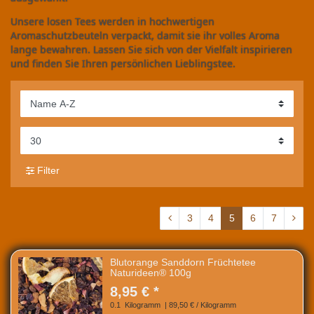
Unsere losen Tees werden in hochwertigen
Aromaschutzbeuteln verpackt, damit sie ihr volles Aroma
lange bewahren. Lassen Sie sich von der Vielfalt inspirieren
und finden Sie Ihren persönlichen Lieblingstee.
Filter
3
4
5
6
7
Blutorange Sanddorn Früchtetee
Naturideen® 100g
8,95 € *
0.1
Kilogramm
| 89,50 € / Kilogramm