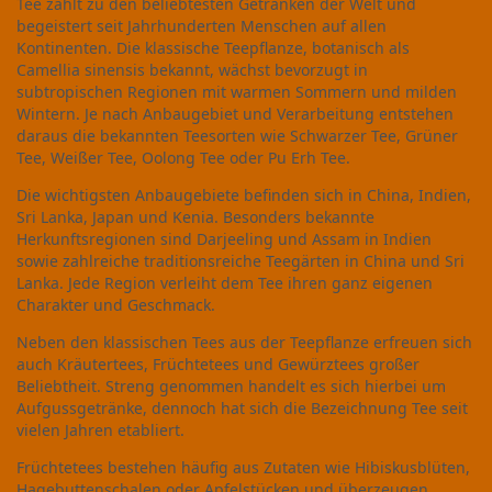
Tee zählt zu den beliebtesten Getränken der Welt und
begeistert seit Jahrhunderten Menschen auf allen
Kontinenten. Die klassische Teepflanze, botanisch als
Camellia sinensis bekannt, wächst bevorzugt in
subtropischen Regionen mit warmen Sommern und milden
Wintern. Je nach Anbaugebiet und Verarbeitung entstehen
daraus die bekannten Teesorten wie Schwarzer Tee, Grüner
Tee, Weißer Tee, Oolong Tee oder Pu Erh Tee.
Die wichtigsten Anbaugebiete befinden sich in China, Indien,
Sri Lanka, Japan und Kenia. Besonders bekannte
Herkunftsregionen sind Darjeeling und Assam in Indien
sowie zahlreiche traditionsreiche Teegärten in China und Sri
Lanka. Jede Region verleiht dem Tee ihren ganz eigenen
Charakter und Geschmack.
Neben den klassischen Tees aus der Teepflanze erfreuen sich
auch Kräutertees, Früchtetees und Gewürztees großer
Beliebtheit. Streng genommen handelt es sich hierbei um
Aufgussgetränke, dennoch hat sich die Bezeichnung Tee seit
vielen Jahren etabliert.
Früchtetees bestehen häufig aus Zutaten wie Hibiskusblüten,
Hagebuttenschalen oder Apfelstücken und überzeugen