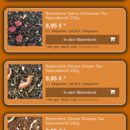
Brombeere Sahne Schwarzer Tee
Naturideen® 100g
8,95 € *
0.1
Kilogramm
| 89,50 € / Kilogramm
In den Warenkorb
*
inkl. ges. MwSt.
zzgl.
Versandkosten
Buttermilch Zitrone Grüner Tee
Naturideen® 100g
8,95 € *
0.1
Kilogramm
| 89,50 € / Kilogramm
In den Warenkorb
*
inkl. ges. MwSt.
zzgl.
Versandkosten
Buttermilch Zitrone Rooibos Tee
Naturideen® 100g