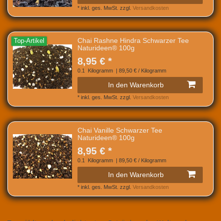
*
inkl. ges. MwSt.
zzgl.
Versandkosten
Chai Rashne Hindra Schwarzer Tee
Top-Artikel
Naturideen® 100g
8,95 € *
0.1
Kilogramm
| 89,50 € / Kilogramm
In den Warenkorb
*
inkl. ges. MwSt.
zzgl.
Versandkosten
Chai Vanille Schwarzer Tee
Naturideen® 100g
8,95 € *
0.1
Kilogramm
| 89,50 € / Kilogramm
In den Warenkorb
*
inkl. ges. MwSt.
zzgl.
Versandkosten