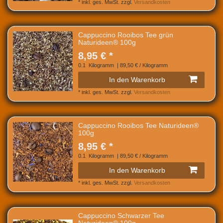
*
inkl. ges. MwSt.
zzgl.
Versandkosten
Cappuccino Rooibos Tee grün
Naturideen® 100g
8,95 € *
0.1
Kilogramm
| 89,50 € / Kilogramm
In den Warenkorb
*
inkl. ges. MwSt.
zzgl.
Versandkosten
Cappuccino Rooibos Tee Naturideen®
100g
8,95 € *
0.1
Kilogramm
| 89,50 € / Kilogramm
In den Warenkorb
*
inkl. ges. MwSt.
zzgl.
Versandkosten
Cappuccino Schwarzer Tee