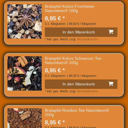
Bratapfel Kokos Früchtetee
Naturideen® 100g
8,95 € *
0.1
Kilogramm
| 89,50 € / Kilogramm
In den Warenkorb
*
inkl. ges. MwSt.
zzgl.
Versandkosten
Bratapfel Kokos Schwarzer Tee
Naturideen® 100g
8,95 € *
0.1
Kilogramm
| 89,50 € / Kilogramm
In den Warenkorb
*
inkl. ges. MwSt.
zzgl.
Versandkosten
Bratapfel Rooibos Tee Naturideen®
100g
8,95 € *
0.1
Kilogramm
| 89,50 € / Kilogramm