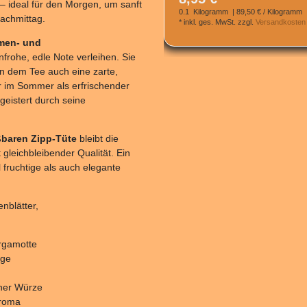
 – ideal für den Morgen, um sanft
0.1
Kilogramm
| 89,50 € / Kilogramm
achmittag.
*
inkl. ges. MwSt.
zzgl.
Versandkosten
men- und
nfrohe, edle Note verleihen. Sie
en dem Tee auch eine zarte,
 im Sommer als erfrischender
geistert durch seine
ßbaren Zipp-Tüte
bleibt die
gleichbleibender Qualität. Ein
fruchtige als auch elegante
nblätter,
ergamotte
age
iner Würze
Aroma