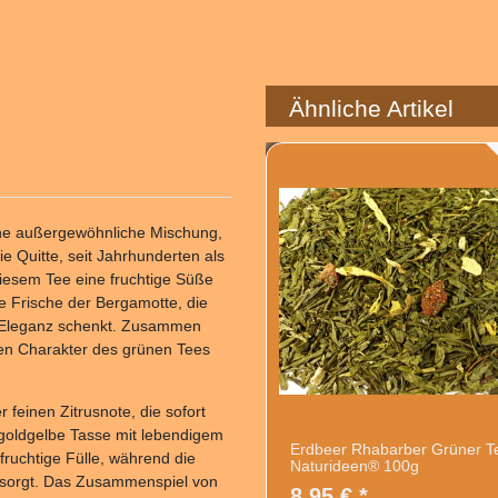
Ähnliche Artikel
ine außergewöhnliche Mischung,
 Quitte, seit Jahrhunderten als
diesem Tee eine fruchtige Süße
ige Frische der Bergamotte, die
e Eleganz schenkt. Zusammen
ten Charakter des grünen Tees
r feinen Zitrusnote, die sofort
, goldgelbe Tasse mit lebendigem
Erdbeer Rhabarber Grüner T
fruchtige Fülle, während die
Naturideen® 100g
a sorgt. Das Zusammenspiel von
8,95 € *