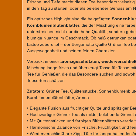
Frische und Tiefe macht diesen Tee besonders vielseitig
in den Tag zu starten, oder als belebender Genuss am N
Ein optisches Highlight sind die beigefügten
Sonnenblu
Kornblumenblütenblätter
, die der Mischung eine farbe
unterstreichen nicht nur die hohe Qualität, sondern geb
blumige Nuance im Geschmack. Ob heiß getrunken oder
Eistee zubereitet – der Bergamotte Quitte Grüner Tee be
Ausgewogenheit und seinen feinen Charakter.
Verpackt in einer
aromageschützten, wiederverschlie
Mischung lange frisch und überzeugt Tasse für Tasse mit 
Tee für Genießer, die das Besondere suchen und sowohl 
Teesorten schätzen.
Zutaten:
Grüner Tee, Quittenstücke, Sonnenblumenblüte
Kornblumenblütenblätter, Aroma
• Elegante Fusion aus fruchtiger Quitte und spritziger B
• Hochwertiger Grüner Tee als milde, belebende Grundl
• Mit Quittenstücken und farbigen Blütenblättern veredelt
• Harmonische Balance von Frische, Fruchtigkeit und fe
• Wiederverschließbare Zipp-Tüte für langanhaltendes 