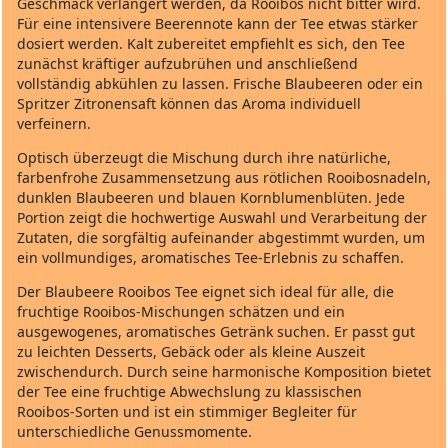
Geschmack verlängert werden, da Rooibos nicht bitter wird.
Für eine intensivere Beerennote kann der Tee etwas stärker
dosiert werden. Kalt zubereitet empfiehlt es sich, den Tee
zunächst kräftiger aufzubrühen und anschließend
vollständig abkühlen zu lassen. Frische Blaubeeren oder ein
Spritzer Zitronensaft können das Aroma individuell
verfeinern.
Optisch überzeugt die Mischung durch ihre natürliche,
farbenfrohe Zusammensetzung aus rötlichen Rooibosnadeln,
dunklen Blaubeeren und blauen Kornblumenblüten. Jede
Portion zeigt die hochwertige Auswahl und Verarbeitung der
Zutaten, die sorgfältig aufeinander abgestimmt wurden, um
ein vollmundiges, aromatisches Tee-Erlebnis zu schaffen.
Der Blaubeere Rooibos Tee eignet sich ideal für alle, die
fruchtige Rooibos‑Mischungen schätzen und ein
ausgewogenes, aromatisches Getränk suchen. Er passt gut
zu leichten Desserts, Gebäck oder als kleine Auszeit
zwischendurch. Durch seine harmonische Komposition bietet
der Tee eine fruchtige Abwechslung zu klassischen
Rooibos‑Sorten und ist ein stimmiger Begleiter für
unterschiedliche Genussmomente.