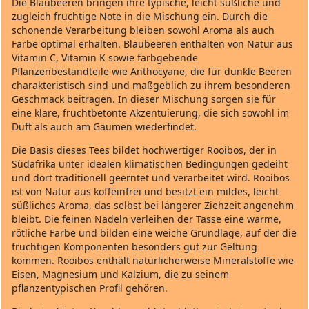
Die Blaubeeren bringen ihre typische, leicht süßliche und
zugleich fruchtige Note in die Mischung ein. Durch die
schonende Verarbeitung bleiben sowohl Aroma als auch
Farbe optimal erhalten. Blaubeeren enthalten von Natur aus
Vitamin C, Vitamin K sowie farbgebende
Pflanzenbestandteile wie Anthocyane, die für dunkle Beeren
charakteristisch sind und maßgeblich zu ihrem besonderen
Geschmack beitragen. In dieser Mischung sorgen sie für
eine klare, fruchtbetonte Akzentuierung, die sich sowohl im
Duft als auch am Gaumen wiederfindet.
Die Basis dieses Tees bildet hochwertiger Rooibos, der in
Südafrika unter idealen klimatischen Bedingungen gedeiht
und dort traditionell geerntet und verarbeitet wird. Rooibos
ist von Natur aus koffeinfrei und besitzt ein mildes, leicht
süßliches Aroma, das selbst bei längerer Ziehzeit angenehm
bleibt. Die feinen Nadeln verleihen der Tasse eine warme,
rötliche Farbe und bilden eine weiche Grundlage, auf der die
fruchtigen Komponenten besonders gut zur Geltung
kommen. Rooibos enthält natürlicherweise Mineralstoffe wie
Eisen, Magnesium und Kalzium, die zu seinem
pflanzentypischen Profil gehören.