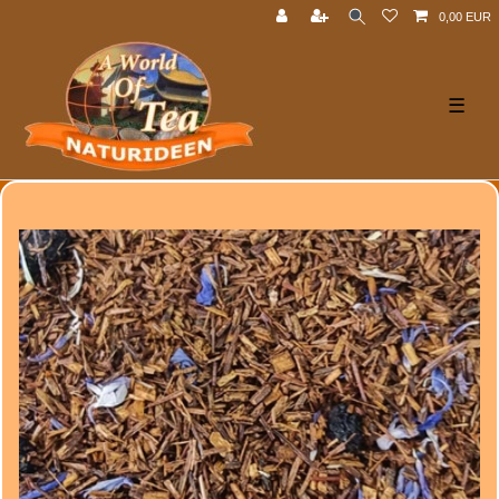
0,00 EUR
☰