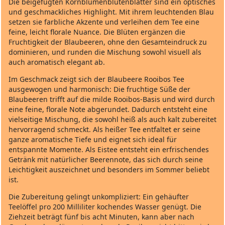
Die beigefügten Kornblumenblütenblätter sind ein optisches
und geschmackliches Highlight. Mit ihrem leuchtenden Blau
setzen sie farbliche Akzente und verleihen dem Tee eine
feine, leicht florale Nuance. Die Blüten ergänzen die
Fruchtigkeit der Blaubeeren, ohne den Gesamteindruck zu
dominieren, und runden die Mischung sowohl visuell als
auch aromatisch elegant ab.
Im Geschmack zeigt sich der Blaubeere Rooibos Tee
ausgewogen und harmonisch: Die fruchtige Süße der
Blaubeeren trifft auf die milde Rooibos‑Basis und wird durch
eine feine, florale Note abgerundet. Dadurch entsteht eine
vielseitige Mischung, die sowohl heiß als auch kalt zubereitet
hervorragend schmeckt. Als heißer Tee entfaltet er seine
ganze aromatische Tiefe und eignet sich ideal für
entspannte Momente. Als Eistee entsteht ein erfrischendes
Getränk mit natürlicher Beerennote, das sich durch seine
Leichtigkeit auszeichnet und besonders im Sommer beliebt
ist.
Die Zubereitung gelingt unkompliziert: Ein gehäufter
Teelöffel pro 200 Milliliter kochendes Wasser genügt. Die
Ziehzeit beträgt fünf bis acht Minuten, kann aber nach