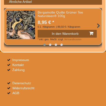
Ähnliche Artikel
Bergamotte Quitte Grüner Tee
Naturideen® 100g
8,95 € *
0.1
Kilogramm
| 89,50 € / Kilogramm
In den Warenkorb
*
inkl. ges. MwSt.
zzgl.
Versandkosten
Impressum
Kontakt
Zahlung
Datenschutz
Widerrufsrecht
AGB