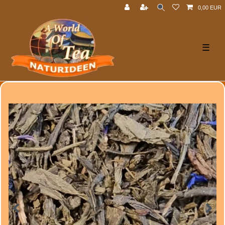
0,00 EUR
☰