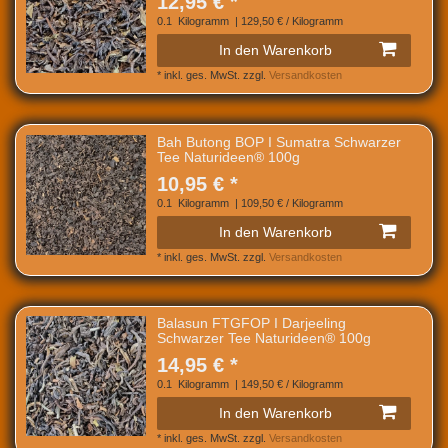
12,95 € *
0.1
Kilogramm
| 129,50 € / Kilogramm
In den Warenkorb
*
inkl. ges. MwSt.
zzgl.
Versandkosten
Bah Butong BOP I Sumatra Schwarzer
Tee Naturideen® 100g
10,95 € *
0.1
Kilogramm
| 109,50 € / Kilogramm
In den Warenkorb
*
inkl. ges. MwSt.
zzgl.
Versandkosten
Balasun FTGFOP I Darjeeling
Schwarzer Tee Naturideen® 100g
14,95 € *
0.1
Kilogramm
| 149,50 € / Kilogramm
In den Warenkorb
*
inkl. ges. MwSt.
zzgl.
Versandkosten