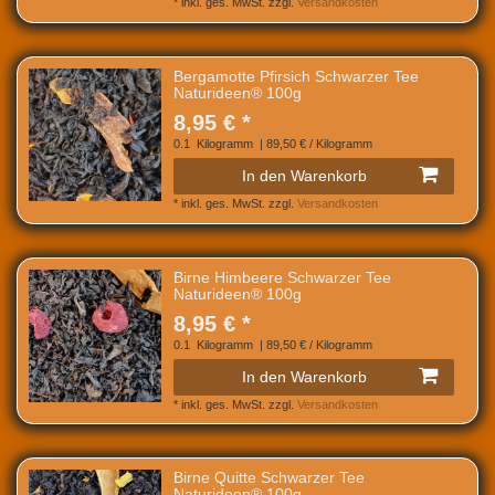
*
inkl. ges. MwSt.
zzgl.
Versandkosten
Bergamotte Pfirsich Schwarzer Tee
Naturideen® 100g
8,95 € *
0.1
Kilogramm
| 89,50 € / Kilogramm
In den Warenkorb
*
inkl. ges. MwSt.
zzgl.
Versandkosten
Birne Himbeere Schwarzer Tee
Naturideen® 100g
8,95 € *
0.1
Kilogramm
| 89,50 € / Kilogramm
In den Warenkorb
*
inkl. ges. MwSt.
zzgl.
Versandkosten
Birne Quitte Schwarzer Tee
Naturideen® 100g