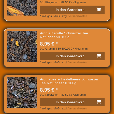
0.1
Kilogramm
| 89,50 € / Kilogramm
In den Warenkorb
*
inkl. ges. MwSt.
zzgl.
Versandkosten
Aronia Karotte Schwarzer Tee
Naturideen® 100g
8,95 € *
0.1
Gramm
| 89.500,00 € / Kilogramm
In den Warenkorb
*
inkl. ges. MwSt.
zzgl.
Versandkosten
Aroniabeere Heidelbeere Schwarzer
Tee Naturideen® 100g
8,95 € *
0.1
Kilogramm
| 89,50 € / Kilogramm
In den Warenkorb
*
inkl. ges. MwSt.
zzgl.
Versandkosten