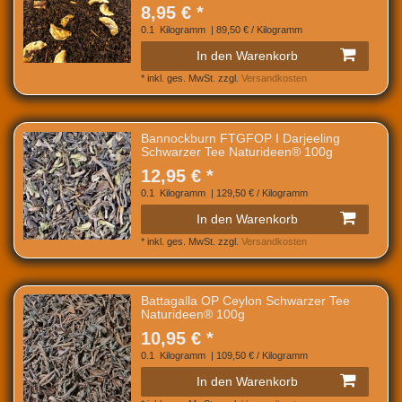
8,95 € *
0.1
Kilogramm
| 89,50 € / Kilogramm
In den Warenkorb
*
inkl. ges. MwSt.
zzgl.
Versandkosten
Bannockburn FTGFOP I Darjeeling
Schwarzer Tee Naturideen® 100g
12,95 € *
0.1
Kilogramm
| 129,50 € / Kilogramm
In den Warenkorb
*
inkl. ges. MwSt.
zzgl.
Versandkosten
Battagalla OP Ceylon Schwarzer Tee
Naturideen® 100g
10,95 € *
0.1
Kilogramm
| 109,50 € / Kilogramm
In den Warenkorb