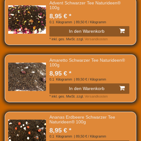
Advent Schwarzer Tee Naturideen®
100g
8,95 € *
0.1
Kilogramm
| 89,50 € / Kilogramm
In den Warenkorb
*
inkl. ges. MwSt.
zzgl.
Versandkosten
Amaretto Schwarzer Tee Naturideen®
100g
8,95 € *
0.1
Kilogramm
| 89,50 € / Kilogramm
In den Warenkorb
*
inkl. ges. MwSt.
zzgl.
Versandkosten
Ananas Erdbeere Schwarzer Tee
Naturideen® 100g
8,95 € *
0.1
Kilogramm
| 89,50 € / Kilogramm