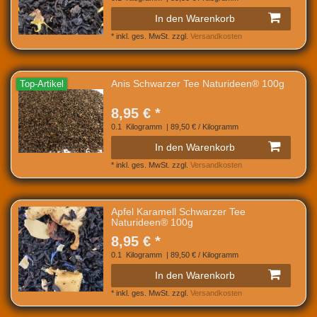
In den Warenkorb
*
inkl. ges. MwSt.
zzgl.
Versandkosten
Anis Schwarzer Tee Naturideen® 100g
Top-Artikel
8,95 € *
0.1
Kilogramm
| 89,50 € / Kilogramm
In den Warenkorb
*
inkl. ges. MwSt.
zzgl.
Versandkosten
Apfel Karamell Schwarzer Tee
Naturideen® 100g
8,95 € *
0.1
Kilogramm
| 89,50 € / Kilogramm
In den Warenkorb
*
inkl. ges. MwSt.
zzgl.
Versandkosten