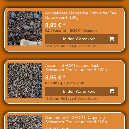
Aroniabeere Mandarine Schwarzer Tee
Naturideen® 100g
8,95 € *
0.1
Kilogramm
| 89,50 € / Kilogramm
In den Warenkorb
*
inkl. ges. MwSt.
zzgl.
Versandkosten
Assam TGFOP I second flush
Schwarzer Tee Naturideen® 100g
8,95 € *
0.1
Stück
| 89,50 € / Stück
In den Warenkorb
*
inkl. ges. MwSt.
zzgl.
Versandkosten
Badamtam FTGFOP I Darjeeling
Schwarzer Tee Naturideen® 100g