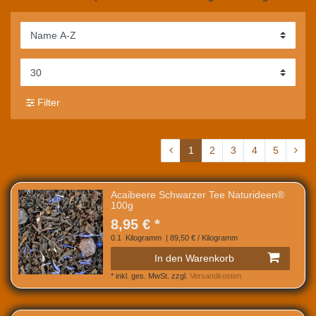
Filter
1
2
3
4
5
Acaibeere Schwarzer Tee Naturideen®
100g
8,95 € *
0.1
Kilogramm
| 89,50 € / Kilogramm
In den Warenkorb
*
inkl. ges. MwSt.
zzgl.
Versandkosten