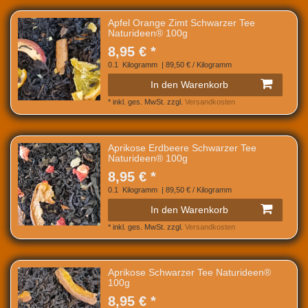
Apfel Orange Zimt Schwarzer Tee
Naturideen® 100g
8,95 € *
0.1
Kilogramm
| 89,50 € / Kilogramm
In den Warenkorb
*
inkl. ges. MwSt.
zzgl.
Versandkosten
Aprikose Erdbeere Schwarzer Tee
Naturideen® 100g
8,95 € *
0.1
Kilogramm
| 89,50 € / Kilogramm
In den Warenkorb
*
inkl. ges. MwSt.
zzgl.
Versandkosten
Aprikose Schwarzer Tee Naturideen®
100g
8,95 € *