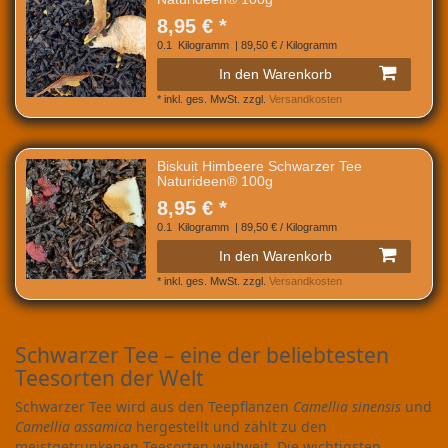
8,95 € *
0.1
Kilogramm
| 89,50 € / Kilogramm
In den Warenkorb
*
inkl. ges. MwSt.
zzgl.
Versandkosten
Biskuit Himbeere Schwarzer Tee
Naturideen® 100g
8,95 € *
0.1
Kilogramm
| 89,50 € / Kilogramm
In den Warenkorb
*
inkl. ges. MwSt.
zzgl.
Versandkosten
Schwarzer Tee – eine der beliebtesten
Teesorten der Welt
Schwarzer Tee wird aus den Teepflanzen
Camellia sinensis
und
Camellia assamica
hergestellt und zählt zu den
meistgetrunkenen Teesorten weltweit. Die wichtigsten