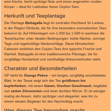
eine frische, leicht spritzige Note und einen angenehm runden
Körper – ideal für Liebhaber feiner Ceylon-Tees.
Herkunft und Teeplantage
Die Plantage
Battagalla
liegt im zentralen Hochland Sri Lankas,
in der Region Dimbula, die für ihre besonders aromatischen Tees
bekannt ist. Auf Höhenlagen von 1.000 bis 1.500 m wachsen die
Teesträucher unter idealen Bedingungen: kühle Nächte, sonnige
Tage und regelmäßige Niederschläge. Diese klimatischen
Faktoren verleihen den Ceylon-Tees ihre typische Frische und
Klarheit. Battagalla ist eine traditionsreiche Plantage, die für
sorgfältige Handarbeit und nachhaltige Anbaumethoden steht.
Charakter und Besonderheiten
OP steht für
Orange Pekoe
– ein langes, sorgfältig verarbeitetes
Blatt. In der Tasse zeigt sich der Tee
goldbraun bis
kupferfarben
, mit einem
klaren, frischen Geschmack
, begleitet
von
zarten Zitrusnoten
und einer leichten Würze. Er ist weniger
malzig als Assam, dafür spritziger und eleganter, was ihn zu
einem idealen Begleiter für den Nachmittag macht.
Was diesen Tee besonders macht