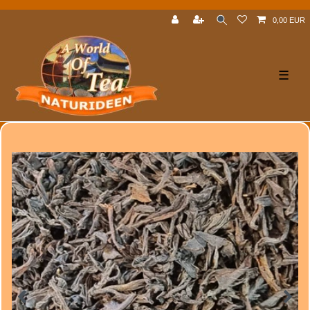
0,00 EUR
☰