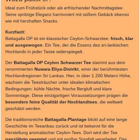
Ideal zum Frühstück oder als erfrischender Nachmittagstee.
Seine spritzige Eleganz harmoniert mit süßem Gebäck ebenso
wie mit herzhaften Snacks.
Kurzfazit:
Battagalla OP ist ein klassischer Ceylon-Schwarztee:
frisch, klar
und ausgewogen
. Ein Tee, der die Essenz des sri-lankischen
Hochlands in jeder Tasse widerspiegelt.
Der
Battagalla OP Ceylon Schwarzer Tee
stammt aus dem
renommierten
Nuwara Eliya-Distrikt
, einer der berühmtesten
Hochlandregionen Sri Lankas. Hier, in über 1.200 Metern Höhe,
wachsen die Teesträucher unter idealen klimatischen
Bedingungen: kühle Nächte, frische Bergluft und klare
Sonnentage. Diese einzigartigen Voraussetzungen prägen die
besonders feine Qualität der Hochlandtees
, die weltweit
geschätzt werden.
Die traditionsreiche
Battagalla-Plantage
blickt auf eine lange
Geschichte im Teeanbau zurück und ist bekannt für die
Herstellung aromatischer Ceylon-Tees. Dort wird der Tee
ganzjährig geerntet
und mit großer Sorgfalt verarbeitet. Das