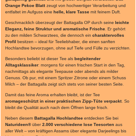
Orange Pekoe Blatt
zeugt von hochwertiger Verarbeitung und
entfaltet im Aufguss eine
helle, klare Tasse
mit feinem Duft.
Geschmacklich überzeugt der Battagalla OP durch seine
leichte
Eleganz, feine Struktur und aromatische Frische
. Er gehört
zu den milden Schwarztees, die dennoch ein
charaktervolles
Profil
besitzen – ideal für Teeliebhaber, die einen sanften
Hochlandtee bevorzugen, ohne auf Tiefe und Fülle zu verzichten.
Besonders beliebt ist dieser Tee als
begleitender
Alltagsklassiker
: morgens für einen frischen Start in den Tag,
nachmittags als elegante Teepause oder abends als milder
Genuss. Ob pur, mit einem Spritzer Zitrone oder einem Schuss
Milch – der Battagalla zeigt sich stets von seiner besten Seite.
Damit das feine Aroma erhalten bleibt, ist der Tee
aromageschützt in einer praktischen Zipp-Tüte verpackt
. So
bleibt die Qualität auch nach dem Öffnen lange frisch.
Neben diesem
Battagalla Hochlandtee
entdecken Sie bei
Naturideen®
über
2.000 verschiedene lose Teesorten
aus
aller Welt – von kräftigen Assams über elegante Darjeelings bis