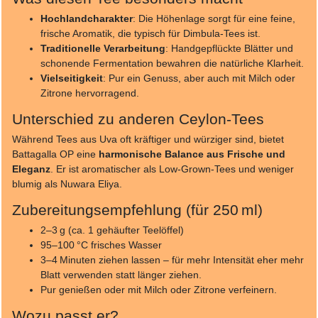
Hochlandcharakter
: Die Höhenlage sorgt für eine feine,
frische Aromatik, die typisch für Dimbula-Tees ist.
Traditionelle Verarbeitung
: Handgepflückte Blätter und
schonende Fermentation bewahren die natürliche Klarheit.
Vielseitigkeit
: Pur ein Genuss, aber auch mit Milch oder
Zitrone hervorragend.
Unterschied zu anderen Ceylon-Tees
Während Tees aus Uva oft kräftiger und würziger sind, bietet
Battagalla OP eine
harmonische Balance aus Frische und
Eleganz
. Er ist aromatischer als Low-Grown-Tees und weniger
blumig als Nuwara Eliya.
Zubereitungsempfehlung (für 250 ml)
2–3 g (ca. 1 gehäufter Teelöffel)
95–100 °C frisches Wasser
3–4 Minuten ziehen lassen – für mehr Intensität eher mehr
Blatt verwenden statt länger ziehen.
Pur genießen oder mit Milch oder Zitrone verfeinern.
Wozu passt er?