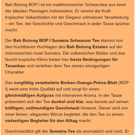
Bah Butong BOP I ist ein traditionsreicher Schwarztee aus einer
der ältesten Plantagen Indonesiens. Er vereint die Kraft
tropischer Vulkanböden mit der Eleganz orthodoxer Verarbeitung
– ein Tee, der Geschichte und Geschmack in jeder Tasse spürbar
macht.
Der
Bah Butong BOP I Sumatra Schwarzer Tee
stammt von
den fruchtbaren Hochlagen des
Bah Butong Estates
auf der
indonesischen Insel Sumatra. Die vulkanischen Böden und das
feucht-tropische Klima bieten hier
beste Bedingungen für
Teeanbau
und verleihen dem Tee seinen einzigartigen
Charakter.
Das
sorgfältig verarbeitete Broken-Orange-Pekoe-Blatt
(BOP
I) weist eine hohe Qualität auf und sorgt für einen
gleichmäßigen Aufguss
mit intensivem Aroma. In der Tasse
präsentiert sich der Tee
dunkel und klar
, was bereits auf seinen
kräftigen, vollmundigen Geschmack
hinweist. Dieser wird von
einer feinen, eleganten Würze begleitet, die den Tee zu einem
vielseitigen Begleiter für den Alltag
macht.
Geschmacklich gilt der
Sumatra-Tee
als aromatisch und rund. Er