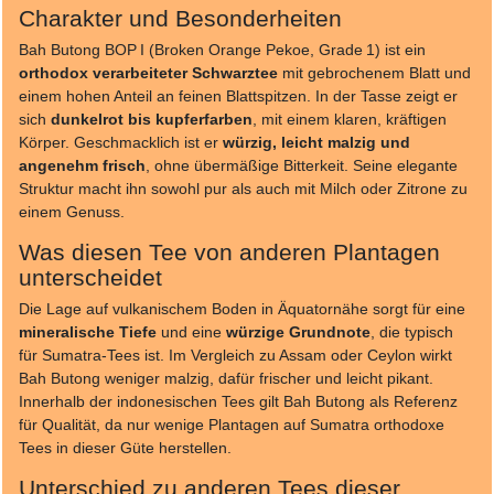
Charakter und Besonderheiten
Bah Butong BOP I (Broken Orange Pekoe, Grade 1) ist ein
orthodox verarbeiteter Schwarztee
mit gebrochenem Blatt und
einem hohen Anteil an feinen Blattspitzen. In der Tasse zeigt er
sich
dunkelrot bis kupferfarben
, mit einem klaren, kräftigen
Körper. Geschmacklich ist er
würzig, leicht malzig und
angenehm frisch
, ohne übermäßige Bitterkeit. Seine elegante
Struktur macht ihn sowohl pur als auch mit Milch oder Zitrone zu
einem Genuss.
Was diesen Tee von anderen Plantagen
unterscheidet
Die Lage auf vulkanischem Boden in Äquatornähe sorgt für eine
mineralische Tiefe
und eine
würzige Grundnote
, die typisch
für Sumatra-Tees ist. Im Vergleich zu Assam oder Ceylon wirkt
Bah Butong weniger malzig, dafür frischer und leicht pikant.
Innerhalb der indonesischen Tees gilt Bah Butong als Referenz
für Qualität, da nur wenige Plantagen auf Sumatra orthodoxe
Tees in dieser Güte herstellen.
Unterschied zu anderen Tees dieser