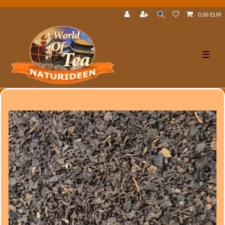
0,00 EUR
☰