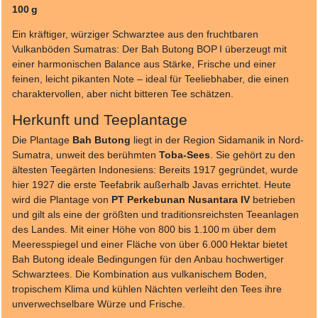
100 g
Ein kräftiger, würziger Schwarztee aus den fruchtbaren
Vulkanböden Sumatras: Der Bah Butong BOP I überzeugt mit
einer harmonischen Balance aus Stärke, Frische und einer
feinen, leicht pikanten Note – ideal für Teeliebhaber, die einen
charaktervollen, aber nicht bitteren Tee schätzen.
Herkunft und Teeplantage
Die Plantage
Bah Butong
liegt in der Region Sidamanik in Nord-
Sumatra, unweit des berühmten
Toba-Sees
. Sie gehört zu den
ältesten Teegärten Indonesiens: Bereits 1917 gegründet, wurde
hier 1927 die erste Teefabrik außerhalb Javas errichtet. Heute
wird die Plantage von
PT Perkebunan Nusantara IV
betrieben
und gilt als eine der größten und traditionsreichsten Teeanlagen
des Landes. Mit einer Höhe von 800 bis 1.100 m über dem
Meeresspiegel und einer Fläche von über 6.000 Hektar bietet
Bah Butong ideale Bedingungen für den Anbau hochwertiger
Schwarztees. Die Kombination aus vulkanischem Boden,
tropischem Klima und kühlen Nächten verleiht den Tees ihre
unverwechselbare Würze und Frische.