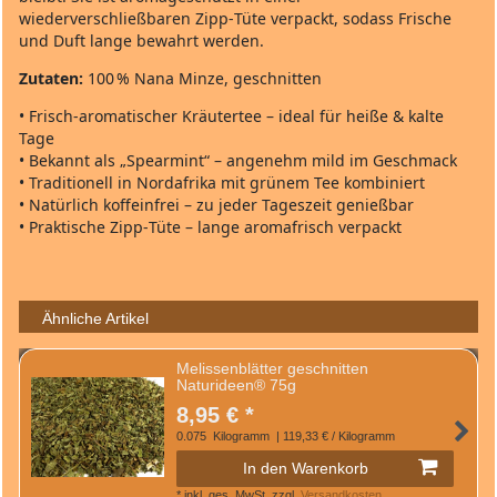
wiederverschließbaren Zipp‑Tüte verpackt, sodass Frische
und Duft lange bewahrt werden.
Zutaten:
100 % Nana Minze, geschnitten
• Frisch‑aromatischer Kräutertee – ideal für heiße & kalte
Tage
• Bekannt als „Spearmint“ – angenehm mild im Geschmack
• Traditionell in Nordafrika mit grünem Tee kombiniert
• Natürlich koffeinfrei – zu jeder Tageszeit genießbar
• Praktische Zipp‑Tüte – lange aromafrisch verpackt
Ähnliche Artikel
Melissenblätter geschnitten
Naturideen® 75g
8,95 € *
0.075
Kilogramm
| 119,33 € / Kilogramm
In den Warenkorb
*
inkl. ges. MwSt.
zzgl.
Versandkosten