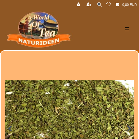
0,00 EUR
☰