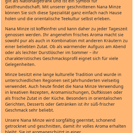
gilt als Nationalgetränk und ist ein Symbol für
Gastfreundschaft. Mit unserer geschnittenen Nana Minze
können Sie sich diese Spezialität ganz einfach nach Hause
holen und die orientalische Teekultur selbst erleben.
Nana Minze ist koffeinfrei und kann daher zu jeder Tageszeit
genossen werden. Ihr angenehm frisches Aroma macht sie
sowohl pur als auch in Kombination mit anderen Kräutern zu
einer beliebten Zutat. Ob als wärmender Aufguss am Abend
oder als leichter Durstlöscher im Sommer – ihr
charakteristisches Geschmacksprofil eignet sich für viele
Gelegenheiten.
Minze besitzt eine lange kulturelle Tradition und wurde in
unterschiedlichen Regionen seit Jahrhunderten vielseitig
verwendet. Auch heute findet die Nana Minze Verwendung
in kreativen Rezepten, Aromamischungen, Duftkissen oder
als frische Zutat in der Küche. Besonders in orientalischen
Gerichten, Desserts oder Getränken ist ihr süß‑frischer
Geschmack sehr beliebt.
Unsere Nana Minze wird sorgfältig geerntet, schonend
getrocknet und geschnitten, damit ihr volles Aroma erhalten
bleibt. Sie ist aromageschützt in einer