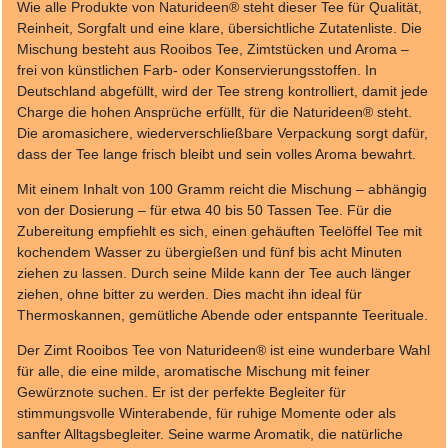
Wie alle Produkte von Naturideen® steht dieser Tee für Qualität,
Reinheit, Sorgfalt und eine klare, übersichtliche Zutatenliste. Die
Mischung besteht aus Rooibos Tee, Zimtstücken und Aroma –
frei von künstlichen Farb‑ oder Konservierungsstoffen. In
Deutschland abgefüllt, wird der Tee streng kontrolliert, damit jede
Charge die hohen Ansprüche erfüllt, für die Naturideen® steht.
Die aromasichere, wiederverschließbare Verpackung sorgt dafür,
dass der Tee lange frisch bleibt und sein volles Aroma bewahrt.
Mit einem Inhalt von 100 Gramm reicht die Mischung – abhängig
von der Dosierung – für etwa 40 bis 50 Tassen Tee. Für die
Zubereitung empfiehlt es sich, einen gehäuften Teelöffel Tee mit
kochendem Wasser zu übergießen und fünf bis acht Minuten
ziehen zu lassen. Durch seine Milde kann der Tee auch länger
ziehen, ohne bitter zu werden. Dies macht ihn ideal für
Thermoskannen, gemütliche Abende oder entspannte Teerituale.
Der Zimt Rooibos Tee von Naturideen® ist eine wunderbare Wahl
für alle, die eine milde, aromatische Mischung mit feiner
Gewürznote suchen. Er ist der perfekte Begleiter für
stimmungsvolle Winterabende, für ruhige Momente oder als
sanfter Alltagsbegleiter. Seine warme Aromatik, die natürliche