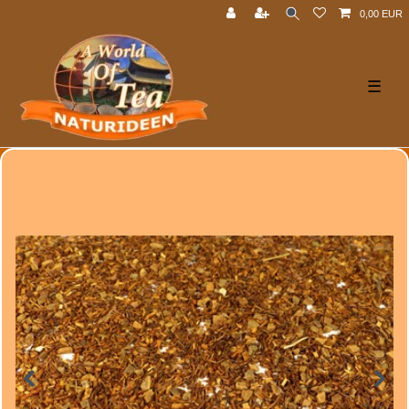
0,00 EUR
☰