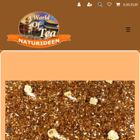
0,00 EUR
☰