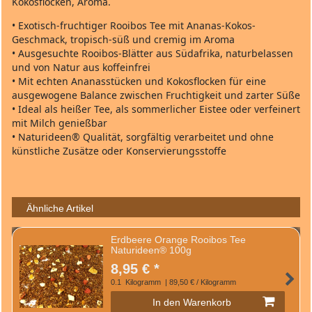
Kokosflocken, Aroma.
• Exotisch-fruchtiger Rooibos Tee mit Ananas-Kokos-
Geschmack, tropisch-süß und cremig im Aroma
• Ausgesuchte Rooibos-Blätter aus Südafrika, naturbelassen
und von Natur aus koffeinfrei
• Mit echten Ananasstücken und Kokosflocken für eine
ausgewogene Balance zwischen Fruchtigkeit und zarter Süße
• Ideal als heißer Tee, als sommerlicher Eistee oder verfeinert
mit Milch genießbar
• Naturideen® Qualität, sorgfältig verarbeitet und ohne
künstliche Zusätze oder Konservierungsstoffe
Ähnliche Artikel
Erdbeere Orange Rooibos Tee
Naturideen® 100g
8,95 € *
0.1
Kilogramm
| 89,50 € / Kilogramm
In den Warenkorb