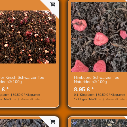
er Kirsch Schwarzer Tee
Himbeere Schwarzer Tee
ideen® 100g
Naturideen® 100g
 € *
8,95 € *
ogramm
| 89,50 € / Kilogramm
0.1
Kilogramm
| 89,50 € / Kilogramm
ges. MwSt.
zzgl.
Versandkosten
*
inkl. ges. MwSt.
zzgl.
Versandkosten