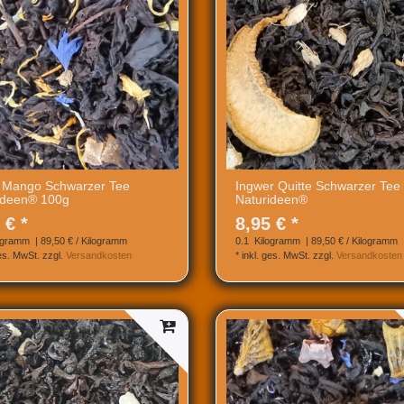
 Mango Schwarzer Tee
Ingwer Quitte Schwarzer Tee
ideen® 100g
Naturideen®
 € *
8,95 € *
ogramm
| 89,50 € / Kilogramm
0.1
Kilogramm
| 89,50 € / Kilogramm
ges. MwSt.
zzgl.
Versandkosten
*
inkl. ges. MwSt.
zzgl.
Versandkosten