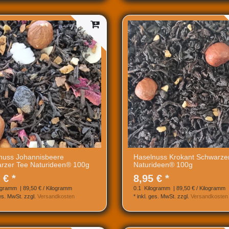
nuss Johannisbeere
Haselnuss Krokant Schwarze
rzer Tee Naturideen® 100g
Naturideen® 100g
 € *
8,95 € *
ogramm
| 89,50 € / Kilogramm
0.1
Kilogramm
| 89,50 € / Kilogramm
ges. MwSt.
zzgl.
Versandkosten
*
inkl. ges. MwSt.
zzgl.
Versandkosten