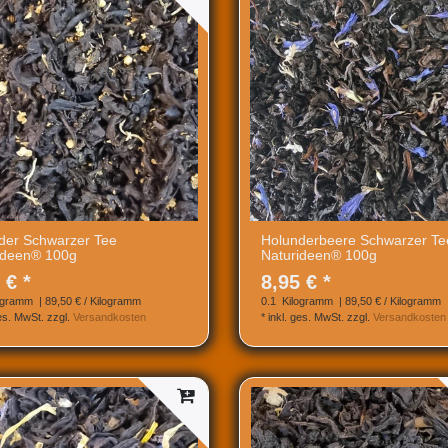
der Schwarzer Tee
Holunderbeere Schwarzer Te
ideen® 100g
Naturideen® 100g
 € *
8,95 € *
ogramm
| 89,50 € / Kilogramm
0.1
Kilogramm
| 89,50 € / Kilogramm
ges. MwSt.
zzgl.
Versandkosten
*
inkl. ges. MwSt.
zzgl.
Versandkosten