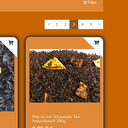
Filter
1
2
3
4
5
Fire on Ice Schwarzer Tee
Naturideen® 100g