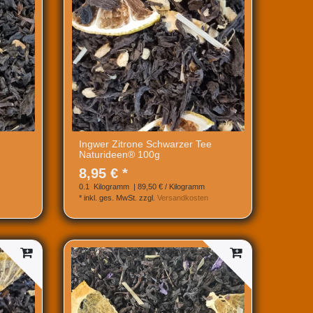
Ingwer Zitrone Schwarzer Tee
Naturideen® 100g
8,95 € *
0.1
Kilogramm
| 89,50 € / Kilogramm
*
inkl. ges. MwSt.
zzgl.
Versandkosten