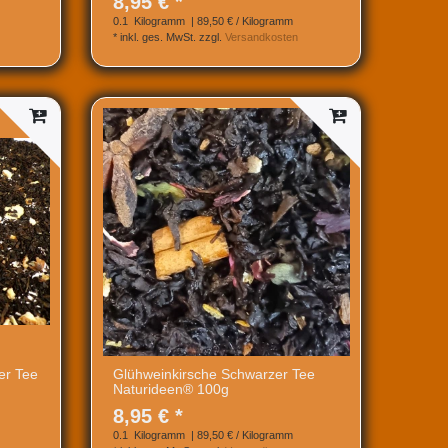
8,95 € *
0.1
Kilogramm
| 89,50 € / Kilogramm
*
inkl. ges. MwSt.
zzgl.
Versandkosten
er Tee
Glühweinkirsche Schwarzer Tee
Naturideen® 100g
8,95 € *
0.1
Kilogramm
| 89,50 € / Kilogramm