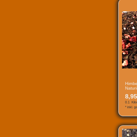
Himbe
Natur
8,95
0.1
Kil
*
inkl. 