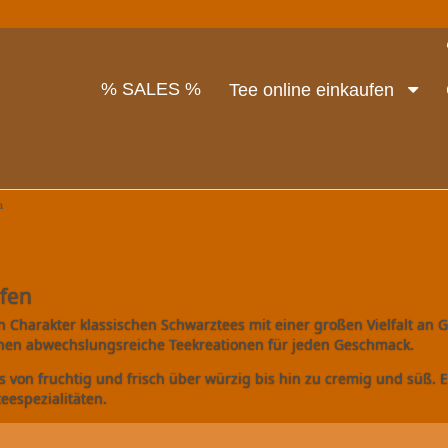
% SALES %
Tee online einkaufen
a
ufen
Charakter klassischen Schwarztees mit einer großen Vielfalt an 
hen abwechslungsreiche Teekreationen für jeden Geschmack.
s von fruchtig und frisch über würzig bis hin zu cremig und süß.
eespezialitäten.