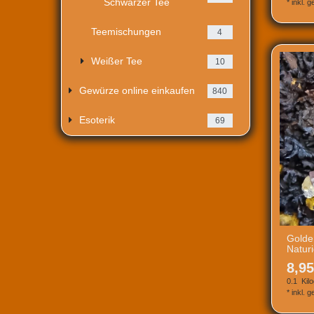
Schwarzer Tee
*
inkl. 
Teemischungen
4
Weißer Tee
10
Gewürze online einkaufen
840
Esoterik
69
Golde
Natur
8,95
0.1
Kil
*
inkl. 