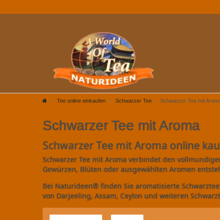
Tee online einkaufen
Schwarzer Tee
Schwarzer Tee mit Arom
Schwarzer Tee mit Aroma
Schwarzer Tee mit Aroma online ka
Schwarzer Tee mit Aroma verbindet den vollmundigen 
Gewürzen, Blüten oder ausgewählten Aromen entste
Bei Naturideen® finden Sie aromatisierte Schwarztee
von Darjeeling, Assam, Ceylon und weiteren Schwarzt