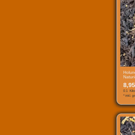
Holun
Natur
8,95
0.1
Kil
*
inkl. 