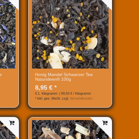
e
Honig Mandel Schwarzer Tee
Naturideen® 100g
8,95 € *
0.1
Kilogramm
| 89,50 € / Kilogramm
*
inkl. ges. MwSt.
zzgl.
Versandkosten