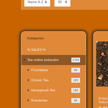
Kategorien
% SALES %
Tee online einkaufen
1792
Früchtetee
88
Grüner Tee
185
Honeybush Tee
180
Erdbe
Kräutertee
86
Natur