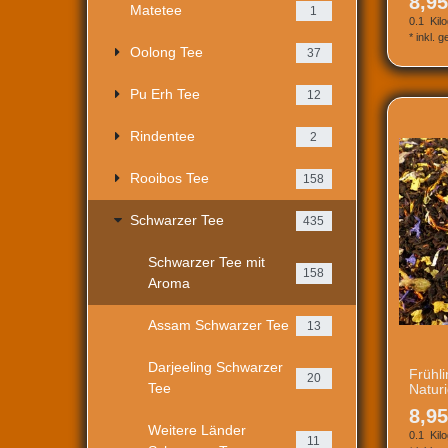
8,95
Matetee
1
0.1
Kil
*
inkl. 
Oolong Tee
37
Pu Erh Tee
12
Rindentee
2
Rooibos Tee
158
Schwarzer Tee
435
Schwarzer Tee mit
158
Aroma
Assam Schwarzer Tee
13
Darjeeling Schwarzer
Frühl
20
Tee
Natur
8,95
Weitere Länder
0.1
Kil
11