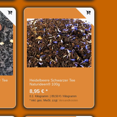
r Tee
Heidelbeere Schwarzer Tee
Naturideen® 100g
8,95 € *
0.1
Kilogramm
| 89,50 € / Kilogramm
*
inkl. ges. MwSt.
zzgl.
Versandkosten