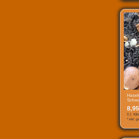
Hasel
Schwa
8,95
0.1
Kil
*
inkl. 