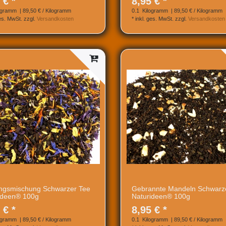
 € *
8,95 € *
ogramm
| 89,50 € / Kilogramm
0.1
Kilogramm
| 89,50 € / Kilogramm
ges. MwSt.
zzgl.
Versandkosten
*
inkl. ges. MwSt.
zzgl.
Versandkosten
ingsmischung Schwarzer Tee
Gebrannte Mandeln Schwarz
ideen® 100g
Naturideen® 100g
 € *
8,95 € *
ogramm
| 89,50 € / Kilogramm
0.1
Kilogramm
| 89,50 € / Kilogramm