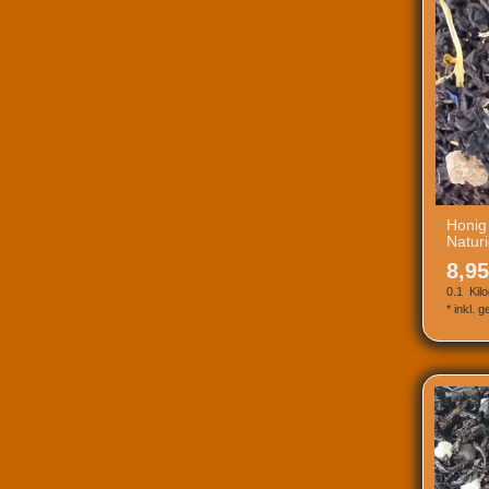
Honig
Natur
8,95
0.1
Kil
*
inkl. 