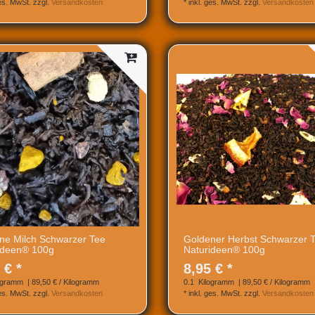
ges. MwSt.
zzgl.
Versandkosten
*
inkl. ges. MwSt.
zzgl.
Versandkosten
ne Milch Schwarzer Tee
Goldener Herbst Schwarzer 
ideen® 100g
Naturideen® 100g
 € *
8,95 € *
ogramm
| 89,50 € / Kilogramm
0.1
Kilogramm
| 89,50 € / Kilogramm
ges. MwSt.
zzgl.
Versandkosten
*
inkl. ges. MwSt.
zzgl.
Versandkosten