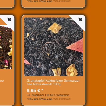
*
inkl. ges. MwSt.
zzgl.
Versandkosten
Tee
Granatapfel Kaktusfeige Schwarzer
Tee Naturideen® 100g
8,95 € *
0.1
Kilogramm
| 89,50 € / Kilogramm
*
inkl. ges. MwSt.
zzgl.
Versandkosten