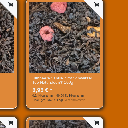
Himbeere Vanille Zimt Schwarzer
Tee Naturideen® 100g
8,95 € *
0.1
Kilogramm
| 89,50 € / Kilogramm
*
inkl. ges. MwSt.
zzgl.
Versandkosten