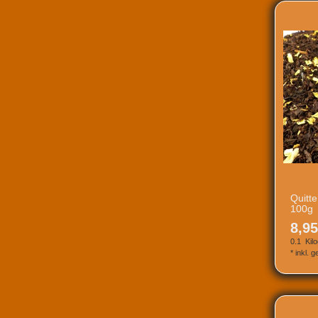
Quitt
100g
8,95
0.1
Kil
*
inkl. 