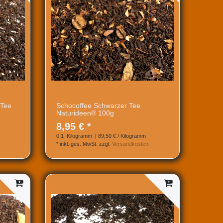
 Tee
Schocoffee Schwarzer Tee
Naturideen® 100g
8,95 € *
0.1
Kilogramm
| 89,50 € / Kilogramm
*
inkl. ges. MwSt.
zzgl.
Versandkosten