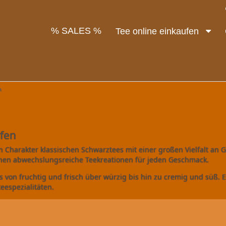
% SALES %
Tee online einkaufen
a
ufen
Charakter klassischen Schwarztees mit einer großen Vielfalt an 
hen abwechslungsreiche Teekreationen für jeden Geschmack.
s von fruchtig und frisch über würzig bis hin zu cremig und süß.
eespezialitäten.