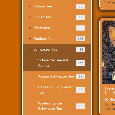
*
inkl. 
Oolong Tee
35
Pu Erh Tee
12
Rindentee
2
Rooibos Tee
158
Schwarzer Tee
433
Schwarzer Tee mit
157
Aroma
Assam Schwarzer Tee
13
Darjeeling Schwarzer
Pfirs
20
Tee
Natur
8,95
Weitere Länder
0.1
Kil
11
Schwarzer Tee
*
inkl. 