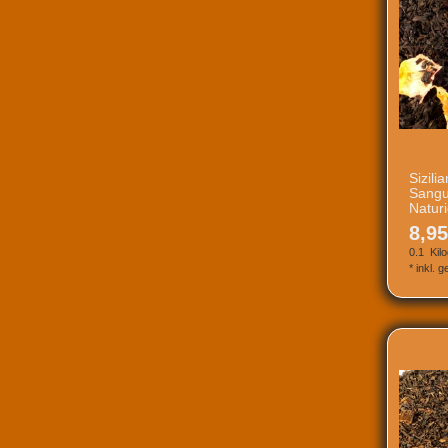
Sizili
Sangu
Natur
8,95
0.1
Kil
*
inkl. 