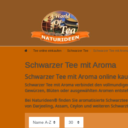
Tee online einkaufen
Schwarzer Tee
Schwarzer Tee mit Arom
Schwarzer Tee mit Aroma
Schwarzer Tee mit Aroma online ka
Schwarzer Tee mit Aroma verbindet den vollmundigen 
Gewürzen, Blüten oder ausgewählten Aromen entste
Bei Naturideen® finden Sie aromatisierte Schwarztee
von Darjeeling, Assam, Ceylon und weiteren Schwarzt