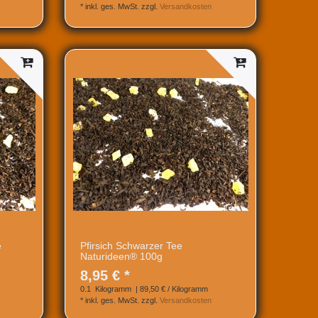
*
inkl. ges. MwSt.
zzgl.
Versandkosten
e
Pfirsich Schwarzer Tee
Naturideen® 100g
8,95 € *
0.1
Kilogramm
| 89,50 € / Kilogramm
*
inkl. ges. MwSt.
zzgl.
Versandkosten