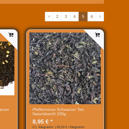
2
3
4
5
6
arzer
Pfefferminze Schwarzer Tee
Naturideen® 100g
8,95 € *
0.1
Kilogramm
| 89,50 € / Kilogramm