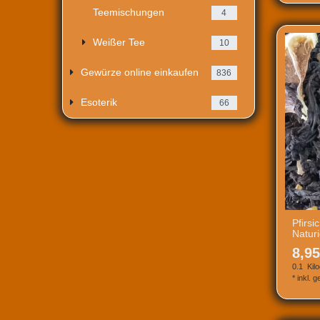
Teemischungen
4
Weißer Tee
10
Gewürze online einkaufen
836
Esoterik
66
Pfirsi
Natur
8,95
0.1
Kil
*
inkl. 