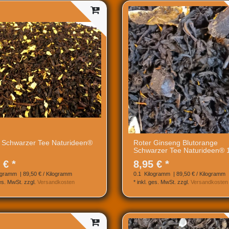
e Schwarzer Tee Naturideen®
Roter Ginseng Blutorange
Schwarzer Tee Naturideen® 
 € *
8,95 € *
ogramm
| 89,50 € / Kilogramm
0.1
Kilogramm
| 89,50 € / Kilogramm
ges. MwSt.
zzgl.
Versandkosten
*
inkl. ges. MwSt.
zzgl.
Versandkosten