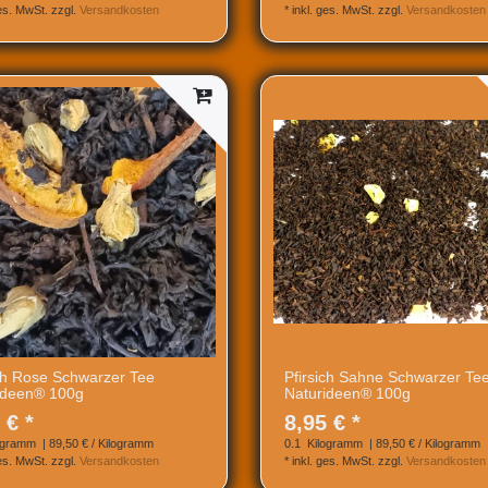
ges. MwSt.
zzgl.
Versandkosten
*
inkl. ges. MwSt.
zzgl.
Versandkosten
ich Rose Schwarzer Tee
Pfirsich Sahne Schwarzer Te
ideen® 100g
Naturideen® 100g
 € *
8,95 € *
ogramm
| 89,50 € / Kilogramm
0.1
Kilogramm
| 89,50 € / Kilogramm
ges. MwSt.
zzgl.
Versandkosten
*
inkl. ges. MwSt.
zzgl.
Versandkosten