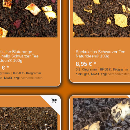
anische Blutorange
Spekulatius Schwarzer Tee
inello Schwarzer Tee
Naturideen® 100g
ideen® 100g
8,95 € *
 € *
0.1
Kilogramm
| 89,50 € / Kilogramm
ogramm
| 89,50 € / Kilogramm
*
inkl. ges. MwSt.
zzgl.
Versandkosten
ges. MwSt.
zzgl.
Versandkosten