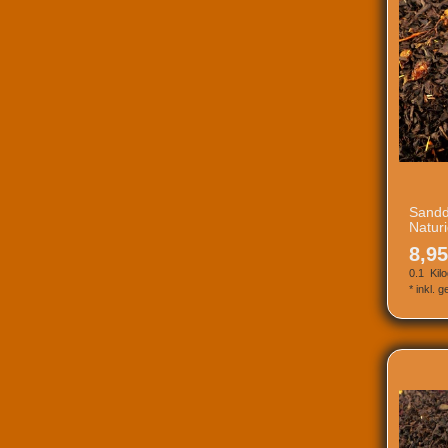
Sandd
Natur
8,95
0.1
Kil
*
inkl. 