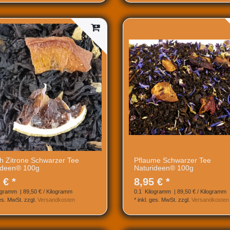
ch Zitrone Schwarzer Tee
Pflaume Schwarzer Tee
ideen® 100g
Naturideen® 100g
 € *
8,95 € *
ogramm
| 89,50 € / Kilogramm
0.1
Kilogramm
| 89,50 € / Kilogramm
ges. MwSt.
zzgl.
Versandkosten
*
inkl. ges. MwSt.
zzgl.
Versandkosten