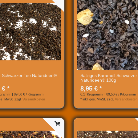
 Schwarzer Tee Naturideen®
Salziges Karamell Schwarzer
Naturideen® 100g
 € *
8,95 € *
ogramm
| 89,50 € / Kilogramm
0.1
Kilogramm
| 89,50 € / Kilogramm
ges. MwSt.
zzgl.
Versandkosten
*
inkl. ges. MwSt.
zzgl.
Versandkosten