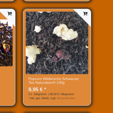
Popcorn Wildkirsche Schwarzer
Tee Naturideen® 100g
8,95 € *
0.1
Kilogramm
| 89,50 € / Kilogramm
*
inkl. ges. MwSt.
zzgl.
Versandkosten