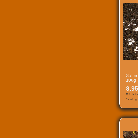
Sahne
100g
8,95
0.1
Kil
*
inkl. 