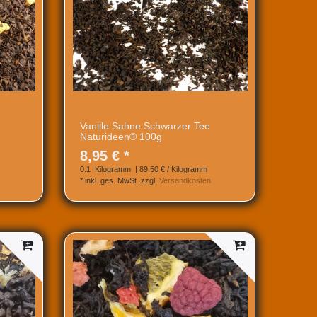
Vanille Sahne Schwarzer Tee
Naturideen® 100g
8,95 € *
0.1
Kilogramm
| 89,50 € / Kilogramm
*
inkl. ges. MwSt.
zzgl.
Versandkosten