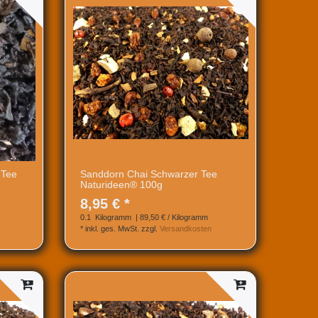
 Tee
Sanddorn Chai Schwarzer Tee
Naturideen® 100g
8,95 € *
0.1
Kilogramm
| 89,50 € / Kilogramm
*
inkl. ges. MwSt.
zzgl.
Versandkosten