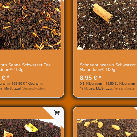
orn Sahne Schwarzer Tee
Schneeprinzessin Schwarzer
ideen® 100g
Naturideen® 100g
 € *
8,95 € *
ogramm
| 89,50 € / Kilogramm
0.1
Kilogramm
| 89,50 € / Kilogramm
ges. MwSt.
zzgl.
Versandkosten
*
inkl. ges. MwSt.
zzgl.
Versandkosten