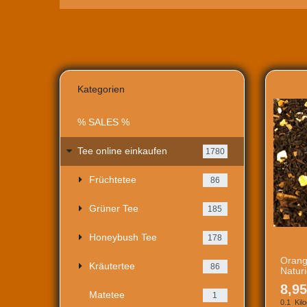
Kategorien
% SALES %
Tee online einkaufen
1780
Früchtetee
86
Grüner Tee
185
Honeybush Tee
178
Orang
Kräutertee
86
Natur
8,95
Matetee
1
0.1
Kil