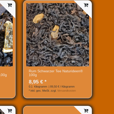
Rum Schwarzer Tee Naturideen®
100g
100g
8,95 € *
0.1
Kilogramm
| 89,50 € / Kilogramm
*
inkl. ges. MwSt.
zzgl.
Versandkosten