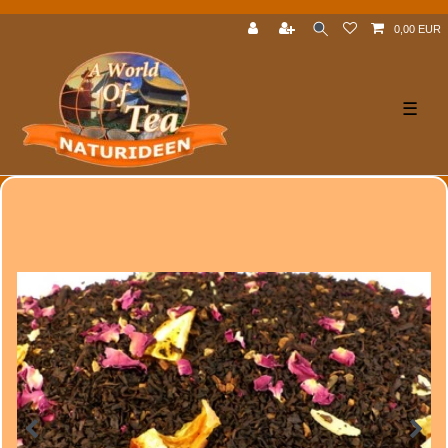
0,00 EUR
☰