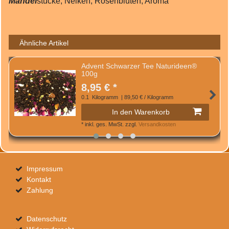
Mandel
stücke, Nelken, Rosenblüten, Aroma
Ähnliche Artikel
Advent Schwarzer Tee Naturideen®
100g
8,95 € *
0.1
Kilogramm
| 89,50 € / Kilogramm
In den Warenkorb
*
inkl. ges. MwSt.
zzgl.
Versandkosten
Impressum
Kontakt
Zahlung
Datenschutz