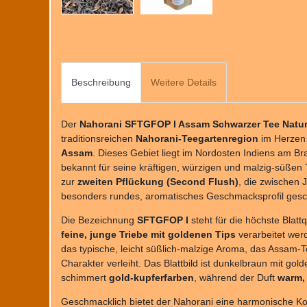
Beschreibung
Weitere Details
Der
Nahorani SFTGFOP I Assam Schwarzer Tee Natu
traditionsreichen
Nahorani-Teegartenregion
im Herzen 
Assam
. Dieses Gebiet liegt im Nordosten Indiens am Br
bekannt für seine kräftigen, würzigen und malzig-süßen
zur
zweiten Pflückung (Second Flush)
, die zwischen J
besonders rundes, aromatisches Geschmacksprofil gesch
Die Bezeichnung
SFTGFOP I
steht für die höchste Blatt
feine, junge Triebe mit goldenen Tips
verarbeitet werd
das typische, leicht süßlich-malzige Aroma, das Assam-
Charakter verleiht. Das Blattbild ist dunkelbraun mit gol
schimmert
gold-kupferfarben
, während der Duft
warm, 
Geschmacklich bietet der Nahorani eine harmonische K