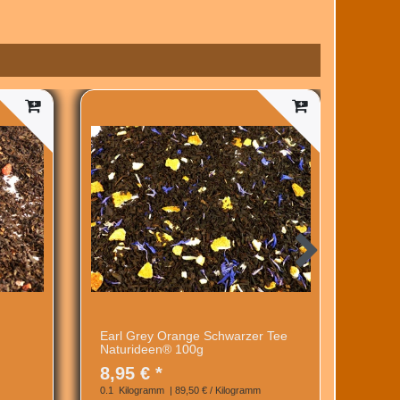
Earl Grey Orange Schwarzer Tee
Vanil
Naturideen® 100g
Natur
8,95 € *
8,95
0.1
Kilogramm
| 89,50 € / Kilogramm
0.1
Kil