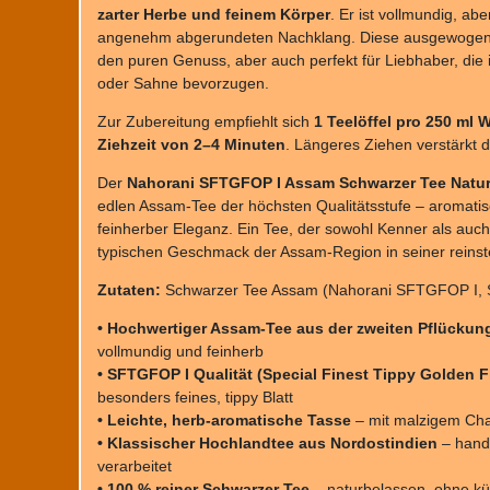
zarter Herbe und feinem Körper
. Er ist vollmundig, abe
angenehm abgerundeten Nachklang. Diese ausgewogene 
den puren Genuss, aber auch perfekt für Liebhaber, die
oder Sahne bevorzugen.
Zur Zubereitung empfiehlt sich
1 Teelöffel pro 250 ml 
Ziehzeit von 2–4 Minuten
. Längeres Ziehen verstärkt d
Der
Nahorani SFTGFOP I Assam Schwarzer Tee Natu
edlen Assam-Tee der höchsten Qualitätsstufe – aromatis
feinherber Eleganz. Ein Tee, der sowohl Kenner als auch
typischen Geschmack der Assam-Region in seiner reinst
Zutaten:
Schwarzer Tee Assam (Nahorani SFTGFOP I, S
• Hochwertiger Assam-Tee aus der zweiten Pflückun
vollmundig und feinherb
• SFTGFOP I Qualität (Special Finest Tippy Golden 
besonders feines, tippy Blatt
• Leichte, herb-aromatische Tasse
– mit malzigem Cha
• Klassischer Hochlandtee aus Nordostindien
– handg
verarbeitet
• 100 % reiner Schwarzer Tee
– naturbelassen, ohne kü