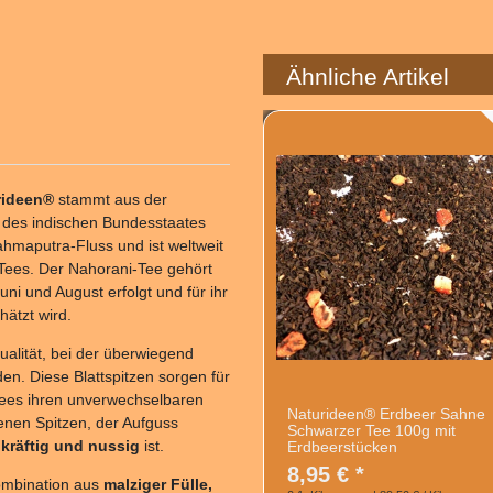
Ähnliche Artikel
rideen®
stammt aus der
des indischen Bundesstaates
ahmaputra-Fluss und ist weltweit
 Tees. Der Nahorani-Tee gehört
uni und August erfolgt und für ihr
ätzt wird.
qualität, bei der überwiegend
en. Diese Blattspitzen sorgen für
Tees ihren unverwechselbaren
Naturideen® Erdbeer Sahne
denen Spitzen, der Aufguss
Schwarzer Tee 100g mit
kräftig und nussig
ist.
Erdbeerstücken
8,95 € *
ombination aus
malziger Fülle,