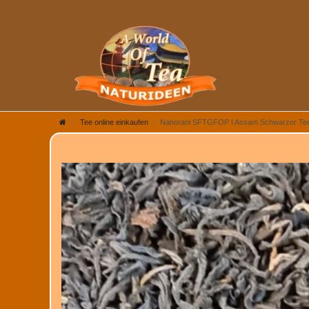
Tee online einkaufen
Nahorani SFTGFOP I Assam Schwarzer Tee