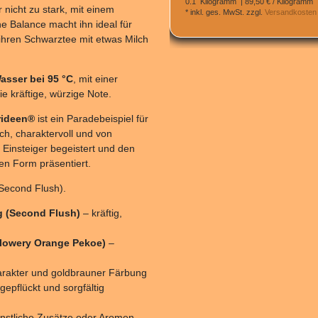
0.1
Kilogramm
| 89,50 € / Kilogramm
r nicht zu stark, mit einem
*
inkl. ges. MwSt.
zzgl.
Versandkosten
Balance macht ihn ideal für
 ihren Schwarztee mit etwas Milch
Wasser bei 95 °C
, mit einer
ie kräftige, würzige Note.
rideen®
ist ein Paradebeispiel für
ch, charaktervoll und von
 Einsteiger begeistert und den
en Form präsentiert.
econd Flush).
g (Second Flush)
– kräftig,
Flowery Orange Pekoe)
–
rakter und goldbrauner Färbung
epflückt und sorgfältig
nstliche Zusätze oder Aromen