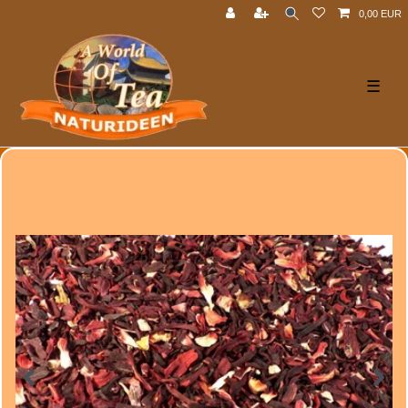
0,00 EUR
☰