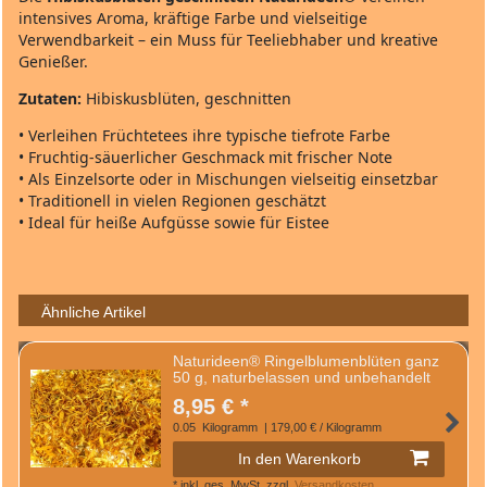
intensives Aroma, kräftige Farbe und vielseitige
Verwendbarkeit – ein Muss für Teeliebhaber und kreative
Genießer.
Zutaten:
Hibiskusblüten, geschnitten
• Verleihen Früchtetees ihre typische tiefrote Farbe
• Fruchtig‑säuerlicher Geschmack mit frischer Note
• Als Einzelsorte oder in Mischungen vielseitig einsetzbar
• Traditionell in vielen Regionen geschätzt
• Ideal für heiße Aufgüsse sowie für Eistee
Ähnliche Artikel
Naturideen® Ringelblumenblüten ganz
50 g, naturbelassen und unbehandelt
8,95 € *
0.05
Kilogramm
| 179,00 € / Kilogramm
In den Warenkorb
*
inkl. ges. MwSt.
zzgl.
Versandkosten