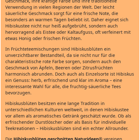
Geschmack, ihre kräftige Farbe und ihre traditionelle
Verwendung in vielen Regionen der Welt. Der leicht
säuerliche Geschmack sorgt für eine frische Note, die
besonders an warmen Tagen beliebt ist. Daher eignet sich
Hibiskustee nicht nur heiß aufgebrüht, sondern auch
hervorragend als Eistee oder Kaltaufguss, oft verfeinert mit
etwas Honig oder frischen Früchten.
In Früchteteemischungen sind Hibiskusblüten ein
unverzichtbarer Bestandteil, da sie nicht nur für die
charakteristische rote Farbe sorgen, sondern auch den
Geschmack von Äpfeln, Beeren oder Zitrusfrüchten
harmonisch abrunden. Doch auch als Einzelsorte ist Hibiskus
ein Genuss: herb, erfrischend und klar im Aroma – eine
interessante Wahl für alle, die fruchtig-säuerliche Tees
bevorzugen.
Hibiskusblüten besitzen eine lange Tradition in
unterschiedlichen Kulturen weltweit, in denen Hibiskustee
vor allem als aromatisches Getränk geschätzt wurde. Ob als
erfrischender Durstlöscher oder als Basis für individuelle
Teekreationen – Hibiskusblüten sind ein echter Allrounder.
Die
Hibiskusblüten geschnitten Naturideen®
vereinen