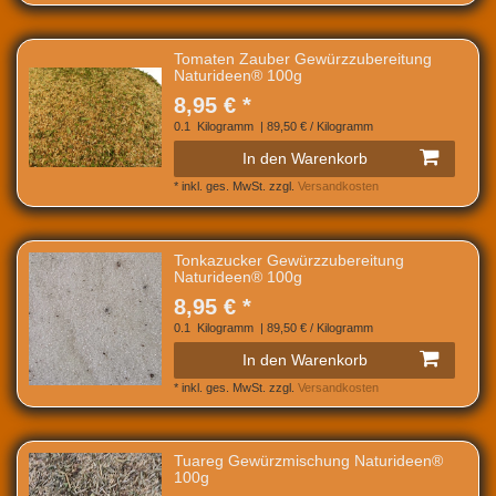
Tomaten Zauber Gewürzzubereitung
Naturideen® 100g
8,95 € *
0.1
Kilogramm
| 89,50 € / Kilogramm
In den Warenkorb
*
inkl. ges. MwSt.
zzgl.
Versandkosten
Tonkazucker Gewürzzubereitung
Naturideen® 100g
8,95 € *
0.1
Kilogramm
| 89,50 € / Kilogramm
In den Warenkorb
*
inkl. ges. MwSt.
zzgl.
Versandkosten
Tuareg Gewürzmischung Naturideen®
100g