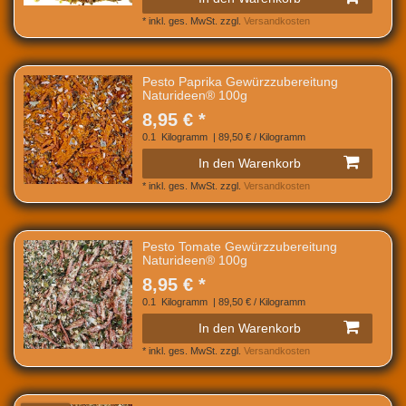
*
inkl. ges. MwSt.
zzgl.
Versandkosten
Pesto Paprika Gewürzzubereitung
Naturideen® 100g
8,95 € *
0.1
Kilogramm
| 89,50 € / Kilogramm
In den Warenkorb
*
inkl. ges. MwSt.
zzgl.
Versandkosten
Pesto Tomate Gewürzzubereitung
Naturideen® 100g
8,95 € *
0.1
Kilogramm
| 89,50 € / Kilogramm
In den Warenkorb
*
inkl. ges. MwSt.
zzgl.
Versandkosten