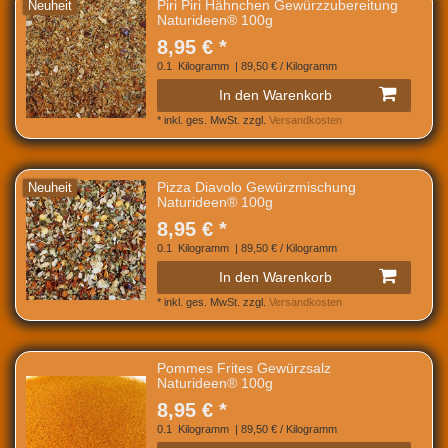
Piri Piri Hähnchen Gewürzzubereitung
Neuheit
Naturideen® 100g
8,95 € *
0.1
Kilogramm
| 89,50 € / Kilogramm
In den Warenkorb
*
inkl. ges. MwSt.
zzgl.
Versandkosten
Pizza Diavolo Gewürzmischung
Neuheit
Naturideen® 100g
8,95 € *
0.1
Kilogramm
| 89,50 € / Kilogramm
In den Warenkorb
*
inkl. ges. MwSt.
zzgl.
Versandkosten
Pommes Frites Gewürzsalz
Naturideen® 100g
8,95 € *
0.1
Kilogramm
| 89,50 € / Kilogramm