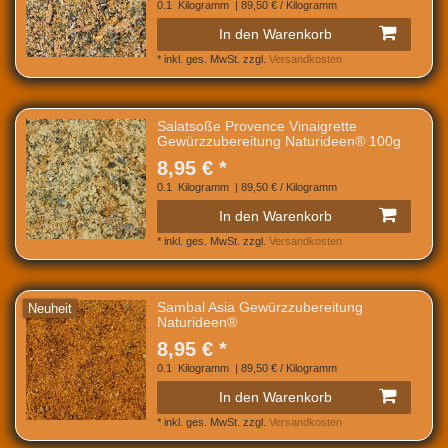
0.1
Kilogramm
| 89,50 € / Kilogramm
In den Warenkorb
*
inkl. ges. MwSt.
zzgl.
Versandkosten
Salatsoße Provence Vinaigrette
Gewürzzubereitung Naturideen® 100g
8,95 € *
0.1
Kilogramm
| 89,50 € / Kilogramm
In den Warenkorb
*
inkl. ges. MwSt.
zzgl.
Versandkosten
Sambal Asia Gewürzzubereitung
Neuheit
Naturideen®
8,95 € *
0.1
Kilogramm
| 89,50 € / Kilogramm
In den Warenkorb
*
inkl. ges. MwSt.
zzgl.
Versandkosten