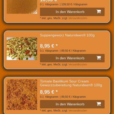
0.1
Kilogramm
| 109,50 € / Kilogramm
In den Warenkorb
*
inkl. ges. MwSt.
zzgl.
Versandkosten
Suppengewürz Naturideen® 100g
8,95 € *
0.1
Kilogramm
| 89,50 € / Kilogramm
In den Warenkorb
*
inkl. ges. MwSt.
zzgl.
Versandkosten
Tomate Basilikum Sour Cream
Gewürzzubereitung Naturideen® 100g
8,95 € *
0.1
Kilogramm
| 89,50 € / Kilogramm
In den Warenkorb
*
inkl. ges. MwSt.
zzgl.
Versandkosten