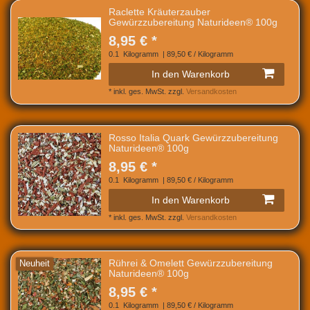
Raclette Kräuterzauber
Gewürzzubereitung Naturideen® 100g
8,95 € *
0.1
Kilogramm
| 89,50 € / Kilogramm
In den Warenkorb
*
inkl. ges. MwSt.
zzgl.
Versandkosten
Rosso Italia Quark Gewürzzubereitung
Naturideen® 100g
8,95 € *
0.1
Kilogramm
| 89,50 € / Kilogramm
In den Warenkorb
*
inkl. ges. MwSt.
zzgl.
Versandkosten
Rührei & Omelett Gewürzzubereitung
Neuheit
Naturideen® 100g
8,95 € *
0.1
Kilogramm
| 89,50 € / Kilogramm