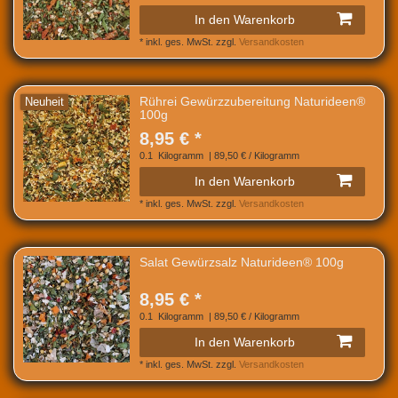
In den Warenkorb
*
inkl. ges. MwSt.
zzgl.
Versandkosten
Rührei Gewürzzubereitung Naturideen®
Neuheit
100g
8,95 € *
0.1
Kilogramm
| 89,50 € / Kilogramm
In den Warenkorb
*
inkl. ges. MwSt.
zzgl.
Versandkosten
Salat Gewürzsalz Naturideen® 100g
8,95 € *
0.1
Kilogramm
| 89,50 € / Kilogramm
In den Warenkorb
*
inkl. ges. MwSt.
zzgl.
Versandkosten