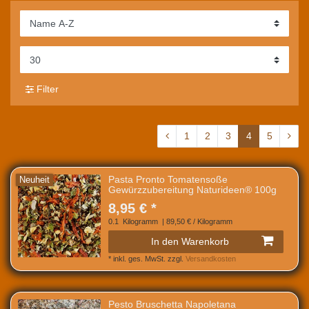
Filter
1
2
3
4
5
Pasta Pronto Tomatensoße
Neuheit
Gewürzzubereitung Naturideen® 100g
8,95 € *
0.1
Kilogramm
| 89,50 € / Kilogramm
In den Warenkorb
*
inkl. ges. MwSt.
zzgl.
Versandkosten
Pesto Bruschetta Napoletana