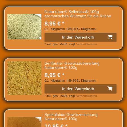
Naturideen® Selleriesalz 100g
aromatisches Würzsalz für die Küche
8,95 € *
0.1
Kilogramm
| 89,50 € / Kilogramm
In den Warenkorb
*
inkl. ges. MwSt.
zzgl.
Versandkosten
Senfbutter Gewürzzubereitung
Naturideen® 100g
8,95 € *
0.1
Kilogramm
| 89,50 € / Kilogramm
In den Warenkorb
*
inkl. ges. MwSt.
zzgl.
Versandkosten
Spekulatius Gewürzmischung
Naturideen® 100g
10,95 € *