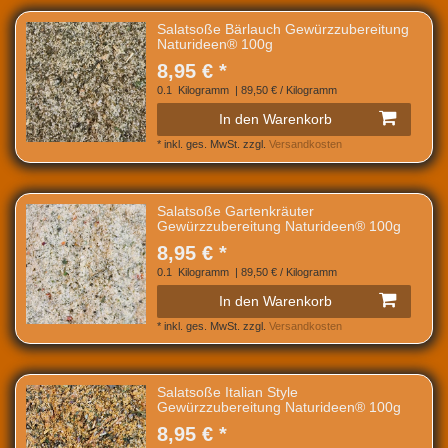
Salatsoße Bärlauch Gewürzzubereitung
Naturideen® 100g
8,95 € *
0.1
Kilogramm
| 89,50 € / Kilogramm
In den Warenkorb
*
inkl. ges. MwSt.
zzgl.
Versandkosten
Salatsoße Gartenkräuter
Gewürzzubereitung Naturideen® 100g
8,95 € *
0.1
Kilogramm
| 89,50 € / Kilogramm
In den Warenkorb
*
inkl. ges. MwSt.
zzgl.
Versandkosten
Salatsoße Italian Style
Gewürzzubereitung Naturideen® 100g
8,95 € *