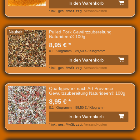
In den Warenkorb
*
inkl. ges. MwSt.
zzgl.
Versandkosten
Pulled Pork Gewürzzubereitung
Neuheit
Naturideen® 100g
8,95 € *
0.1
Kilogramm
| 89,50 € / Kilogramm
In den Warenkorb
*
inkl. ges. MwSt.
zzgl.
Versandkosten
Quarkgewürz nach Art Provence
Gewürzzubereitung Naturideen® 100g
8,95 € *
0.1
Kilogramm
| 89,50 € / Kilogramm
In den Warenkorb
*
inkl. ges. MwSt.
zzgl.
Versandkosten