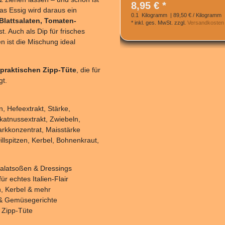
8,95 € *
was Essig wird daraus ein
0.1
Kilogramm
| 89,50 € / Kilogramm
Blattsalaten, Tomaten-
*
inkl. ges. MwSt.
zzgl.
Versandkosten
t. Auch als Dip für frisches
n ist die Mischung ideal
r praktischen Zipp-Tüte
, die für
gt.
 Hefeextrakt, Stärke,
katnussextrakt, Zwiebeln,
arkkonzentrat, Maisstärke
illspitzen, Kerbel, Bohnenkraut,
Salatsoßen & Dressings
ür echtes Italien-Flair
, Kerbel & mehr
i & Gemüsegerichte
 Zipp-Tüte