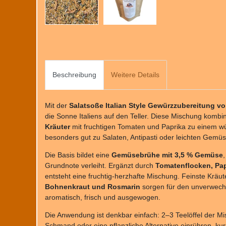
Beschreibung
Weitere Details
Mit der
Salatsoße Italian Style Gewürzzubereitung v
die Sonne Italiens auf den Teller. Diese Mischung kombin
Kräuter
mit fruchtigen Tomaten und Paprika zu einem w
besonders gut zu Salaten, Antipasti oder leichten Gemüs
Die Basis bildet eine
Gemüsebrühe mit 3,5 % Gemüse
Grundnote verleiht. Ergänzt durch
Tomatenflocken, Pap
entsteht eine fruchtig-herzhafte Mischung. Feinste Kräu
Bohnenkraut und Rosmarin
sorgen für den unverwec
aromatisch, frisch und ausgewogen.
Die Anwendung ist denkbar einfach: 2–3 Teelöffel der Mi
Schmand oder eine pflanzliche Alternative einrühren, kur