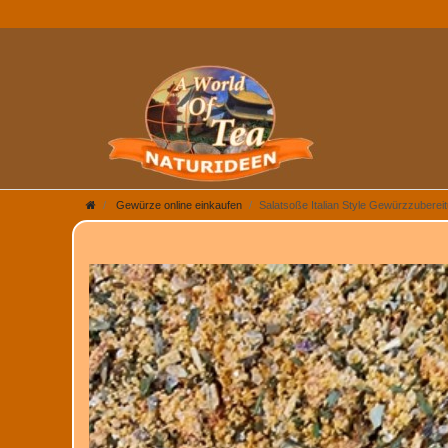
Gewürze online einkaufen
Salatsoße Italian Style Gewürzzubere