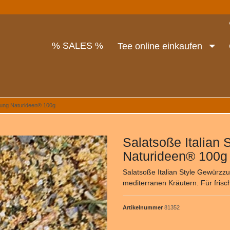
% SALES %
Tee online einkaufen
itung Naturideen® 100g
Salatsoße Italian
Naturideen® 100g
Salatsoße Italian Style Gewürzz
mediterranen Kräutern. Für frisc
Artikelnummer
81352