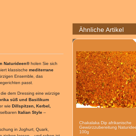
Ähnliche Artikel
on Naturideen®
holen Sie sich
iert klassische
mediterrane
ürzigen Ensemble, das
egerichten passt.
, die dem Dressing eine würzige
rika süß und Basilikum
ter wie
Dillspitzen, Kerbel,
hselbaren
Italian Style
–
Chakalaka Dip afrikanische
Gewürzzubereitung Naturide
schung in Joghurt, Quark,
100g
z ziehen lassen – und schon ist