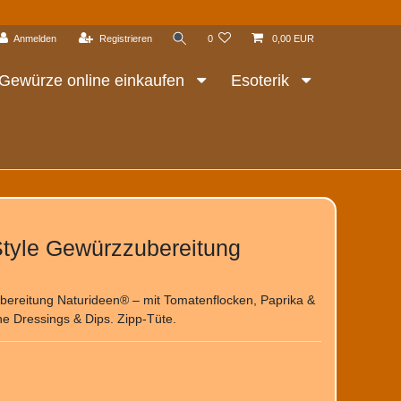
Anmelden
Registrieren
0
0,00 EUR
Gewürze online einkaufen
Esoterik
 Style Gewürzzubereitung
ubereitung Naturideen® – mit Tomatenflocken, Paprika &
he Dressings & Dips. Zipp-Tüte.