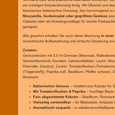
ein cremiges Kräuterdressing fertig. Mit Olivenöl und et
klassisches italienisches Dressing, das hervorragend zu
Mozzarella, Gurkensalat oder gegrilltem Gemüse
pass
Ciabatta oder als Kräutergrundlage für leichte Pastasoße
geeignet.
Wie gewohnt erhalten Sie auch diese Mischung
in eine
aromafrische Aufbewahrung und einfache Dosierung sor
Zutaten:
Gemüsebrühe mit 3,5 % Gemüse (Meersalz, Maltodextrin,
Sonnenblumenöl, Karotten, Liebstockblätter, Lauch, Mus
Petersilie, Gewürz), Zucker, Tomatenflocken (Tomatenm
(Trägerstoff)), Paprika süß, Basilikum, Pfeffer schwarz, D
Rosmarin
Italienischer Genuss
– mediterrane Kräuter für 
Mit Tomatenflocken & Paprika
– fruchtige Basis f
Fein abgestimmte Kräuter
– Basilikum, Rosmarin
Vielseitig verwendbar
– für Blattsalate, Antipast
Aromafrisch verpackt
– in wiederverschließbarer