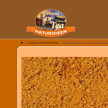
Gewürze online einkaufen
Indischer Feuercurry scharf Gewürzm