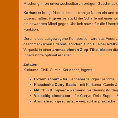
Mischung ihren unverwechselbaren erdigen Geschmack
Koriander
bringt frische, leicht zitronige Noten ein und 
Eigenschaften.
Ingwer
verstärkt die Schärfe mit einer w
ein bewährtes Mittel gegen Übelkeit sowie für die Unte
Funktion.
Durch diese ausgewogene Komposition wird das Feuercu
geschmacklichen Erlebnis, sondern auch zu einer
kraft
Verpackt in einer
aromasicheren Zipp-Tüte
, bleiben d
Inhaltsstoffe optimal erhalten.
Zutaten:
Kurkuma, Chili, Cumin, Koriander, Ingwer
Extrem scharf
– für Liebhaber feuriger Gerichte
Klassische Curry-Basis
– mit Kurkuma, Cumin &
Mit Chili & Ingwer
– wärmend, verdauungsförder
Vielseitig einsetzbar
– für Currys, Reis, Suppen
Aromafrisch geschützt
– verpackt in praktischer