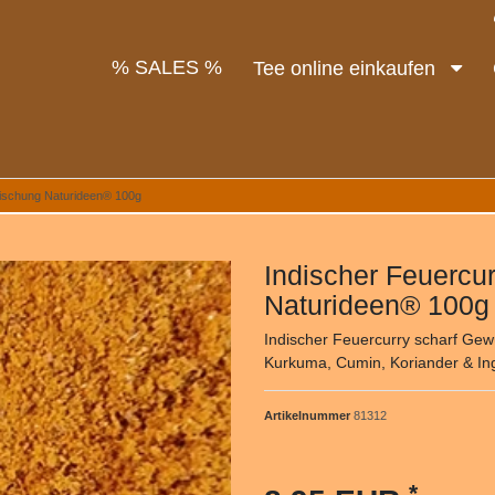
% SALES %
Tee online einkaufen
ischung Naturideen® 100g
Indischer Feuercu
Naturideen® 100g
Indischer Feuercurry scharf Gew
Kurkuma, Cumin, Koriander & Ingw
Artikelnummer
81312
*