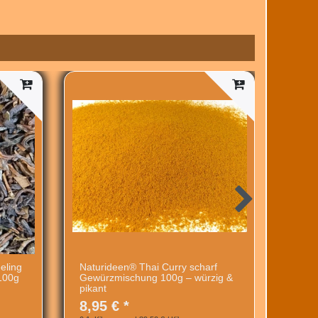
Neuheit
eling
Naturideen® Thai Curry scharf
Pizza
100g
Gewürzmischung 100g – würzig &
Natur
pikant
8,95
8,95 € *
0.1
Kil