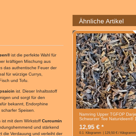
Ähnliche Artikel
deen®
ist die perfekte Wahl für
iner kräftigen Mischung aus
es das authentische Feuer der
eal für würzige Currys,
Fisch und Tofu.
psaicin
ist. Dieser Inhaltsstoff
nigen und sorgt für den
afür bekannt, Endorphine
 scharfer Speisen.
Namring Upper TGFOP Darje
Schwarzer Tee Naturideen® 
 ist mit dem Wirkstoff
Curcumin
12,95 € *
ntzündungshemmend und stärkend
0.1
Kilogramm
| 129,50 € / Kilogramm
zt die Verdauung und verleiht der