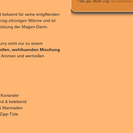
*
inkl. ges. MwSt.
zzgl.
Versandkosten
.
ist bekannt für seine entgiftenden
ürzig-zitronigen Wärme und ist
rstützung der Magen-Darm-
rry nicht nur zu einem
vollen, wohltuenden Mischung
.
ie Aromen und wertvollen
 Koriander
nd & belebend
 & Marinaden
 Zipp-Tüte