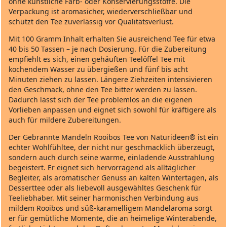
ohne künstliche Farb‑ oder Konservierungsstoffe. Die
Verpackung ist aromasicher, wiederverschließbar und
schützt den Tee zuverlässig vor Qualitätsverlust.
Mit 100 Gramm Inhalt erhalten Sie ausreichend Tee für etwa
40 bis 50 Tassen – je nach Dosierung. Für die Zubereitung
empfiehlt es sich, einen gehäuften Teelöffel Tee mit
kochendem Wasser zu übergießen und fünf bis acht
Minuten ziehen zu lassen. Längere Ziehzeiten intensivieren
den Geschmack, ohne den Tee bitter werden zu lassen.
Dadurch lässt sich der Tee problemlos an die eigenen
Vorlieben anpassen und eignet sich sowohl für kräftigere als
auch für mildere Zubereitungen.
Der Gebrannte Mandeln Rooibos Tee von Naturideen® ist ein
echter Wohlfühltee, der nicht nur geschmacklich überzeugt,
sondern auch durch seine warme, einladende Ausstrahlung
begeistert. Er eignet sich hervorragend als alltäglicher
Begleiter, als aromatischer Genuss an kalten Wintertagen, als
Desserttee oder als liebevoll ausgewähltes Geschenk für
Teeliebhaber. Mit seiner harmonischen Verbindung aus
mildem Rooibos und süß‑karamelligem Mandelaroma sorgt
er für gemütliche Momente, die an heimelige Winterabende,