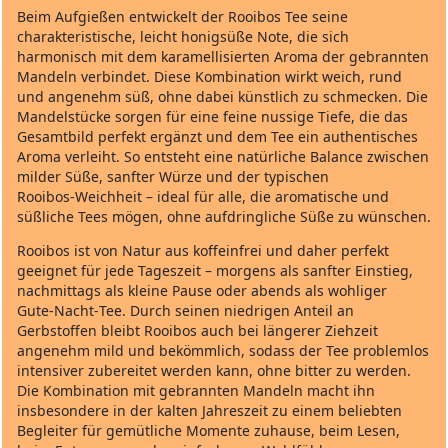
Beim Aufgießen entwickelt der Rooibos Tee seine
charakteristische, leicht honigsüße Note, die sich
harmonisch mit dem karamellisierten Aroma der gebrannten
Mandeln verbindet. Diese Kombination wirkt weich, rund
und angenehm süß, ohne dabei künstlich zu schmecken. Die
Mandelstücke sorgen für eine feine nussige Tiefe, die das
Gesamtbild perfekt ergänzt und dem Tee ein authentisches
Aroma verleiht. So entsteht eine natürliche Balance zwischen
milder Süße, sanfter Würze und der typischen
Rooibos‑Weichheit – ideal für alle, die aromatische und
süßliche Tees mögen, ohne aufdringliche Süße zu wünschen.
Rooibos ist von Natur aus koffeinfrei und daher perfekt
geeignet für jede Tageszeit – morgens als sanfter Einstieg,
nachmittags als kleine Pause oder abends als wohliger
Gute‑Nacht‑Tee. Durch seinen niedrigen Anteil an
Gerbstoffen bleibt Rooibos auch bei längerer Ziehzeit
angenehm mild und bekömmlich, sodass der Tee problemlos
intensiver zubereitet werden kann, ohne bitter zu werden.
Die Kombination mit gebrannten Mandeln macht ihn
insbesondere in der kalten Jahreszeit zu einem beliebten
Begleiter für gemütliche Momente zuhause, beim Lesen,