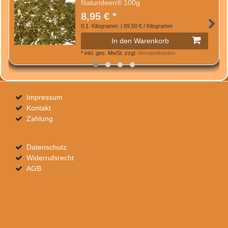
Naturideen® 100g
8,95 € *
0.1
Kilogramm
| 89,50 € / Kilogramm
In den Warenkorb
*
inkl. ges. MwSt.
zzgl.
Versandkosten
Impressum
Kontakt
Zahlung
Datenschutz
Widerrufsrecht
AGB