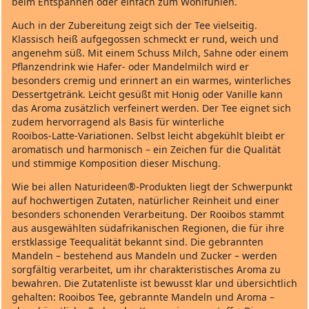
beim Entspannen oder einfach zum Wohlfühlen.
Auch in der Zubereitung zeigt sich der Tee vielseitig.
Klassisch heiß aufgegossen schmeckt er rund, weich und
angenehm süß. Mit einem Schuss Milch, Sahne oder einem
Pflanzendrink wie Hafer‑ oder Mandelmilch wird er
besonders cremig und erinnert an ein warmes, winterliches
Dessertgetränk. Leicht gesüßt mit Honig oder Vanille kann
das Aroma zusätzlich verfeinert werden. Der Tee eignet sich
zudem hervorragend als Basis für winterliche
Rooibos‑Latte‑Variationen. Selbst leicht abgekühlt bleibt er
aromatisch und harmonisch – ein Zeichen für die Qualität
und stimmige Komposition dieser Mischung.
Wie bei allen Naturideen®‑Produkten liegt der Schwerpunkt
auf hochwertigen Zutaten, natürlicher Reinheit und einer
besonders schonenden Verarbeitung. Der Rooibos stammt
aus ausgewählten südafrikanischen Regionen, die für ihre
erstklassige Teequalität bekannt sind. Die gebrannten
Mandeln – bestehend aus Mandeln und Zucker – werden
sorgfältig verarbeitet, um ihr charakteristisches Aroma zu
bewahren. Die Zutatenliste ist bewusst klar und übersichtlich
gehalten: Rooibos Tee, gebrannte Mandeln und Aroma –