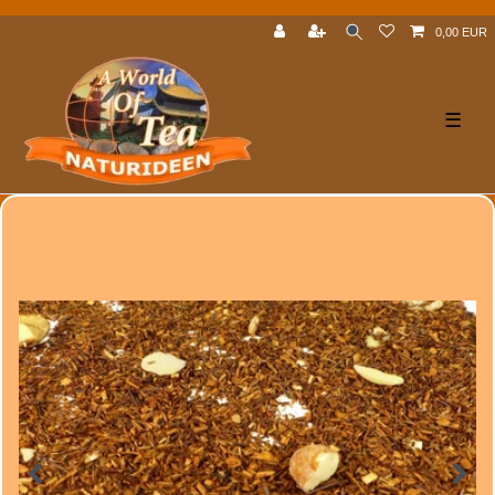
0,00 EUR
☰