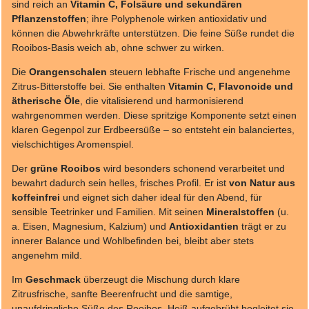
sind reich an
Vitamin C, Folsäure und sekundären
Pflanzenstoffen
; ihre Polyphenole wirken antioxidativ und
können die Abwehrkräfte unterstützen. Die feine Süße rundet die
Rooibos-Basis weich ab, ohne schwer zu wirken.
Die
Orangenschalen
steuern lebhafte Frische und angenehme
Zitrus-Bitterstoffe bei. Sie enthalten
Vitamin C, Flavonoide und
ätherische Öle
, die vitalisierend und harmonisierend
wahrgenommen werden. Diese spritzige Komponente setzt einen
klaren Gegenpol zur Erdbeersüße – so entsteht ein balanciertes,
vielschichtiges Aromenspiel.
Der
grüne Rooibos
wird besonders schonend verarbeitet und
bewahrt dadurch sein helles, frisches Profil. Er ist
von Natur aus
koffeinfrei
und eignet sich daher ideal für den Abend, für
sensible Teetrinker und Familien. Mit seinen
Mineralstoffen
(u.
a. Eisen, Magnesium, Kalzium) und
Antioxidantien
trägt er zu
innerer Balance und Wohlbefinden bei, bleibt aber stets
angenehm mild.
Im
Geschmack
überzeugt die Mischung durch klare
Zitrusfrische, sanfte Beerenfrucht und die samtige,
unaufdringliche Süße des Rooibos. Heiß aufgebrüht begleitet sie