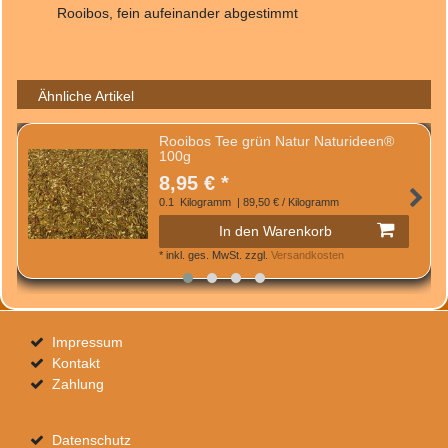
Rooibos, fein aufeinander abgestimmt
Ähnliche Artikel
Rooibos Tee grün Natur Naturideen®
100g
8,95 € *
0.1
Kilogramm
| 89,50 € / Kilogramm
In den Warenkorb
*
inkl. ges. MwSt.
zzgl.
Versandkosten
Impressum
Kontakt
Zahlung
Datenschutz