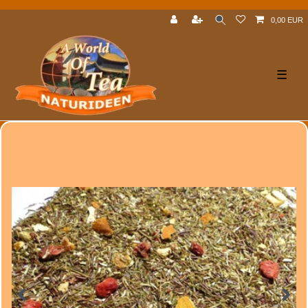
0,00 EUR
☰