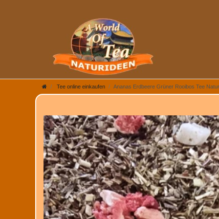
Tee online einkaufen
Ananas Erdbeere Grüner Rooibos Tee Natu