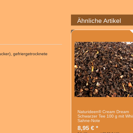
Ähnliche Artikel
cker), gefriergetrocknete
Naturideen® Cream Dream
Schwarzer Tee 100 g mit Whi
Sahne-Note
8,95 € *