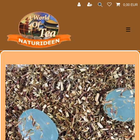
0,00 EUR
☰