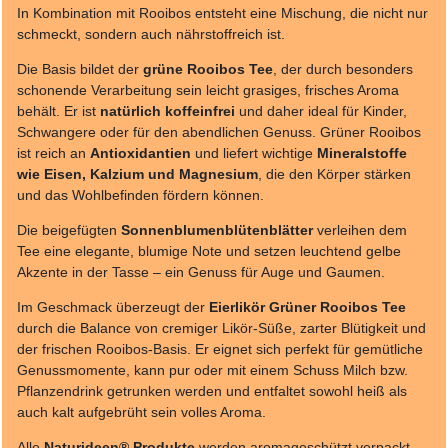
In Kombination mit Rooibos entsteht eine Mischung, die nicht nur
schmeckt, sondern auch nährstoffreich ist.
Die Basis bildet der
grüne Rooibos Tee
, der durch besonders
schonende Verarbeitung sein leicht grasiges, frisches Aroma
behält. Er ist
natürlich koffeinfrei
und daher ideal für Kinder,
Schwangere oder für den abendlichen Genuss. Grüner Rooibos
ist reich an
Antioxidantien
und liefert wichtige
Mineralstoffe
wie Eisen, Kalzium und Magnesium
, die den Körper stärken
und das Wohlbefinden fördern können.
Die beigefügten
Sonnenblumenblütenblätter
verleihen dem
Tee eine elegante, blumige Note und setzen leuchtend gelbe
Akzente in der Tasse – ein Genuss für Auge und Gaumen.
Im Geschmack überzeugt der
Eierlikör Grüner Rooibos Tee
durch die Balance von cremiger Likör-Süße, zarter Blütigkeit und
der frischen Rooibos-Basis. Er eignet sich perfekt für gemütliche
Genussmomente, kann pur oder mit einem Schuss Milch bzw.
Pflanzendrink getrunken werden und entfaltet sowohl heiß als
auch kalt aufgebrüht sein volles Aroma.
Alle
Naturideen® Produkte
werden aromageschützt verpackt