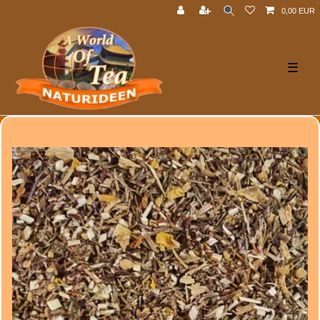
0,00 EUR
☰