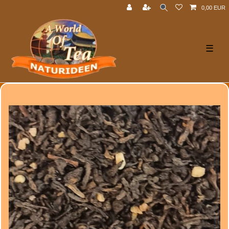
0,00 EUR
☰