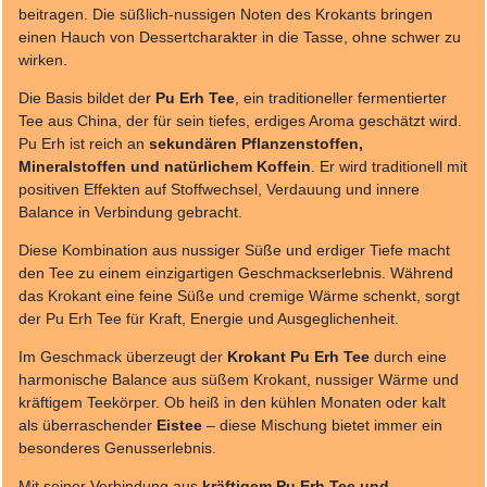
beitragen. Die süßlich-nussigen Noten des Krokants bringen
einen Hauch von Dessertcharakter in die Tasse, ohne schwer zu
wirken.
Die Basis bildet der
Pu Erh Tee
, ein traditioneller fermentierter
Tee aus China, der für sein tiefes, erdiges Aroma geschätzt wird.
Pu Erh ist reich an
sekundären Pflanzenstoffen,
Mineralstoffen und natürlichem Koffein
. Er wird traditionell mit
positiven Effekten auf Stoffwechsel, Verdauung und innere
Balance in Verbindung gebracht.
Diese Kombination aus nussiger Süße und erdiger Tiefe macht
den Tee zu einem einzigartigen Geschmackserlebnis. Während
das Krokant eine feine Süße und cremige Wärme schenkt, sorgt
der Pu Erh Tee für Kraft, Energie und Ausgeglichenheit.
Im Geschmack überzeugt der
Krokant Pu Erh Tee
durch eine
harmonische Balance aus süßem Krokant, nussiger Wärme und
kräftigem Teekörper. Ob heiß in den kühlen Monaten oder kalt
als überraschender
Eistee
– diese Mischung bietet immer ein
besonderes Genusserlebnis.
Mit seiner Verbindung aus
kräftigem Pu Erh Tee und