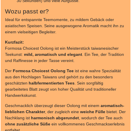
30 Sekunden) und viele Aufgüsse.
Wozu passt er?
Ideal für entspannte Teemomente, zu mildem Gebäck oder
asiatischen Speisen. Seine ausgewogene Aromatik macht ihn zu
einem vielseitigen Begleiter.
Kurzfazit:
Formosa Choicest Oolong ist ein Meisterstück taiwanesischer
Teekunst:
mild, aromatisch und elegant
. Ein Tee, der Tradition
und Raffinesse in jeder Tasse vereint.
Der
Formosa Choicest Oolong Tee
ist eine wahre Spezialität
aus den Hochlagen Taiwans und gehört zu den besonders
geschätzten
halbfermentierten Tees
. Sein sorgfältig
gearbeitetes Blatt zeugt von hoher Qualität und traditioneller
Handwerkskunst.
Geschmacklich überzeugt dieser Oolong mit einem
aromatisch-
lieblichen Charakter
, der zugleich eine
weiche Fülle
bietet. Der
Nachklang ist
harmonisch abgerundet
, wodurch der Tee auch
ohne zusätzliche Süße
ein vollkommenes Geschmackserlebnis
entfaltet.