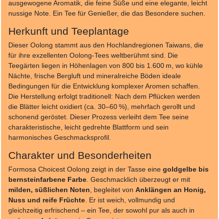
ausgewogene Aromatik, die feine Süße und eine elegante, leicht
nussige Note. Ein Tee für Genießer, die das Besondere suchen.
Herkunft und Teeplantage
Dieser Oolong stammt aus den Hochlandregionen Taiwans, die
für ihre exzellenten Oolong-Tees weltberühmt sind. Die
Teegärten liegen in Höhenlagen von 800 bis 1.600 m, wo kühle
Nächte, frische Bergluft und mineralreiche Böden ideale
Bedingungen für die Entwicklung komplexer Aromen schaffen.
Die Herstellung erfolgt traditionell: Nach dem Pflücken werden
die Blätter leicht oxidiert (ca. 30–60 %), mehrfach gerollt und
schonend geröstet. Dieser Prozess verleiht dem Tee seine
charakteristische, leicht gedrehte Blattform und sein
harmonisches Geschmacksprofil.
Charakter und Besonderheiten
Formosa Choicest Oolong zeigt in der Tasse eine
goldgelbe bis
bernsteinfarbene Farbe
. Geschmacklich überzeugt er mit
milden, süßlichen Noten
, begleitet von
Anklängen an Honig,
Nuss und reife Früchte
. Er ist weich, vollmundig und
gleichzeitig erfrischend – ein Tee, der sowohl pur als auch in