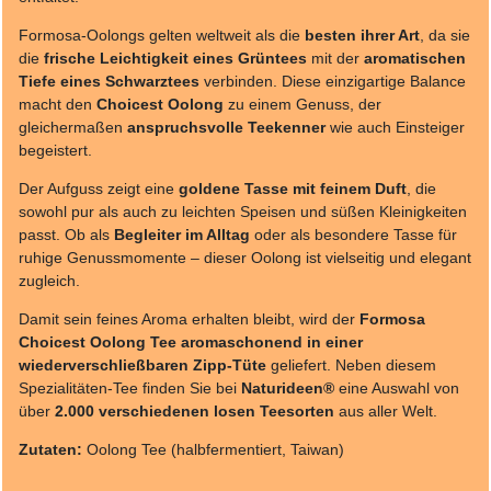
Formosa-Oolongs gelten weltweit als die
besten ihrer Art
, da sie
die
frische Leichtigkeit eines Grüntees
mit der
aromatischen
Tiefe eines Schwarztees
verbinden. Diese einzigartige Balance
macht den
Choicest Oolong
zu einem Genuss, der
gleichermaßen
anspruchsvolle Teekenner
wie auch Einsteiger
begeistert.
Der Aufguss zeigt eine
goldene Tasse mit feinem Duft
, die
sowohl pur als auch zu leichten Speisen und süßen Kleinigkeiten
passt. Ob als
Begleiter im Alltag
oder als besondere Tasse für
ruhige Genussmomente – dieser Oolong ist vielseitig und elegant
zugleich.
Damit sein feines Aroma erhalten bleibt, wird der
Formosa
Choicest Oolong Tee aromaschonend in einer
wiederverschließbaren Zipp-Tüte
geliefert. Neben diesem
Spezialitäten-Tee finden Sie bei
Naturideen®
eine Auswahl von
über
2.000 verschiedenen losen Teesorten
aus aller Welt.
Zutaten:
Oolong Tee (halbfermentiert, Taiwan)