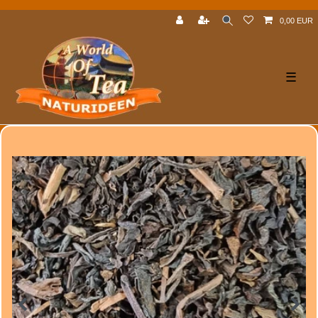
0,00 EUR
☰