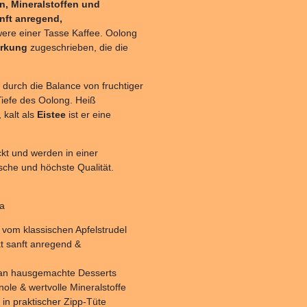
n, Mineralstoffen und
nft anregend,
were einer Tasse Kaffee. Oolong
irkung
zugeschrieben, die die
durch die Balance von fruchtiger
iefe des Oolong. Heiß
 kalt als
Eistee
ist er eine
kt und werden in einer
ische und höchste Qualität.
ma
 vom klassischen Apfelstrudel
kt sanft anregend &
 an hausgemachte Desserts
nole & wertvolle Mineralstoffe
in praktischer Zipp-Tüte