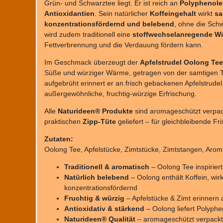
Grün- und Schwarztee liegt. Er ist reich an
Polyphenole
Antioxidantien
. Sein natürlicher
Koffeingehalt
wirkt
sa
konzentrationsfördernd und belebend
, ohne die Sch
wird zudem traditionell eine
stoffwechselanregende W
Fettverbrennung und die Verdauung fördern kann.
Im Geschmack überzeugt der
Apfelstrudel Oolong Tee
Süße und würziger Wärme, getragen von der samtigen T
aufgebrüht erinnert er an frisch gebackenen Apfelstrudel,
außergewöhnliche, fruchtig-würzige Erfrischung.
Alle
Naturideen® Produkte
sind aromageschützt verpac
praktischen
Zipp-Tüte
geliefert – für gleichbleibende Fr
Zutaten:
Oolong Tee, Apfelstücke, Zimtstücke, Zimtstangen, Aro
Traditionell & aromatisch
– Oolong Tee inspiriert
Natürlich belebend
– Oolong enthält Koffein, wir
konzentrationsfördernd
Fruchtig & würzig
– Apfelstücke & Zimt erinnern
Antioxidativ & stärkend
– Oolong liefert Polyphe
Naturideen® Qualität
– aromageschützt verpackt 