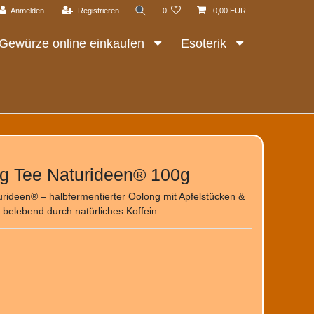
Anmelden
Registrieren
0
0,00 EUR
Gewürze online einkaufen
Esoterik
ng Tee Naturideen® 100g
urideen® – halbfermentierter Oolong mit Apfelstücken &
t belebend durch natürliches Koffein.