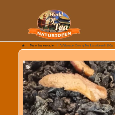
Tee online einkaufen
Apfelstrudel Oolong Tee Naturideen® 100g