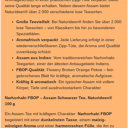
seine Qualität lange erhalten. Neben diesem Assam bietet
Naturideen® über 2.000 verschiedene lose Teesorten.
Große Teevielfalt
: Bei Naturideen® finden Sie über 2.000
lose Teesorten – von Klassikern bis hin zu besonderen
Spezialitäten.
Aromafrisch verpackt
: Jede Lieferung erfolgt in einer
wiederverschließbaren Zipp-Tüte, die Aroma und Qualität
zuverlässig schützt.
Assam aus Indien
: Vom traditionsreichen Narhorhabi-
Teegarten, einer der ältesten Anbaugebiete Indiens.
FBOP-Qualität
: Flowery Broken Orange Pekoe – fein
gebrochenes Blatt für kräftige, aromatische Aufgüsse.
Kräftig & aromatisch
: Ein typischer Assam mit vollem
Körper, Tiefe und ausdrucksstarkem Charakter.
Narhorhabi FBOP – Assam Schwarzer Tee, Naturideen®
100 g
Ein Assam-Tee mit kräftigem Charakter:
Narhorhabi FBOP
begeistert mit einer
dunkelroten Tasse
, einem
malzig-
würzigen Aroma
und einer
harmonischen Fülle
, die ihn zu