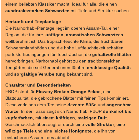
einem beliebten Klassiker macht. Ideal für alle, die einen
ausdrucksstarken Schwarztee
mit Tiefe und Struktur suchen.
Herkunft und Teeplantage
Die Narhorhabi-Plantage liegt im oberen Assam-Tal, einer
Region, die für ihre
kräftigen, aromatischen Schwarztees
weltberühmt ist. Das tropisch-feuchte Klima, die fruchtbaren
Schwemmlandböden und die hohe Luftfeuchtigkeit schaffen
perfekte Bedingungen für Teesträucher, die
gehaltvolle Blätter
hervorbringen. Narhorhabi gehört zu den traditionsreichen
Teegärten, die seit Generationen für ihre
erstklassige Qualität
und
sorgfältige Verarbeitung
bekannt sind.
Charakter und Besonderheiten
FBOP steht für
Flowery Broken Orange Pekoe
, eine
Blattqualität, die gebrochene Blätter mit feinen Tips kombiniert.
Diese verleihen dem Tee seine
dezente Süße
und
angenehme
Würze
. In der Tasse zeigt sich Narhorhabi FBOP
dunkelrot bis
kupferfarben
, mit einem
kräftigen, malzigen Duft
.
Geschmacklich überzeugt er durch eine
volle Struktur
, eine
würzige Tiefe
und eine
leichte Honignote
, die ihn von
einfacheren Assam-Tees abhebt.