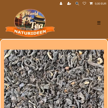
0,00 EUR
☰