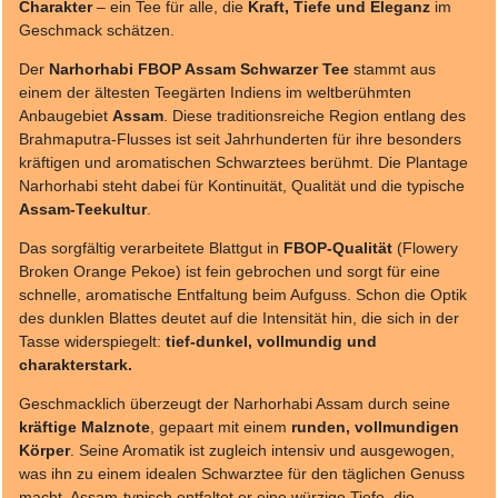
Charakter
– ein Tee für alle, die
Kraft, Tiefe und Eleganz
im
Geschmack schätzen.
Der
Narhorhabi FBOP Assam Schwarzer Tee
stammt aus
einem der ältesten Teegärten Indiens im weltberühmten
Anbaugebiet
Assam
. Diese traditionsreiche Region entlang des
Brahmaputra-Flusses ist seit Jahrhunderten für ihre besonders
kräftigen und aromatischen Schwarztees berühmt. Die Plantage
Narhorhabi steht dabei für Kontinuität, Qualität und die typische
Assam-Teekultur
.
Das sorgfältig verarbeitete Blattgut in
FBOP-Qualität
(Flowery
Broken Orange Pekoe) ist fein gebrochen und sorgt für eine
schnelle, aromatische Entfaltung beim Aufguss. Schon die Optik
des dunklen Blattes deutet auf die Intensität hin, die sich in der
Tasse widerspiegelt:
tief-dunkel, vollmundig und
charakterstark.
Geschmacklich überzeugt der Narhorhabi Assam durch seine
kräftige Malznote
, gepaart mit einem
runden, vollmundigen
Körper
. Seine Aromatik ist zugleich intensiv und ausgewogen,
was ihn zu einem idealen Schwarztee für den täglichen Genuss
macht. Assam-typisch entfaltet er eine würzige Tiefe, die