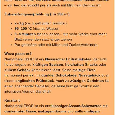
– ein Tee, der sowohl pur als auch mit Milch ein Genuss ist.
Zubereitungsempfehlung (für 250 ml)
2–3 g
(ca. 1 gehäufter Teelöffel)
95–100 °C
frisches Wasser
3–4 Minuten
ziehen lassen – für mehr Stärke eher mehr
Blatt verwenden statt länger ziehen
Pur genießen oder mit Milch und Zucker verfeinern
Wozu passt er?
Narhorhabi FBOP ist ein
klassischer Frühstückstee
, der sich
hervorragend zu
kräftigen Speisen
,
herzhaften Snacks
oder
süßem Gebäck
kombinieren lässt. Seine
malzige Tiefe
harmoniert perfekt mit
dunkler Schokolade
,
Nussgebäck
oder
einem
englischen Frühstück
. Auch zu
würzigen Gerichten
ist
er ein spannender Begleiter, da seine kräftige Struktur den
intensiven Aromen standhält.
Kurzfazit
Narhorhabi FBOP ist ein
erstklassiger Assam-Schwarztee
mit
dunkelroter Tasse
,
malzigem Aroma
und
vollmundigem