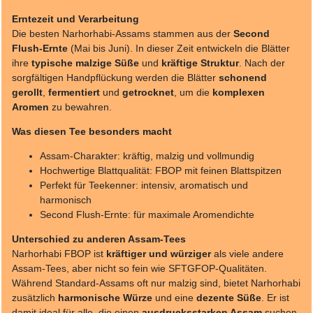
Erntezeit und Verarbeitung
Die besten Narhorhabi-Assams stammen aus der
Second
Flush-Ernte
(Mai bis Juni). In dieser Zeit entwickeln die Blätter
ihre
typische malzige Süße
und
kräftige Struktur
. Nach der
sorgfältigen Handpflückung werden die Blätter
schonend
gerollt
,
fermentiert
und
getrocknet
, um die
komplexen
Aromen
zu bewahren.
Was diesen Tee besonders macht
Assam-Charakter: kräftig, malzig und vollmundig
Hochwertige Blattqualität: FBOP mit feinen Blattspitzen
Perfekt für Teekenner: intensiv, aromatisch und
harmonisch
Second Flush-Ernte: für maximale Aromendichte
Unterschied zu anderen Assam-Tees
Narhorhabi FBOP ist
kräftiger und würziger
als viele andere
Assam-Tees, aber nicht so fein wie SFTGFOP-Qualitäten.
Während Standard-Assams oft nur malzig sind, bietet Narhorhabi
zusätzlich
harmonische Würze
und eine
dezente Süße
. Er ist
damit ideal für alle, die einen
ausdrucksstarken Assam
suchen