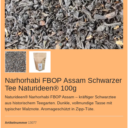
Narhorhabi FBOP Assam Schwarzer
Tee Naturideen® 100g
Naturideen® Narhorhabi FBOP Assam – kräftiger Schwarztee
aus historischem Teegarten. Dunkle, vollmundige Tasse mit
typischer Malznote. Aromageschützt in Zipp-Tüte.
Artikelnummer
13077