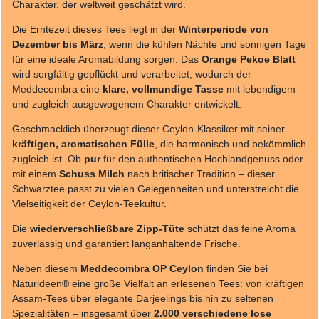
Charakter, der weltweit geschätzt wird.
Die Erntezeit dieses Tees liegt in der
Winterperiode von
Dezember bis März
, wenn die kühlen Nächte und sonnigen Tage
für eine ideale Aromabildung sorgen. Das
Orange Pekoe Blatt
wird sorgfältig gepflückt und verarbeitet, wodurch der
Meddecombra eine
klare, vollmundige Tasse
mit lebendigem
und zugleich ausgewogenem Charakter entwickelt.
Geschmacklich überzeugt dieser Ceylon-Klassiker mit seiner
kräftigen, aromatischen Fülle
, die harmonisch und bekömmlich
zugleich ist. Ob
pur
für den authentischen Hochlandgenuss oder
mit einem
Schuss Milch
nach britischer Tradition – dieser
Schwarztee passt zu vielen Gelegenheiten und unterstreicht die
Vielseitigkeit der Ceylon-Teekultur.
Die
wiederverschließbare Zipp-Tüte
schützt das feine Aroma
zuverlässig und garantiert langanhaltende Frische.
Neben diesem
Meddecombra OP Ceylon
finden Sie bei
Naturideen® eine große Vielfalt an erlesenen Tees: von kräftigen
Assam-Tees über elegante Darjeelings bis hin zu seltenen
Spezialitäten – insgesamt über
2.000 verschiedene lose