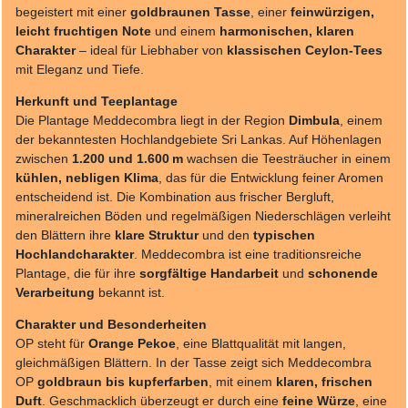
begeistert mit einer
goldbraunen Tasse
, einer
feinwürzigen,
leicht fruchtigen Note
und einem
harmonischen, klaren
Charakter
– ideal für Liebhaber von
klassischen Ceylon-Tees
mit Eleganz und Tiefe.
Herkunft und Teeplantage
Die Plantage Meddecombra liegt in der Region
Dimbula
, einem
der bekanntesten Hochlandgebiete Sri Lankas. Auf Höhenlagen
zwischen
1.200 und 1.600 m
wachsen die Teesträucher in einem
kühlen, nebligen Klima
, das für die Entwicklung feiner Aromen
entscheidend ist. Die Kombination aus frischer Bergluft,
mineralreichen Böden und regelmäßigen Niederschlägen verleiht
den Blättern ihre
klare Struktur
und den
typischen
Hochlandcharakter
. Meddecombra ist eine traditionsreiche
Plantage, die für ihre
sorgfältige Handarbeit
und
schonende
Verarbeitung
bekannt ist.
Charakter und Besonderheiten
OP steht für
Orange Pekoe
, eine Blattqualität mit langen,
gleichmäßigen Blättern. In der Tasse zeigt sich Meddecombra
OP
goldbraun bis kupferfarben
, mit einem
klaren, frischen
Duft
. Geschmacklich überzeugt er durch eine
feine Würze
, eine