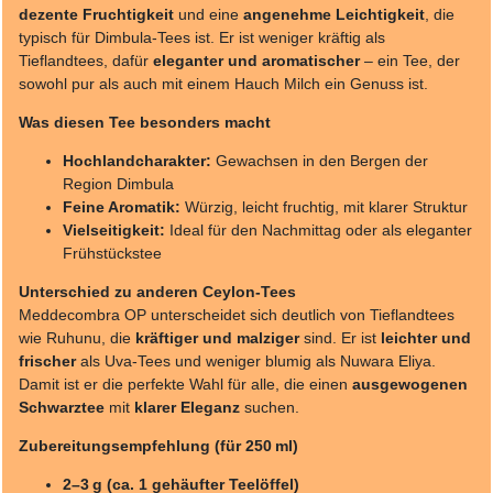
dezente Fruchtigkeit
und eine
angenehme Leichtigkeit
, die
typisch für Dimbula-Tees ist. Er ist weniger kräftig als
Tieflandtees, dafür
eleganter und aromatischer
– ein Tee, der
sowohl pur als auch mit einem Hauch Milch ein Genuss ist.
Was diesen Tee besonders macht
Hochlandcharakter:
Gewachsen in den Bergen der
Region Dimbula
Feine Aromatik:
Würzig, leicht fruchtig, mit klarer Struktur
Vielseitigkeit:
Ideal für den Nachmittag oder als eleganter
Frühstückstee
Unterschied zu anderen Ceylon-Tees
Meddecombra OP unterscheidet sich deutlich von Tieflandtees
wie Ruhunu, die
kräftiger und malziger
sind. Er ist
leichter und
frischer
als Uva-Tees und weniger blumig als Nuwara Eliya.
Damit ist er die perfekte Wahl für alle, die einen
ausgewogenen
Schwarztee
mit
klarer Eleganz
suchen.
Zubereitungsempfehlung (für 250 ml)
2–3 g (ca. 1 gehäufter Teelöffel)