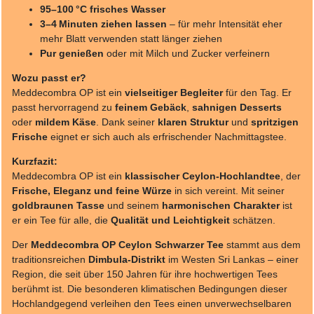
95–100 °C frisches Wasser
3–4 Minuten ziehen lassen
– für mehr Intensität eher
mehr Blatt verwenden statt länger ziehen
Pur genießen
oder mit Milch und Zucker verfeinern
Wozu passt er?
Meddecombra OP ist ein
vielseitiger Begleiter
für den Tag. Er
passt hervorragend zu
feinem Gebäck
,
sahnigen Desserts
oder
mildem Käse
. Dank seiner
klaren Struktur
und
spritzigen
Frische
eignet er sich auch als erfrischender Nachmittagstee.
Kurzfazit:
Meddecombra OP ist ein
klassischer Ceylon-Hochlandtee
, der
Frische, Eleganz und feine Würze
in sich vereint. Mit seiner
goldbraunen Tasse
und seinem
harmonischen Charakter
ist
er ein Tee für alle, die
Qualität und Leichtigkeit
schätzen.
Der
Meddecombra OP Ceylon Schwarzer Tee
stammt aus dem
traditionsreichen
Dimbula-Distrikt
im Westen Sri Lankas – einer
Region, die seit über 150 Jahren für ihre hochwertigen Tees
berühmt ist. Die besonderen klimatischen Bedingungen dieser
Hochlandgegend verleihen den Tees einen unverwechselbaren