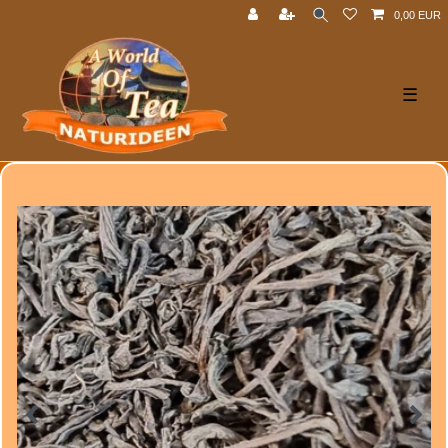
0,00 EUR
☰